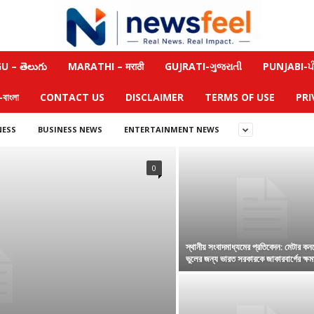
 – తెలుగు
MARATHI – मराठी
GUJRATI-ગુજરાતી
PUNJABI-ਪੰ
াংলা
CONTACT US
DISCLAIMER
TERMS OF USE
PRI
NESS
BUSINESS NEWS
ENTERTAINMENT NEWS
0
স্থানীয় সংবাদমাধ্যমের প্রতিবেদন: মেটার কনটে
ভুলের জন্য ভারত সরকারকে জাকারবার্গের ক্ষমা 