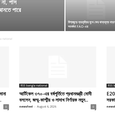
 না, পাস
আনতে পারে
বিশ্বজুড়ে ব্যয়বৃদ্ধির মুখে ফের খাদ্যমূল্য বাড়া
সতর্কতা FAO-এর
a national
RSS bangla national
RSS b
মানা
আর্টিকেল ৩৭০-এর বর্ষপূর্তিতে প্রধানমন্ত্রী মোদী
E20 ন
.
বললেন, জম্মু-কাশ্মীর ও লাদাখ নির্ণায়ক নতুন...
সরকা
newsfeel
-
August 6, 2026
newsf
0
0