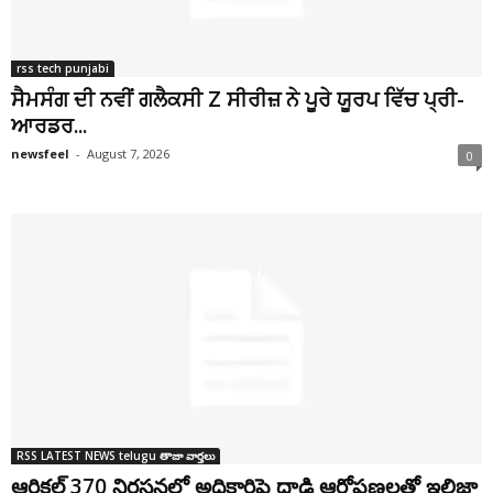
rss tech punjabi
ਸੈਮਸੰਗ ਦੀ ਨਵੀਂ ਗਲੈਕਸੀ Z ਸੀਰੀਜ਼ ਨੇ ਪੂਰੇ ਯੂਰਪ ਵਿੱਚ ਪ੍ਰੀ-
ਆਰਡਰ...
newsfeel
-
August 7, 2026
0
RSS LATEST NEWS telugu తాజా వార్తలు
ఆర్టికల్ 370 నిరసనలో అధికారిపై దాడి ఆరోపణలతో ఇల్తిజా