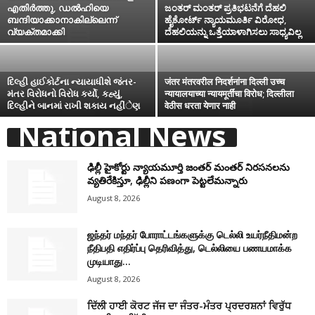
എതിർത്തു, ഡൽഹിയെ
ಜಂತರ್ ಮಂತರ್ ಪ್ರತಿಭಟನೆಗೆ ದೆಹಲಿ
ബന്ദിയാക്കാനാകില്ലെന്ന്
ಹೈಕೋರ್ಟ್ ನ್ಯಾಯಮೂರ್ತಿ ವಿರೋಧ,
വ്യക്തമാക്കി
ದೆಹಲಿಯನ್ನು ಒತ್ತೆಯಾಳಾಗಿಸಲು ಸಾಧ್ಯವಿಲ್ಲ
દિલ્હી હાઈકોર્ટના ન્યાયાધીશે જંતર-
जंतर मंतरवरील निदर्शनांना दिल्ली उच्च
મંતર વિરોધનો વિરોધ કર્યો, કહ્યું,
न्यायालयाच्या न्यायमूर्तींचा विरोध; दिल्लीला
દિલ્હીને બાનમાં રાખી શકાય નહીંેણ
वेठीस धरता येणार नाही
National News
ఢిల్లీ హైకోర్టు న్యాయమూర్తి జంతర్ మంతర్ నిరసనలను
వ్యతిరేకిస్తూ, ఢిల్లీని పణంగా పెట్టలేమన్నారు
August 8, 2026
ஜந்தர் மந்தர் போராட்டங்களுக்கு டெல்லி உயர்நீதிமன்ற
நீதிபதி எதிர்ப்பு தெரிவித்து, டெல்லியை பணயமாக்க
முடியாது...
August 8, 2026
ਦਿੱਲੀ ਹਾਈ ਕੋਰਟ ਜੱਜ ਦਾ ਜੰਤਰ-ਮੰਤਰ ਪ੍ਰਦਰਸ਼ਨਾਂ ਵਿਰੁੱਧ