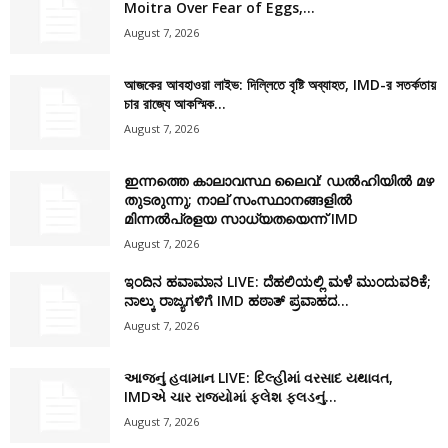
Moitra Over Fear of Eggs,...
August 7, 2026
আজকের আবহাওয়া লাইভ: দিল্লিতে বৃষ্টি অব্যাহত, IMD-র সতর্কতায়
চার রাজ্যে আকস্মিক...
August 7, 2026
ഇന്നത്തെ കാലാവസ്ഥ ലൈവ്: ഡൽഹിയിൽ മഴ
തുടരുന്നു; നാല് സംസ്ഥാനങ്ങളിൽ
മിന്നൽപ്രളയ സാധ്യതയെന്ന് IMD
August 7, 2026
ಇಂದಿನ ಹವಾಮಾನ LIVE: ದೆಹಲಿಯಲ್ಲಿ ಮಳೆ ಮುಂದುವರಿಕೆ;
ನಾಲ್ಕು ರಾಜ್ಯಗಳಿಗೆ IMD ಹಠಾತ್ ಪ್ರವಾಹದ...
August 7, 2026
આજનું હવામાન LIVE: દિલ્હીમાં વરસાદ યથાવત,
IMDએ ચાર રાજ્યોમાં ફ્લેશ ફ્લડનું...
August 7, 2026