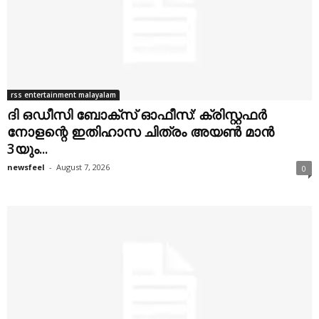
rss entertainment malayalam
ദി ഒഡീസി ബോക്സ് ഓഫീസ്: ക്രിസ്റ്റഫർ
നോളന്റെ ഇതിഹാസ ചിത്രം അയൺ മാൻ
3യും...
newsfeel
-
August 7, 2026
0