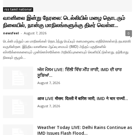
rss tamil national
வானிலை இன்று நேரலை: டெல்லியில் மழை தொடரும்
நிலையில், நான்கு மாநிலங்களுக்கு திடீர் வெள்ள...
newsfeel
-
August 7, 2026
0
டெல்லி மற்றும் பல மாநிலங்கள் தொடர்ந்து பெய்யும் கனமழையை எதிர்கொள்ளத் தயாராகி
வருகின்றன. இந்திய வானிலை ஆய்வு மையம் (IMD) அந்தப் பகுதிகளில்
எச்சரிக்கைகளையும் முன்னெச்சரிக்கை அறிவிப்புகளையும் வெளியிட்டுள்ளது. தற்போது
நிலவும் சூழல்...
ਅੱਜ ਮੌਸਮ LIVE: ਦਿੱਲੀ ਵਿੱਚ ਮੀਂਹ ਜਾਰੀ, IMD ਦੀ ਚਾਰ
ਸੂਬਿਆਂ...
August 7, 2026
आज LIVE मौसम: दिल्ली में बारिश जारी, IMD ने चार राज्यों...
August 7, 2026
Weather Today LIVE: Delhi Rains Continue as
IMD Issues Flash Flood...