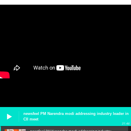
newsfeel PM Narendra modi addressing industry leader in
CII meet
31:46