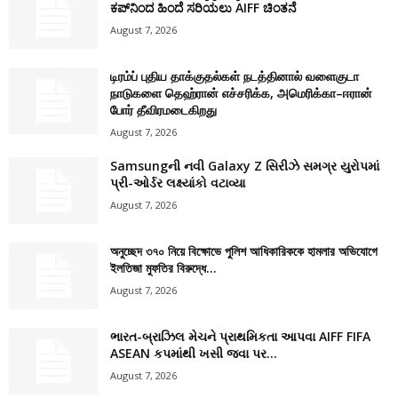
ಕಪ್‌ನಿಂದ ಹಿಂದೆ ಸರಿಯಲು AIFF ಚಿಂತನೆ
August 7, 2026
டிரம்ப் புதிய தாக்குதல்கள் நடத்தினால் வளைகுடா
நாடுகளை தெஹ்ரான் எச்சரிக்க, அமெரிக்கா–ஈரான்
போர் தீவிரமடைகிறது
August 7, 2026
Samsungની નવી Galaxy Z સિરીઝે સમગ્ર યુરોપમાં
પ્રી-ઓર્ડર લક્ષ્યાંકો વટાવ્યા
August 7, 2026
অনুচ্ছেদ ৩৭০ নিয়ে বিক্ষোভে পুলিশ আধিকারিককে হামলার অভিযোগে
ইলতিজা মুফতির বিরুদ্ধে...
August 7, 2026
ભારત-બ્રાઝિલ મેચને પ્રાથમિકતા આપવા AIFF FIFA
ASEAN કપમાંથી ખસી જવા પર...
August 7, 2026