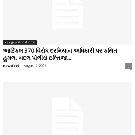
RSS gujrati national
આર્ટિકલ 370 વિરોધ દરમિયાન અધિકારી પર કથિત
હુમલા બદલ પોલીસે ઇલ્તિજા...
newsfeel
-
August 7, 2026
0