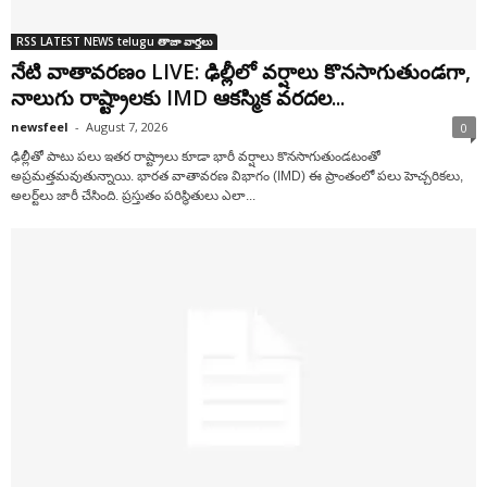
RSS LATEST NEWS telugu తాజా వార్తలు
నేటి వాతావరణం LIVE: ఢిల్లీలో వర్షాలు కొనసాగుతుండగా,
నాలుగు రాష్ట్రాలకు IMD ఆకస్మిక వరదల...
newsfeel
-
August 7, 2026
0
ఢిల్లీతో పాటు పలు ఇతర రాష్ట్రాలు కూడా భారీ వర్షాలు కొనసాగుతుండటంతో
అప్రమత్తమవుతున్నాయి. భారత వాతావరణ విభాగం (IMD) ఈ ప్రాంతంలో పలు హెచ్చరికలు,
అలర్ట్‌లు జారీ చేసింది. ప్రస్తుతం పరిస్థితులు ఎలా...