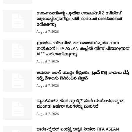
സാംസങ്ങിന്റെ പുതിയ ഗാലക്‌സി Z സീരീസ്
യൂറോപ്പിലുടനീളം പ്രീ-ഓർഡർ ലക്ഷ്യങ്ങൾ
മറികടന്നു
August 7, 2026
ഇന്ത്യ–ബ്രസീൽ മത്സരത്തിന് മുൻഗണന
നൽകാൻ FIFA ASEAN കപ്പിൽ നിന്ന് പിന്മാറുന്നത്
AIFF പരിഗണിക്കുന്നു
August 7, 2026
అమెరికా-ఇరాన్ యుద్ధం తీవ్రతరం: ట్రంప్ కొత్త దాడులు చేస్తే
గల్ఫ్ దేశాలను బెదిరించిన టెహ్రాన్
August 7, 2026
ಸ್ಯಾಮ್‌ಸಂಗ್‌ನ ಹೊಸ ಗ್ಯಾಲಕ್ಸಿ Z ಸರಣಿ ಯುರೋಪಿನಾದ್ಯಂತ
ಮುಂಗಡ-ಆರ್ಡರ್ ಗುರಿಗಳನ್ನು ಮೀರಿಸಿದೆ
August 7, 2026
ಭಾರತ-ಬ್ರೆಜಿಲ್ ಪಂದ್ಯಕ್ಕೆ ಆದ್ಯತೆ ನೀಡಲು FIFA ASEAN