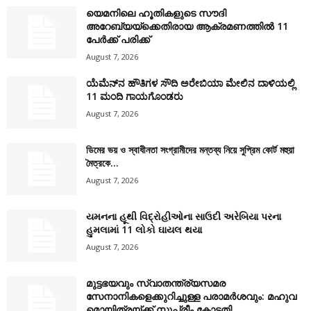
യെമനിലെ ഹൂതികളുടെ സൗദി
അറേബ്യയ്ക്കെതിരായ ആക്രമണത്തിൽ 11
പേർക്ക് പരിക്ക്
August 7, 2026
ಯೆಮೆನ್‌ನ ಹೌತಿಗಳ ಸೌದಿ ಅರೇಬಿಯಾ ಮೇಲಿನ ದಾಳಿಯಲ್ಲಿ
11 ಮಂದಿ ಗಾಯಗೊಂಡರು
August 7, 2026
ডিমের ভয় ও স্বাধীনতা সংগ্রামীদের মন্তব্য নিয়ে সুপ্রিম কোর্ট মহুয়া
মৈত্রকে...
August 7, 2026
યમનના હૂથી વિદ્રોહીઓના સાઉદી અરેબિયા પરના
હુમલામાં 11 લોકો ઘાયલ થયા
August 7, 2026
മുട്ടഭയവും സ്വാതന്ത്ര്യസമര
സേനാനികളെക്കുറിച്ചുള്ള പരാമർശവും: മഹുവ
മൊയിത്രയ്ക്ക് സുപ്രീം കോടതി