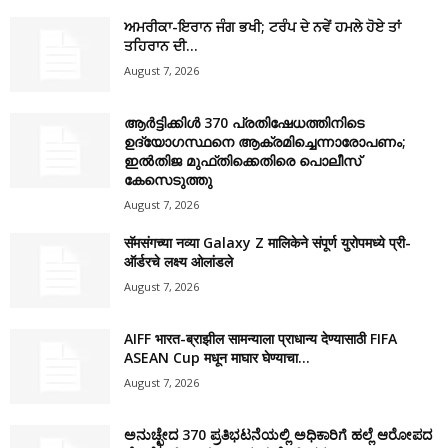
ਅਮਰੀਕਾ-ਇਰਾਨ ਜੰਗ ਭਖੀ; ਟਰੰਪ ਦੇ ਨਵੇਂ ਹਮਲੇ ਹੋਏ ਤਾਂ
ਤਹਿਰਾਨ ਦੀ...
August 7, 2026
ആർട്ടിക്കിൾ 370 പ്രതിഷേധത്തിനിടെ
ഉദ്യോഗസ്ഥനെ ആക്രമിച്ചെന്നാരോപണം;
ഇൽതിജ മുഫ്തിക്കെതിരെ പൊലീസ്
കേസെടുത്തു
August 7, 2026
सॅमसंगच्या नव्या Galaxy Z मालिकेने संपूर्ण युरोपमध्ये प्री-
ऑर्डरचे लक्ष्य ओलांडले
August 7, 2026
AIFF भारत-ब्राझील सामन्याला प्राधान्य देण्यासाठी FIFA
ASEAN Cup मधून माघार घेण्याचा...
August 7, 2026
ಅನುಚ್ಛೇದ 370 ಪ್ರತಿಭಟನೆಯಲ್ಲಿ ಅಧಿಕಾರಿಗೆ ಹಲ್ಲೆ ಆರೋಪದ