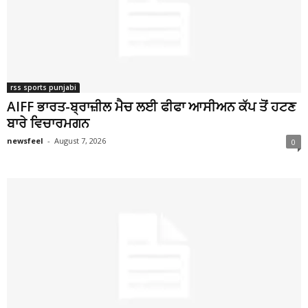
rss sports punjabi
AIFF ਭਾਰਤ-ਬ੍ਰਾਜ਼ੀਲ ਮੈਚ ਲਈ ਫੀਫਾ ਆਸੀਅਨ ਕੱਪ ਤੋਂ ਹਟਣ
ਬਾਰੇ ਵਿਚਾਰਮਗਨ
newsfeel
-
August 7, 2026
0