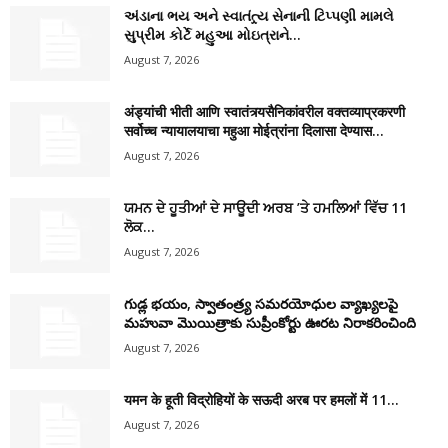
અંડાના ભય અને સ્વાતંત્ર્ય સેનાની ટિપ્પણી મામલે
સુપ્રીમ કોર્ટે મહુઆ મોઇત્રાને...
August 7, 2026
अंड्यांची भीती आणि स्वातंत्र्यसैनिकांवरील वक्तव्याप्रकरणी
सर्वोच्च न्यायालयाचा महुआ मोईत्रांना दिलासा देण्यास...
August 7, 2026
ਯਮਨ ਦੇ ਹੂਤੀਆਂ ਦੇ ਸਾਊਦੀ ਅਰਬ ’ਤੇ ਹਮਲਿਆਂ ਵਿੱਚ 11
ਲੋਕ...
August 7, 2026
గుడ్ల భయం, స్వాతంత్ర్య సమరయోధుల వ్యాఖ్యలపై
మహువా మొయిత్రాకు సుప్రీంకోర్టు ఊరట నిరాకరించింది
August 7, 2026
यमन के हूती विद्रोहियों के सऊदी अरब पर हमलों में 11...
August 7, 2026