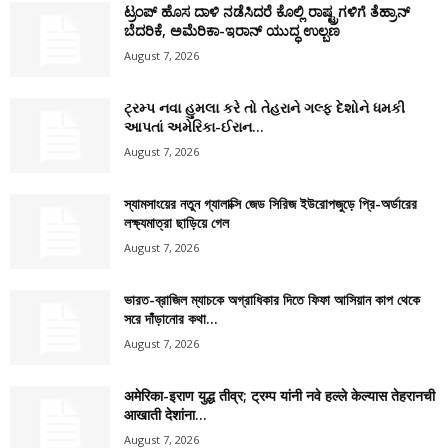
ಟ್ರಂಪ್ ಹೊಸ ದಾಳಿ ನಡೆಸಿದರೆ ಕೊಲ್ಲಿ ರಾಷ್ಟ್ರಗಳಿಗೆ ತೆಹ್ರಾನ್
ಬೆದರಿಕೆ, ಅಮೆರಿಕಾ-ಇರಾನ್ ಯುದ್ಧ ಉಲ್ಬಣ
August 7, 2026
ટ્રમ્પ નવા હુમલા કરે તો તેહરાને ગલ્ફ દેશોને ધમકી
આપતાં અમેરિકા-ઈરાન...
August 7, 2026
স্যামসাংয়ের নতুন গ্যালাক্সি জেড সিরিজ ইউরোপজুড়ে প্রি-অর্ডারের
লক্ষ্যমাত্রা ছাড়িয়ে গেল
August 7, 2026
ভারত-ব্রাজিল ম্যাচকে অগ্রাধিকার দিতে ফিফা আসিয়ান কাপ থেকে
সরে দাঁড়ানোর কথা...
August 7, 2026
अमेरिका-इराण युद्ध तीव्र; ट्रम्प यांनी नवे हल्ले केल्यास तेहरानची
आखाती देशांना...
August 7, 2026