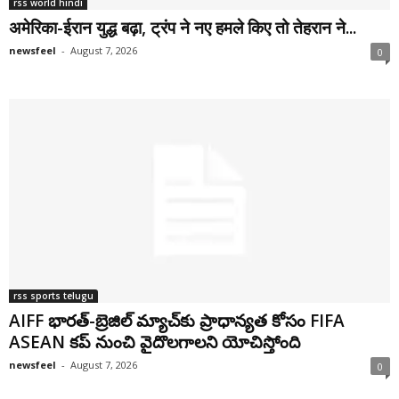
rss world hindi
अमेरिका-ईरान युद्ध बढ़ा, ट्रंप ने नए हमले किए तो तेहरान ने...
newsfeel
-
August 7, 2026
0
rss sports telugu
AIFF భారత్-బ్రెజిల్ మ్యాచ్‌కు ప్రాధాన్యత కోసం FIFA
ASEAN కప్ నుంచి వైదొలగాలని యోచిస్తోంది
newsfeel
-
August 7, 2026
0