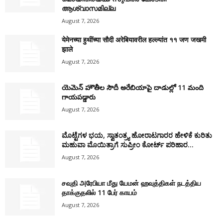
ആശ്വാസമില്ല
August 7, 2026
येमेनच्या हुथींच्या सौदी अरेबियावरील हल्ल्यांत ११ जण जखमी
झाले
August 7, 2026
యెమెన్ హౌతీల సౌదీ అరేబియాపై దాడుల్లో 11 మంది
గాయపడ్డారు
August 7, 2026
ಮೊಟ್ಟೆಗಳ ಭಯ, ಸ್ವಾತಂತ್ರ್ಯ ಹೋರಾಟಗಾರರ ಹೇಳಿಕೆ ಕುರಿತು
ಮಹುವಾ ಮೊಯಿತ್ರಾಗೆ ಸುಪ್ರೀಂ ಕೋರ್ಟ್ ಪರಿಹಾರ...
August 7, 2026
சவுதி அரேபியா மீது யேமன் ஹவுத்திகள் நடத்திய
தாக்குதலில் 11 பேர் காயம்
August 7, 2026