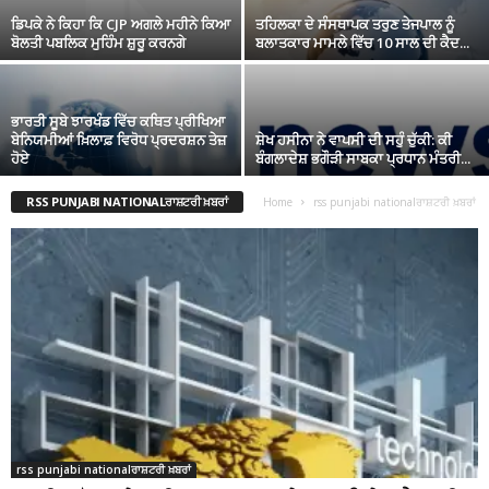
ਡਿਪਕੇ ਨੇ ਕਿਹਾ ਕਿ CJP ਅਗਲੇ ਮਹੀਨੇ ਕਿਆ
ਤਹਿਲਕਾ ਦੇ ਸੰਸਥਾਪਕ ਤਰੁਣ ਤੇਜਪਾਲ ਨੂੰ
ਬੋਲਤੀ ਪਬਲਿਕ ਮੁਹਿੰਮ ਸ਼ੁਰੂ ਕਰਨਗੇ
ਬਲਾਤਕਾਰ ਮਾਮਲੇ ਵਿੱਚ 10 ਸਾਲ ਦੀ ਕੈਦ...
ਭਾਰਤੀ ਸੂਬੇ ਝਾਰਖੰਡ ਵਿੱਚ ਕਥਿਤ ਪ੍ਰੀਖਿਆ
ਬੇਨਿਯਮੀਆਂ ਖ਼ਿਲਾਫ਼ ਵਿਰੋਧ ਪ੍ਰਦਰਸ਼ਨ ਤੇਜ਼
ਸ਼ੇਖ ਹਸੀਨਾ ਨੇ ਵਾਪਸੀ ਦੀ ਸਹੁੰ ਚੁੱਕੀ: ਕੀ
ਹੋਏ
ਬੰਗਲਾਦੇਸ਼ ਭਗੌੜੀ ਸਾਬਕਾ ਪ੍ਰਧਾਨ ਮੰਤਰੀ...
RSS PUNJABI NATIONALਰਾਸ਼ਟਰੀ ਖ਼ਬਰਾਂ
Home
rss punjabi nationalਰਾਸ਼ਟਰੀ ਖ਼ਬਰਾਂ
rss punjabi nationalਰਾਸ਼ਟਰੀ ਖ਼ਬਰਾਂ