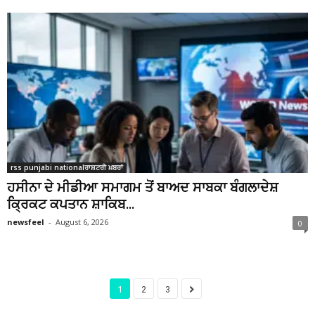
rss punjabi nationalਰਾਸ਼ਟਰੀ ਖ਼ਬਰਾਂ
ਹਸੀਨਾ ਦੇ ਮੀਡੀਆ ਸਮਾਗਮ ਤੋਂ ਬਾਅਦ ਸਾਬਕਾ ਬੰਗਲਾਦੇਸ਼
ਕ੍ਰਿਕਟ ਕਪਤਾਨ ਸ਼ਾਕਿਬ...
newsfeel
-
August 6, 2026
0
1
2
3