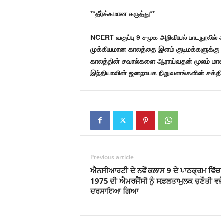
**தீர்க்கமான கருத்து**
NCERT வகுப்பு 9 சமூக அறிவியல் பாடநூலில் அ
முக்கியமான காலத்தை இளம் குடிமக்களுக்கு அ
காலத்தின் சவால்களை ஆராய்வதன் மூலம் மாண
இந்தியாவின் ஜனநாயக நிறுவனங்களின் சக்தியை
Previous article
ਐਨਸੀਆਰਟੀ ਦੇ ਨਵੇਂ ਕਲਾਸ 9 ਦੇ ਪਾਠਕ੍ਰਮ ਵਿੱਚ
1975 ਦੀ ਐਮਰਜੈਂਸੀ ਨੂੰ ਸਫ਼ਲਤਾਮੂਲਕ ਚੁਣੌਤੀ ਵਜੋ
ਦਰਸਾਇਆ ਗਿਆ