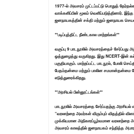
1977-ல் அவசரம் முட்டப்பட்டு பொதுத் தேர்தல
வாக்களிப்பின் மூலம் வெளிப்படுத்தினார். இந்
ஜனநாயகத்தின் சக்தி மற்றும் ஜனநாயக செயல
**படிப்புத்திட்ட நீண்டகால மாற்றங்கள்**
வகுப்பு 9 பாடநூலில் அவசரத்தைச் சேர்ப்பது
ஒத்துழைத்து வருகிறது. இது NCERT-இன் கல்வி
பகுதியாகும். மாற்றப்பட்ட பாடநூல், போலி ச
பேதம்தன்மை மற்றும் பாலின சமமான்தன்மை போ
எடுத்துரைக்கிறது.
**அரசியல் பின்னூட்டங்கள்**
பாடநூலில் அவசரத்தை சேர்ப்பதற்கு அரசியல் 
“வரலாற்றை அவர்கள் விரும்பும் விதத்தில் விள
முக்கியமான அதிகாரப்பூர்வமான வரலாற்றை அரச
அவசரம் காலத்தில் ஜனநாயகம் சந்தித்த அபார