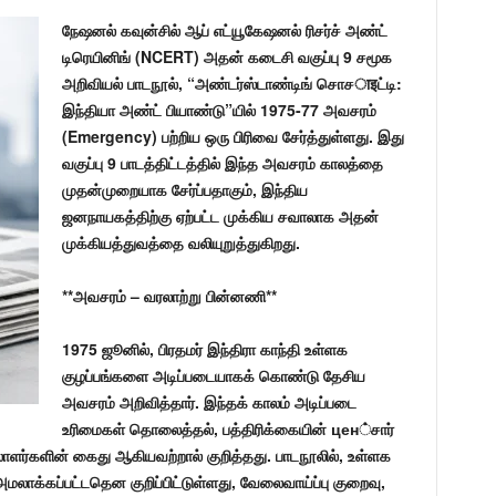
நேஷனல் கவுன்சில் ஆப் எட்யூகேஷனல் ரிசர்ச் அண்ட்
டிரெயினிங் (NCERT) அதன் கடைசி வகுப்பு 9 சமூக
அறிவியல் பாடநூல், “அண்டர்ஸ்டாண்டிங் சொசाइட்டி:
இந்தியா அண்ட் பியாண்டு”யில் 1975-77 அவசரம்
(Emergency) பற்றிய ஒரு பிரிவை சேர்த்துள்ளது. இது
வகுப்பு 9 பாடத்திட்டத்தில் இந்த அவசரம் காலத்தை
முதன்முறையாக சேர்ப்பதாகும், இந்திய
ஜனநாயகத்திற்கு ஏற்பட்ட முக்கிய சவாலாக அதன்
முக்கியத்துவத்தை வலியுறுத்துகிறது.
**அவசரம் – வரலாற்று பின்னணி**
1975 ஜூனில், பிரதமர் இந்திரா காந்தி உள்ளக
குழப்பங்களை அடிப்படையாகக் கொண்டு தேசிய
அவசரம் அறிவித்தார். இந்தக் காலம் அடிப்படை
உரிமைகள் தொலைத்தல், பத்திரிக்கையின் цен்சார்
லாளர்களின் கைது ஆகியவற்றால் குறித்தது. பாடநூலில், உள்ளக
க்கப்பட்டதென குறிப்பிட்டுள்ளது, வேலைவாய்ப்பு குறைவு,