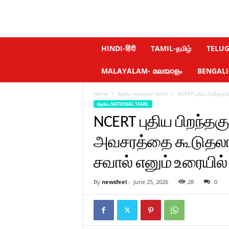
N
HINDI-हिंदी
TAMIL-தமிழ்
TELUGU
e
w
MALAYALAM- മലയാളം
BENGALI-ব
s
f
Home
தேசிய national tamil
NCERT புதிய பிறந்தகு
e
தேசிய NATIONAL TAMIL
e
l
NCERT புதிய பிறந்தகுட
.
c
அவசரத்தை கூடுதல
o
சவால் எனும் உரையில்
m
By
newsfeel
-
June 25, 2026
28
0