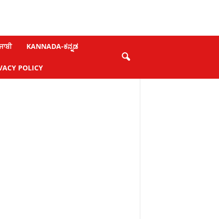
ਜਾਬੀ
KANNADA-ಕನ್ನಡ
VACY POLICY