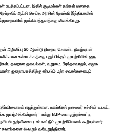
்கள் நடத்தப்பட்டன, இதில் குடிமக்கள் தங்கள் மனதை
த தேர்தலில் ஆட்சி செய்த அரசின் தோல்வி இந்தியாவின்
்முறைகளின் முக்கியத்துவத்தை விளக்கியது.
 அதன் அறிவிப்பு 50 ஆண்டு நிறைவு கொண்ட நிகழ்வுடன்
க்கான உள்ளடக்கத்தை புதுப்பிக்கும் முயற்சியின் ஒரு
ெய்திகள், தவறான தகவல்கள், வறுமை, பிரதேசவாதம், சமூக
ன்ற ஜனநாயகத்திற்கு ஏற்படும் மற்ற சவால்களையும்
எதிர்வினைகள் எழுந்துள்ளன. காங்கிரஸ் தலைவர் சச்சின் பைலட்,
க்க முயற்சிக்கின்றனர்” என்று BJP-வை குற்றம்சாட்டி,
ியல் தூர்வினையுடன் காட்டும் முயற்சியெனக் கூறியுள்ளார்.
 சவால்களை அவரும் வலியுறுத்தினார்.