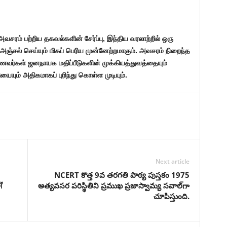
வசரம் பற்றிய தகவல்களின் சேர்ப்பு, இந்திய வரலாற்றில் ஒரு
ஞ்சல் செய்யும் மிகப் பெரிய முன்னேற்றமாகும். அவசரம் நிறைந்த
வர்கள் ஜனநாயக மதிப்பீடுகளின் முக்கியத்துவத்தையும்
யும் அதிகமாகப் புரிந்து கொள்ள முடியும்.
Next article
NCERT కొత్త 9వ తరగతి పాఠ్య పుస్తకం 1975
ਂ
అత్యవసర పరిస్థితిని ప్రముఖ ప్రజాస్వామ్య సవాల్‌గా
చూపిస్తుంది.