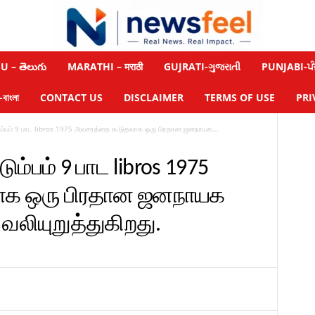
 – తెలుగు
MARATHI – मराठी
GUJRATI-ગુજરાતી
PUNJABI-ਪੰ
াংলা
CONTACT US
DISCLAIMER
TERMS OF USE
PRI
டும்பம் 9 பாட libros 1975 அவசரத்தை கூடுதலாக ஒரு பிரதான ஜனநாயக...
ும்பம் 9 பாட libros 1975
ாக ஒரு பிரதான ஜனநாயக
 வலியுறுத்துகிறது.