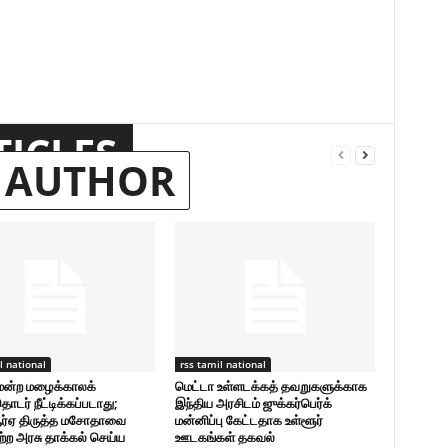
TICLES
 AUTHOR
l national
rss tamil national
மன்ற மழைக்காலக்
மெட்டா உள்ளடக்கத் தவறுகளுக்காக
ொடர் நீட்டிக்கப்படாது;
இந்திய அரசிடம் ஜுக்கர்பெர்க்
ஆர்ஏ திருத்த மசோதாவை
மன்னிப்பு கேட்டதாக உள்ளூர்
்ற அரசு தாக்கல் செய்ய
ஊடகங்கள் தகவல்