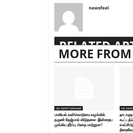
newsfeel
RELATED AR
MORE FROM
rss tamil national
rss tami
பாலியல் வன்கொடுமை வழக்கில்
நாடாளு
தருண் தேஜ்பால் விடுதலை: இன்றைய
கூட்டத்த
முக்கிய தீர்ப்பு அதை மாற்றுமா?
எஃப்சி
நிறைவேற