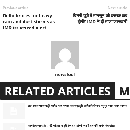
Previous article
Next article
Delhi braces for heavy
दिल्ली-यूपी में मानसून की दस्तक कब
rain and dust storms as
होगी? IMD ने दी ताजा जानकारी
IMD issues red alert
newsfeel
RELATED ARTICLES
M
রাঘব চাড্ডা প্রধানমন্ত্রী মোদির সঙ্গে সাক্ষাৎ করে অন্তর্দৃষ্টি ও দিকনির্দেশনায় সমৃদ্ধ সকাল স্মরণ করলেন
অরুণাচল প্রদেশের ২৭টি স্থানের আনুষ্ঠানিক নাম ঘোষণা করে চীনকে পাল্টা জবাব দিল ভারত