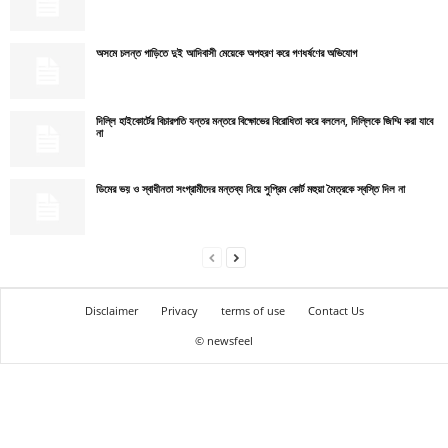
অসমে চলন্ত গাড়িতে দুই আদিবাসী মেয়েকে অপহরণ করে গণধর্ষণের অভিযোগ
দিল্লি হাইকোর্টের বিচারপতি যন্তর মন্তরে বিক্ষোভের বিরোধিতা করে বললেন, দিল্লিকে জিম্মি করা যাবে
না
ডিমের ভয় ও স্বাধীনতা সংগ্রামীদের মন্তব্য নিয়ে সুপ্রিম কোর্ট মহুয়া মৈত্রকে স্বস্তি দিল না
Disclaimer
Privacy
terms of use
Contact Us
© newsfeel