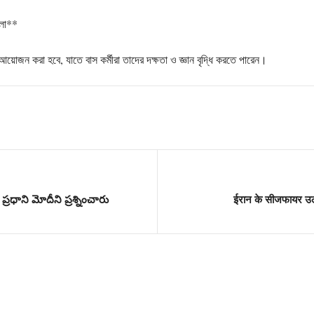
ালা**
া আয়োজন করা হবে, যাতে বাস কর্মীরা তাদের দক্ষতা ও জ্ঞান বৃদ্ধি করতে পারেন।
్రధాని మోదీని ప్రశ్నించారు
ईरान के सीजफायर उल्ल