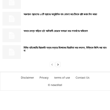
অরুণাচল প্রদেশের ২৭টি স্থানের আনুষ্ঠানিক নাম ঘোষণা করে চীনকে পাল্টা জবাব দিল ভারত
অসমে চলন্ত গাড়িতে দুই আদিবাসী মেয়েকে অপহরণ করে গণধর্ষণের অভিযোগ
দিল্লি হাইকোর্টের বিচারপতি যন্তর মন্তরে বিক্ষোভের বিরোধিতা করে বললেন, দিল্লিকে জিম্মি করা যাবে
না
Disclaimer
Privacy
terms of use
Contact Us
© newsfeel