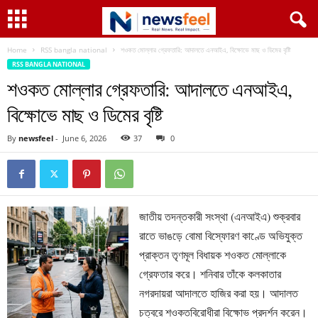
Home
RSS bangla national
শওকত মোল্লার গ্রেফতারি: আদালতে এনআইএ, বিক্ষোভে মাছ ও ডিমের বৃষ্টি
RSS BANGLA NATIONAL
শওকত মোল্লার গ্রেফতারি: আদালতে এনআইএ,
বিক্ষোভে মাছ ও ডিমের বৃষ্টি
By
newsfeel
-
June 6, 2026
37
0
জাতীয় তদন্তকারী সংস্থা (এনআইএ) শুক্রবার
রাতে ভাঙড়ে বোমা বিস্ফোরণ কাণ্ডে অভিযুক্ত
প্রাক্তন তৃণমূল বিধায়ক শওকত মোল্লাকে
গ্রেফতার করে। শনিবার তাঁকে কলকাতার
নগরদায়রা আদালতে হাজির করা হয়। আদালত
চত্বরে শওকতবিরোধীরা বিক্ষোভ প্রদর্শন করেন।