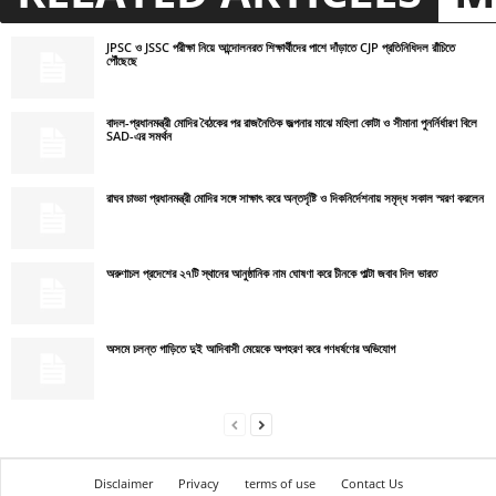
JPSC ও JSSC পরীক্ষা নিয়ে আন্দোলনরত শিক্ষার্থীদের পাশে দাঁড়াতে CJP প্রতিনিধিদল রাঁচিতে
পৌঁছেছে
বাদল-প্রধানমন্ত্রী মোদির বৈঠকের পর রাজনৈতিক জল্পনার মাঝে মহিলা কোটা ও সীমানা পুনর্নির্ধারণ বিলে
SAD-এর সমর্থন
রাঘব চাড্ডা প্রধানমন্ত্রী মোদির সঙ্গে সাক্ষাৎ করে অন্তর্দৃষ্টি ও দিকনির্দেশনায় সমৃদ্ধ সকাল স্মরণ করলেন
অরুণাচল প্রদেশের ২৭টি স্থানের আনুষ্ঠানিক নাম ঘোষণা করে চীনকে পাল্টা জবাব দিল ভারত
অসমে চলন্ত গাড়িতে দুই আদিবাসী মেয়েকে অপহরণ করে গণধর্ষণের অভিযোগ
Disclaimer
Privacy
terms of use
Contact Us