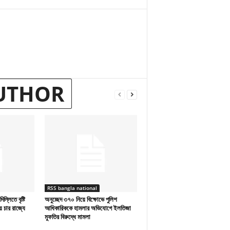
UTHOR
RSS bangla national
লিতে বৃষ্টি
অনুচ্ছেদ ৩৭০ নিয়ে বিক্ষোভে পুলিশ
 চার রাজ্যে
আধিকারিককে হামলার অভিযোগে ইলতিজা
মুফতির বিরুদ্ধে মামলা