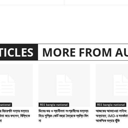
TICLES
MORE FROM A
national
RSS bangla national
RSS bangla national
ের বিচারপতি যন্তর মন্তরে
ডিমের ভয় ও স্বাধীনতা সংগ্রামীদের মন্তব্য
আজকের আবহাওয়া লাইভ: দিল্
ধিতা করে বললেন, দিল্লিকে
নিয়ে সুপ্রিম কোর্ট মহুয়া মৈত্রকে স্বস্তি দিল
অব্যাহত, IMD-র সতর্কতায়
না
না
আকস্মিক বন্যার ঝুঁকি