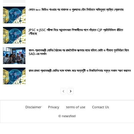
ফোনে ৬০০ ভিডিও পাওয়ার পর নাবালক ও পুরুষদের যৌন নির্যাতনে অভিযুক্ত ব্যক্তি গ্রেফতার
JPSC ও JSSC পরীক্ষা নিয়ে আন্দোলনরত শিক্ষার্থীদের পাশে দাঁড়াতে CJP প্রতিনিধিদল রাঁচিতে
পৌঁছেছে
বাদল-প্রধানমন্ত্রী মোদির বৈঠকের পর রাজনৈতিক জল্পনার মাঝে মহিলা কোটা ও সীমানা পুনর্নির্ধারণ বিলে
SAD-এর সমর্থন
রাঘব চাড্ডা প্রধানমন্ত্রী মোদির সঙ্গে সাক্ষাৎ করে অন্তর্দৃষ্টি ও দিকনির্দেশনায় সমৃদ্ধ সকাল স্মরণ করলেন
Disclaimer
Privacy
terms of use
Contact Us
© newsfeel