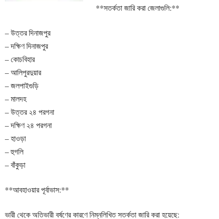
**সতর্কতা জারি করা জেলাগুলি:**
– উত্তর দিনাজপুর
– দক্ষিণ দিনাজপুর
– কোচবিহার
– আলিপুরদুয়ার
– জলপাইগুড়ি
– মালদহ
– উত্তর ২৪ পরগনা
– দক্ষিণ ২৪ পরগনা
– হাওড়া
– হুগলি
– বাঁকুড়া
**আবহাওয়ার পূর্বাভাস:**
ভারী থেকে অতিভারী বর্ষণের কারণে নিম্নলিখিত সতর্কতা জারি করা হয়েছে: