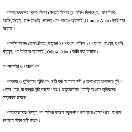
– **উত্তরবঙ্গের জেলাগুলিতে (উত্তর দিনাজপুর, দক্ষিণ দিনাজপুর, কোচবিহার,
আলিপুরদুয়ার, জলপাইগুড়ি, মালদহ):** অরেঞ্জ অ্যালার্ট (Orange Alert) জারি করা
হয়েছে।
– **দক্ষিণবঙ্গের জেলাগুলিতে (উত্তর ২৪ পরগনা, দক্ষিণ ২৪ পরগনা, হাওড়া, হুগলি,
বাঁকুড়া):** ইয়েলো অ্যালার্ট (Yellow Alert) জারি করা হয়েছে।
**সতর্কতা ও পরামর্শ:**
– **বন্যা ও ভূমিধসের ঝুঁকি:** ভারী বর্ষণের ফলে নদী ও জলাশয়ের জলস্তর বৃদ্ধি
পেতে পারে, যা বন্যার সৃষ্টি করতে পারে। উত্তরবঙ্গের পাহাড়ি অঞ্চলে ভূমিধসের
সম্ভাবনা রয়েছে।
– **যাতায়াতের সমস্যা:** বর্ষণের কারণে সড়কপথে জল জমে যেতে পারে, যা যান
চলাচলে বিঘ্ন সৃষ্টি করবে।