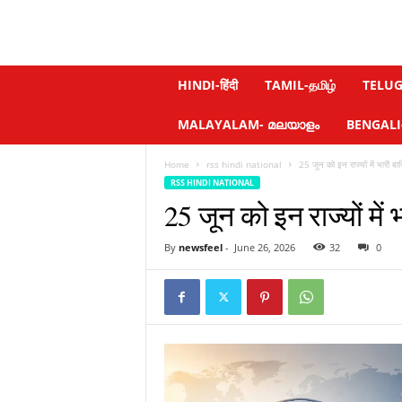
N
HINDI-हिंदी
TAMIL-தமிழ்
TELUGU
e
w
MALAYALAM- മലയാളം
BENGALI-ব
s
f
Home
rss hindi national
25 जून को इन राज्यों में भारी ब
e
RSS HINDI NATIONAL
e
25 जून को इन राज्यों मे
l
.
c
By
newsfeel
-
June 26, 2026
32
0
o
m