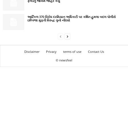
ફ્લડનું જોખમ જાહેર કર્યું
આર્ટિકલ 370 વિરોધ દરમિયાન અધિકારી પર કથિત હુમલા બદલ પોલીસે
ઇલ્તિજા મુફ્તી વિરુદ્ધ ગુનો નોંધ્યો
Disclaimer
Privacy
terms of use
Contact Us
© newsfeel