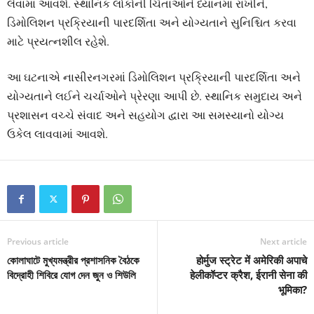
લેવામાં આવશે. સ્થાનિક લોકોની ચિંતાઓને ધ્યાનમાં રાખીને,
ડિમોલિશન પ્રક્રિયાની પારદર્શિતા અને યોગ્યતાને સુનિશ્ચિત કરવા
માટે પ્રયત્નશીલ રહેશે.
આ ઘટનાએ નાસીરનગરમાં ડિમોલિશન પ્રક્રિયાની પારદર્શિતા અને
યોગ્યતાને લઈને ચર્ચાઓને પ્રેરણા આપી છે. સ્થાનિક સમુદાય અને
પ્રશાસન વચ્ચે સંવાદ અને સહયોગ દ્વારા આ સમસ્યાનો યોગ્ય
ઉકેલ લાવવામાં આવશે.
Previous article
Next article
কোলাঘাটে মুখ্যমন্ত্রীর প্রশাসনিক বৈঠকে
होर्मुज स्‍ट्रेट में अमेरिकी अपाचे
বিদ্রোহী শিবিরে যোগ দেন জুন ও শিউলি
हेलीकॉप्टर क्रैश, ईरानी सेना की
भूमिका?