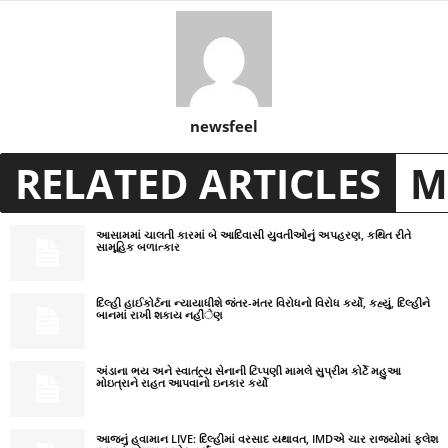
newsfeel
RELATED ARTICLES
M
આસામમાં ચાલતી કારમાં બે આદિવાસી યુવતીઓનું અપહરણ, કથિત રીતે
સામૂહિક બળાત્કાર
દિલ્હી હાઈકોર્ટના ન્યાયાધીશે જંતર-મંતર વિરોધનો વિરોધ કર્યો, કહ્યું, દિલ્હીને
બાનમાં રાખી શકાય નહીંેણ
અંડાના ભય અને સ્વાતંત્ર્ય સેનાની ટિપ્પણી મામલે સુપ્રીમ કોર્ટે મહુઆ
મોઇત્રાને રાહત આપવાનો ઇનકાર કર્યો
આજનું હવામાન LIVE: દિલ્હીમાં વરસાદ યથાવત, IMDએ ચાર રાજ્યોમાં ફ્લેશ