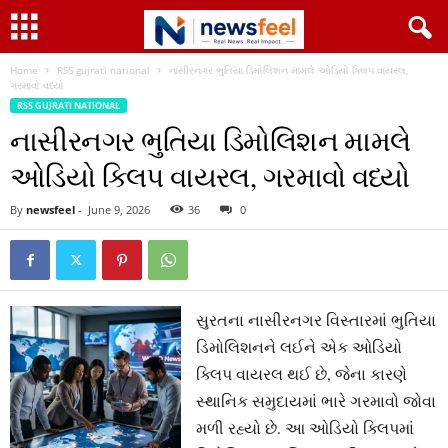
Home
RSS gujrati national
નાસીરનગર ભુતિયા ડિમોલિશન મામલે ઓડિયો ક્લિપ વાયરલ,
ગરમાવો વધ્યો
RSS GUJRATI NATIONAL
નાસીરનગર ભુતિયા ડિમોલિશન મામલે
ઓડિયો ક્લિપ વાયરલ, ગરમાવો વધ્યો
By
newsfeel
-
June 9, 2026
36
0
સુરતના નાસીરનગર વિસ્તારમાં ભુતિયા
ડિમોલિશનને લઈને એક ઓડિયો
ક્લિપ વાયરલ થઈ છે, જેના કારણે
સ્થાનિક સમુદાયમાં ભારે ગરમાવો જોવા
મળી રહ્યો છે. આ ઓડિયો ક્લિપમાં