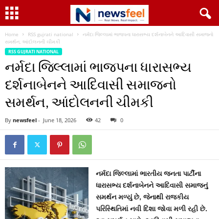
Home
RSS gujrati national
નર્મદા જિલ્લામાં ભાજપના ધારાસભ્ય દર્શનાબેનને આદિવાસી સમાજનો
સમર્થન, આંદોલનની ચીમકી
RSS GUJRATI NATIONAL
નર્મદા જિલ્લામાં ભાજપના ધારાસભ્ય
દર્શનાબેનને આદિવાસી સમાજનો
સમર્થન, આંદોલનની ચીમકી
By
newsfeel
-
June 18, 2026
42
0
નર્મદા જિલ્લામાં ભારતીય જનતા પાર્ટીના
ધારાસભ્ય દર્શનાબેનને આદિવાસી સમાજનું
સમર્થન મળ્યું છે, જેનાથી રાજકીય
પરિસ્થિતિમાં નવી દિશા જોવા મળી રહી છે.