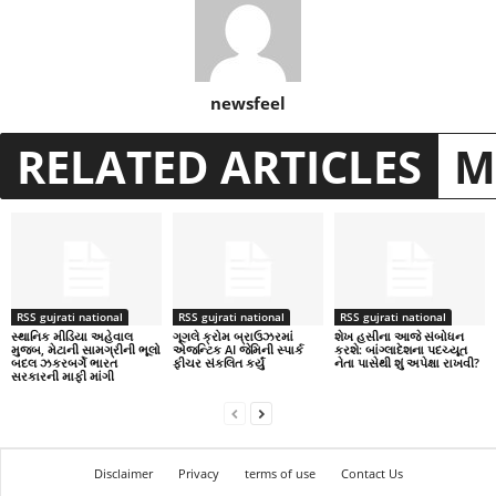
newsfeel
RELATED ARTICLES
M
RSS gujrati national
RSS gujrati national
RSS gujrati national
સ્થાનિક મીડિયા અહેવાલ
ગૂગલે ક્રોમ બ્રાઉઝરમાં
શેખ હસીના આજે સંબોધન
મુજબ, મેટાની સામગ્રીની ભૂલો
એજન્ટિક AI જેમિની સ્પાર્ક
કરશે: બાંગ્લાદેશના પદચ્યૂત
બદલ ઝકરબર્ગે ભારત
ફીચર સંકલિત કર્યું
નેતા પાસેથી શું અપેક્ષા રાખવી?
સરકારની માફી માંગી
Disclaimer
Privacy
terms of use
Contact Us