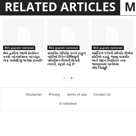
RELATED ARTICLES
M
RSS gujrati national
RSS gujrati national
RSS gujrati national
શેખ હસીના આજે સંબોધન
સંસદીય ગતિરોધ વચ્ચે રાહુલ
આર્ટિકલ 370ની વર્ષગાંઠે પીએમ
કરશે: બાંગ્લાદેશના પદચ્યૂત
ગાંધીએ કિરેન રિજિજુની
મોદીએ કહ્યું, જમ્મુ-કાશ્મીર
નેતા પાસેથી શું અપેક્ષા રાખવી?
પરિસીમન બિલની વિનંતી
અને લદ્દાખ નિર્ણાયક નવા
નકારી, સૂત્રો કહે છે
અધ્યાયમાં પ્રવેશ્યા
નોંધಿಸಿದ್ದಾರೆ
Disclaimer
Privacy
terms of use
Contact Us
© newsfeel