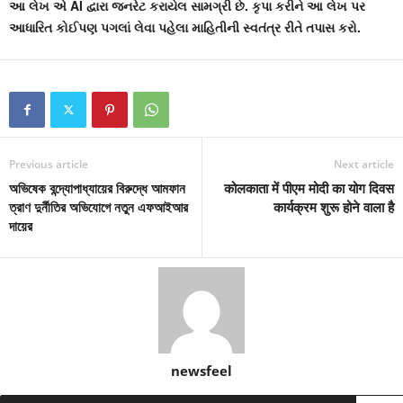
આ લેખ એ AI દ્વારા જનરેટ કરાયેલ સામગ્રી છે. કૃપા કરીને આ લેખ પર
આધારિત કોઈપણ પગલાં લેવા પહેલા માહિતીની સ્વતંત્ર રીતે તપાસ કરો.
Previous article
Next article
অভিষেক বন্দ্যোপাধ্যায়ের বিরুদ্ধে আমফান
कोलकाता में पीएम मोदी का योग दिवस
ত্রাণ দুর্নীতির অভিযোগে নতুন এফআইআর
कार्यक्रम शुरू होने वाला है
দায়ের
newsfeel