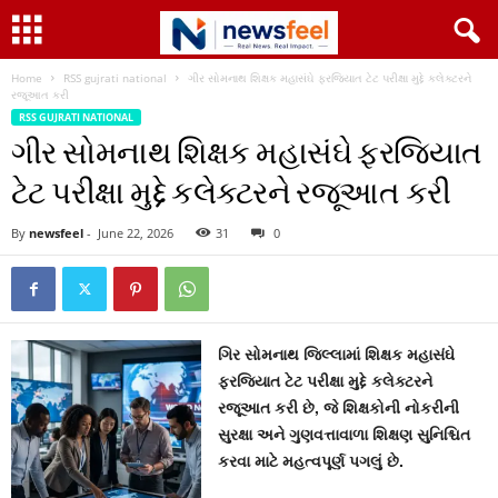
Home
RSS gujrati national
ગીર સોમનાથ શિક્ષક મહાસંઘે ફરજિયાત ટેટ પરીક્ષા મુદ્દે કલેક્ટરને
રજૂઆત કરી
RSS GUJRATI NATIONAL
ગીર સોમનાથ શિક્ષક મહાસંઘે ફરજિયાત
ટેટ પરીક્ષા મુદ્દે કલેક્ટરને રજૂઆત કરી
By
newsfeel
-
June 22, 2026
31
0
ગિર સોમનાથ જિલ્લામાં શિક્ષક મહાસંઘે
ફરજિયાત ટેટ પરીક્ષા મુદ્દે કલેક્ટરને
રજૂઆત કરી છે, જે શિક્ષકોની નોકરીની
સુરક્ષા અને ગુણવત્તાવાળા શિક્ષણ સુનિશ્ચિત
કરવા માટે મહત્વપૂર્ણ પગલું છે.