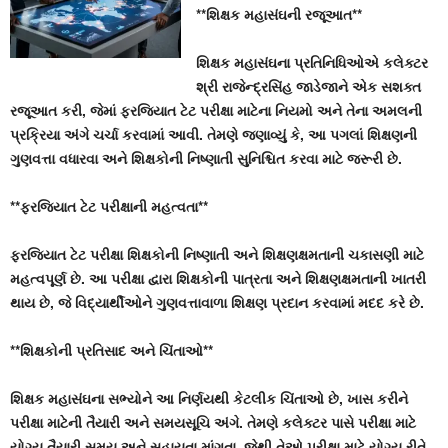
**શિક્ષક મહાસંઘની રજૂઆત**
શિક્ષક મહાસંઘના પ્રતિનિધિઓએ કલેક્ટર
શ્રી રાજેન્દ્રસિંહ જાડેજાને એક સશક્ત
રજૂઆત કરી, જેમાં ફરજિયાત ટેટ પરીક્ષા માટેના નિયમો અને તેના અમલની
પ્રક્રિયા અંગે ચર્ચા કરવામાં આવી. તેમણે જણાવ્યું કે, આ પગલાં શિક્ષણની
ગુણવત્તા વધારવા અને શિક્ષકોની નિષ્ણાતી સુનિશ્ચિત કરવા માટે જરૂરી છે.
**ફરજિયાત ટેટ પરીક્ષાની મહત્વતા**
ફરજિયાત ટેટ પરીક્ષા શિક્ષકોની નિષ્ણાતી અને શિક્ષણક્ષમતાની ચકાસણી માટે
મહત્વપૂર્ણ છે. આ પરીક્ષા દ્વારા શિક્ષકોની પાત્રતા અને શિક્ષણક્ષમતાની ખાતરી
થાય છે, જે વિદ્યાર્થીઓને ગુણવત્તાવાળા શિક્ષણ પ્રદાન કરવામાં મદદ કરે છે.
**શિક્ષકોની પ્રતિસાદ અને ચિંતાઓ**
શિક્ષક મહાસંઘના સભ્યોને આ નિર્ણયથી કેટલીક ચિંતાઓ છે, ખાસ કરીને
પરીક્ષા માટેની તૈયારી અને સમયસૂચિ અંગે. તેમણે કલેક્ટર પાસે પરીક્ષા માટે
યોગ્ય તૈયારી સમય અને સહાયતા માંગતા, જેથી તેઓ પરીક્ષા માટે યોગ્ય રીતે