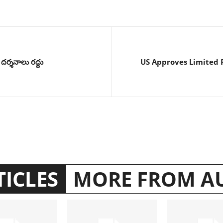
 దర్శనాలు రద్దు
US Approves Limited 
TICLES
MORE FROM A