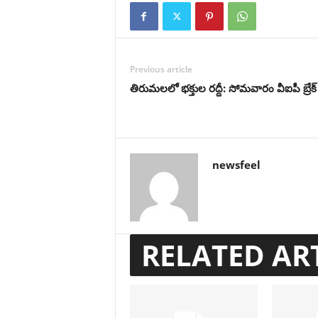
Previous article
తిరుమలలో భక్తుల రద్దీ: సోమవారం వీఐపీ బ్రేక్
newsfeel
RELATED AR