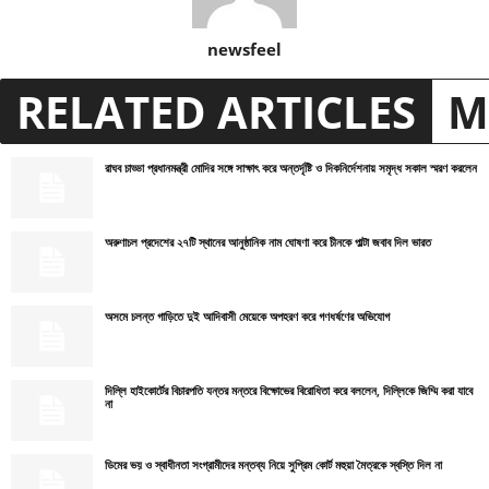
newsfeel
RELATED ARTICLES
M
রাঘব চাড্ডা প্রধানমন্ত্রী মোদির সঙ্গে সাক্ষাৎ করে অন্তর্দৃষ্টি ও দিকনির্দেশনায় সমৃদ্ধ সকাল স্মরণ করলেন
অরুণাচল প্রদেশের ২৭টি স্থানের আনুষ্ঠানিক নাম ঘোষণা করে চীনকে পাল্টা জবাব দিল ভারত
অসমে চলন্ত গাড়িতে দুই আদিবাসী মেয়েকে অপহরণ করে গণধর্ষণের অভিযোগ
দিল্লি হাইকোর্টের বিচারপতি যন্তর মন্তরে বিক্ষোভের বিরোধিতা করে বললেন, দিল্লিকে জিম্মি করা যাবে
না
ডিমের ভয় ও স্বাধীনতা সংগ্রামীদের মন্তব্য নিয়ে সুপ্রিম কোর্ট মহুয়া মৈত্রকে স্বস্তি দিল না