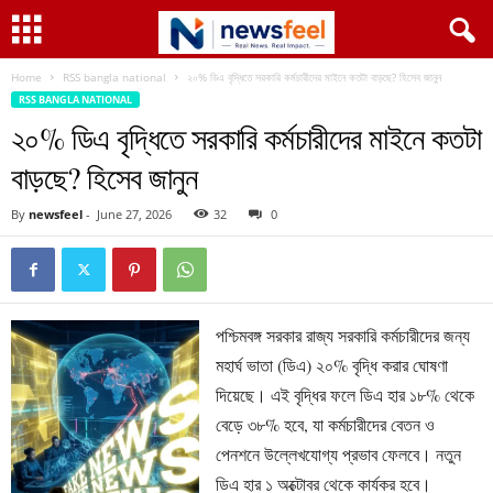
Home
RSS bangla national
২০% ডিএ বৃদ্ধিতে সরকারি কর্মচারীদের মাইনে কতটা বাড়ছে? হিসেব জানুন
RSS BANGLA NATIONAL
২০% ডিএ বৃদ্ধিতে সরকারি কর্মচারীদের মাইনে কতটা
বাড়ছে? হিসেব জানুন
By
newsfeel
-
June 27, 2026
32
0
পশ্চিমবঙ্গ সরকার রাজ্য সরকারি কর্মচারীদের জন্য
মহার্ঘ ভাতা (ডিএ) ২০% বৃদ্ধি করার ঘোষণা
দিয়েছে। এই বৃদ্ধির ফলে ডিএ হার ১৮% থেকে
বেড়ে ৩৮% হবে, যা কর্মচারীদের বেতন ও
পেনশনে উল্লেখযোগ্য প্রভাব ফেলবে। নতুন
ডিএ হার ১ অক্টোবর থেকে কার্যকর হবে।