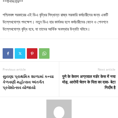
**উপসংহার**
পশ্চিমবঙ্গ সরকারের এই ডিএ বৃদ্ধির সিদ্ধান্ত রাজ্য সরকারি কর্মচারীদের জন্য একটি
উল্লেখযোগ্য পদক্ষেপ। নতুন ডিএ হার কার্যকর হলে কর্মচারীদের বেতন ও পেনশনে
উল্লেখযোগ্য বৃদ্ধি হবে, যা তাদের আর্থিক অবস্থার উন্নতি ঘটাবে।
Previous article
Next article
સુરાણા પ્રાથમિક શાળામાં કન્યા
पुणे के केतन अग्रवाल मर्डर केस में नया
કેળવણી મહોત્સવ અંતર્ગત
मोड़, आरोपी चेतन के पिता का दावा- बेटा
પ્રવેશોત્સવ યોજાયો
निर्दोष है