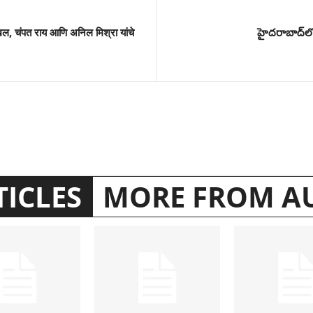
खल, चंपत राय आणि अनिल मिश्रा यांचे
హైదరాబాద్‌లో ర
TICLES
MORE FROM A