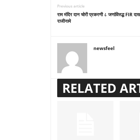
Previous article
राम मंदिर दान चोरी प्रकरणी ८ जणांविरुद्ध FIR दा
राजीनामे
newsfeel
RELATED AR