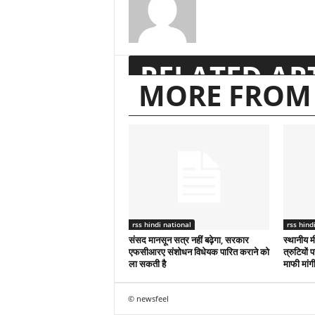
RELATED AR
MORE FROM
rss hindi national
rss hind
संसद मानसून सत्र नहीं बढ़ेगा, सरकार
स्थानीय मी
एफसीआरए संशोधन विधेयक पारित कराने को
त्रुटियों
ला सकती है
माफी मांग
© newsfeel