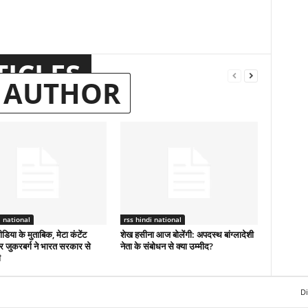
TICLES
 AUTHOR
i national
rss hindi national
डिया के मुताबिक, मेटा कंटेंट
शेख हसीना आज बोलेंगी: अपदस्थ बांग्लादेशी
 पर जुकरबर्ग ने भारत सरकार से
नेता के संबोधन से क्या उम्मीद?
ी
Di