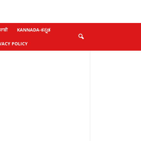
ਜਾਬੀ
KANNADA-ಕನ್ನಡ
VACY POLICY