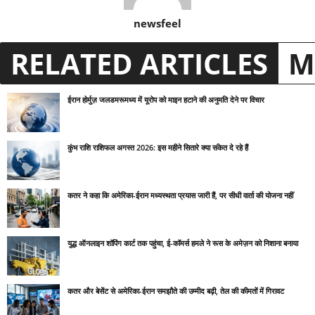
newsfeel
RELATED ARTICLES
M
ईरान होर्मुज़ जलडमरूमध्य में यूरोप को माइन हटाने की अनुमति देने पर विचार
कुंभ राशि राशिफल अगस्त 2026: इस महीने सितारे क्या संकेत दे रहे हैं
कतर ने कहा कि अमेरिका-ईरान मध्यस्थता प्रयास जारी हैं, पर सीधी वार्ता की योजना नहीं
युद्ध ऑनलाइन शॉपिंग कार्ट तक पहुंचा, ई-कॉमर्स हमले ने रूस के अमेज़न को निशाना बनाया
कतर और बेसेंट से अमेरिका-ईरान समझौते की उम्मीद बढ़ी, तेल की कीमतों में गिरावट