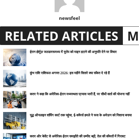
newsfeel
RELATED ARTICLES
M
ईरान होर्मुज़ जलडमरूमध्य में यूरोप को माइन हटाने की अनुमति देने पर विचार
कुंभ राशि राशिफल अगस्त 2026: इस महीने सितारे क्या संकेत दे रहे हैं
कतर ने कहा कि अमेरिका-ईरान मध्यस्थता प्रयास जारी हैं, पर सीधी वार्ता की योजना नहीं
युद्ध ऑनलाइन शॉपिंग कार्ट तक पहुंचा, ई-कॉमर्स हमले ने रूस के अमेज़न को निशाना बनाया
कतर और बेसेंट से अमेरिका-ईरान समझौते की उम्मीद बढ़ी, तेल की कीमतों में गिरावट