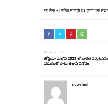
यह लेख AI-जनित सामग्री है। कृपया इस लेख पर 
Previous article
జోర్జియా మెలోని 2023 లో భారత పర్యటనను గుర
వేడుకలతో పాటు తజానీ వినోదం
newsfeel