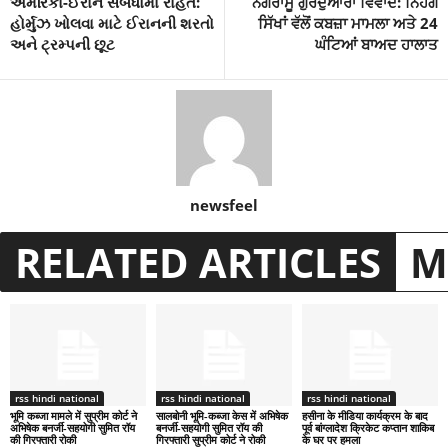
અમેરિકા-ઈરાન સંબંધોમાં રાહત:
ਨਗਰਾਸੂ ਗੁਰਦੁਆਰਾ ਵਿਵਾਦ: ਨਿਹੰਗ
હોર્મુઝ ખોલવા માટે ઈરાનની શરતો
ਸਿੱਖਾਂ ਵੱਲੋਂ ਕਬਜ਼ਾ ਮਾਮਲਾ ਅਤੇ 24
અને ટ્રમ્પની છૂટ
ਘੰਟਿਆਂ ਬਾਅਦ ਹਾਲਾਤ
newsfeel
RELATED ARTICLES
M
rss hindi national
rss hindi national
rss hindi national
भूमि कब्जा मामले में सुप्रीम कोर्ट ने
सालबोनी भूमि-कब्जा केस में अभिषेक
हसीना के मीडिया कार्यक्रम के बाद
अभिषेक बनर्जी-सहयोगी सुमित रॉय
बनर्जी-सहयोगी सुमित रॉय की
पूर्व बांग्लादेश क्रिकेट कप्तान शाकिब
की गिरफ्तारी रोकी
गिरफ्तारी सुप्रीम कोर्ट ने रोकी
के घर पर हमला