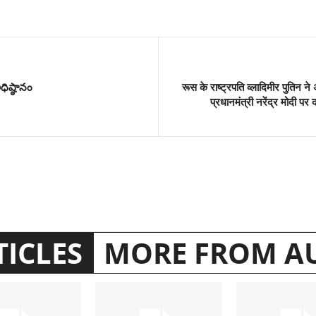
ిష్ఠానం
रूस के राष्ट्रपति व्लादिमीर पुतिन ने 
प्रधानमंत्री नरेंद्र मोदी प
TICLES
MORE FROM A