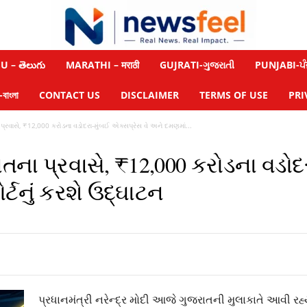
 – తెలుగు
MARATHI – मराठी
GUJRATI-ગુજરાતી
PUNJABI-ਪੰ
াংলা
CONTACT US
DISCLAIMER
TERMS OF USE
PRI
રવાસે, ₹12,000 કરોડના વડોદરા-મુંબઈ એક્સપ્રેસ વે અને દમણમાં...
ના પ્રવાસે, ₹12,000 કરોડના વડોદ
્ટનું કરશે ઉદ્ઘાટન
પ્રધાનમંત્રી નરેન્દ્ર મોદી આજે ગુજરાતની મુલાકાતે આવી રહ્