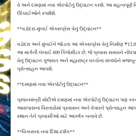
વે અને દમણમાં નવા એરપોર્ટનું ઉદ્ઘાટન કરશે. આ મહત્વપૂર્ણ
ઊંચાઈઓને સ્પર્શશે.
**વડોદરા-મુંબઈ એક્સપ્રેસ વેનું ઉદ્ઘાટન**
વડોદરા અને મુંબઈને જોડતા આ એક્સપ્રેસ વેનું નિર્માણ ₹12,00
આ માર્ગની લંબાઈ 400 કિલોમીટર છે, જે પ્રવાસ સમયને નોંધપાત
વેનું ઉદ્ઘાટન ગુજરાત અને મહારાષ્ટ્ર વચ્ચેના સંબંધોને મજ
પ્રોત્સાહન આપશે.
**દમણમાં નવા એરપોર્ટનું ઉદ્ઘાટન**
પ્રધાનમંત્રી મોદીએ દમણમાં નવા એરપોર્ટનું ઉદ્ઘાટન પણ કર
આસપાસના વિસ્તારોમાં પ્રવાસન અને વેપારને પ્રોત્સાહન આપશ
સ્થાન તેને પ્રવાસીઓ માટે આકર્ષક બનાવે છે.
**વિકાસના નવા દિશા-દર્શક**