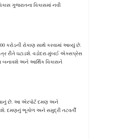
 વિકાસ ગુજરાતના વિકાસમાં નવી
0 કરોડની રોકાણ સાથે કરવામાં આવ્યું છે.
્ર રીતે ઘટાડશે. વડોદરા-મુંબઈ એક્સપ્રેસ
બૂત બનાવશે અને આર્થિક વિકાસને
વાનું છે. આ એરપોર્ટ દમણ અને
ે. દમણનું ભૂગોળ અને સમુદ્રી તટવર્તી