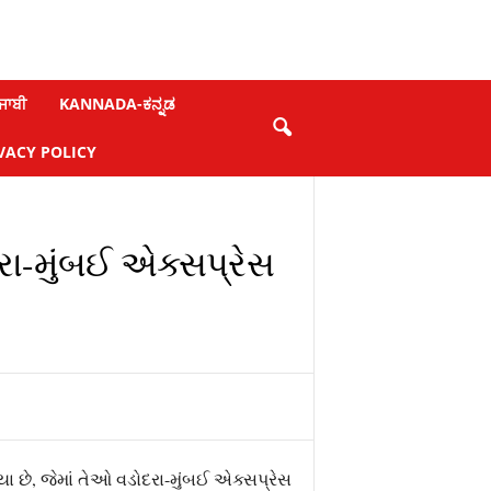
ਜਾਬੀ
KANNADA-ಕನ್ನಡ
VACY POLICY
રા-મુંબઈ એક્સપ્રેસ
યા છે, જેમાં તેઓ વડોદરા-મુંબઈ એક્સપ્રેસ