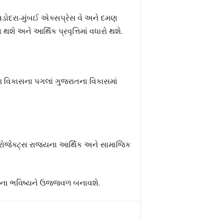
. વડોદરા-મુંબઈ એક્સપ્રેસ વે અને દમણ
 અને આર્થિક પ્રવૃત્તિમાં વધારો થશે.
 આ વિકાસના પગલાં ગુજરાતના વિકાસમાં
ોજેક્ટ્સ રાજ્યના આર્થિક અને સામાજિક
ના ભવિષ્યને ઉજ્જવળ બનાવશે.