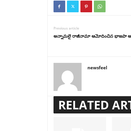
Previous article
అన్నామలై రాజీనామా ఆమోదించిన భాజపా అధ
newsfeel
RELATED AR