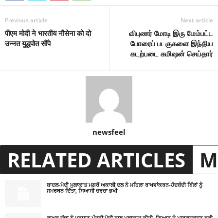
Previous article
Next article
पीएम मोदी ने भारतीय नौसेना को दो
விபுணர் மோடி இரு மேம்பட்ட
उन्नत युद्धपोत सौंपे
போரைப் படகுகளை இந்திய
கடற்படை கமிஷன் செய்தார்
newsfeel
RELATED ARTICLES
M
ਬਾਦਲ-ਮੋਦੀ ਮੁਲਾਕਾਤ ਮਗਰੋਂ ਅਕਾਲੀ ਦਲ ਨੇ ਮਹਿਲਾ ਰਾਖਵਾਂਕਰਨ-ਹੱਦਬੰਦੀ ਬਿੱਲਾਂ ਨੂੰ
ਸਮਰਥਨ ਦਿੱਤਾ, ਸਿਆਸੀ ਚਰਚਾ ਭਖੀ
ਰਾਘਵ ਚੱਢਾ ਨੇ ਪ੍ਰਧਾਨ ਮੰਤਰੀ ਮੋਦੀ ਨਾਲ ਮੁਲਾਕਾਤ ਕੀਤੀ, ਗਿਆਨ ਤੇ ਮਾਰਗਦਰਸ਼ਨ ਭਰੀ