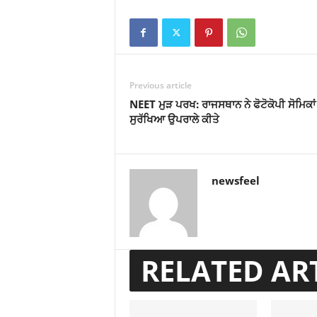
Previous article
NEET ਮੁੜ ਪਰਖ: ਰਾਜਸਥਾਨ ਨੇ ਫੋਟੋਕੋਪੀ ਸੋਮਿਕਾਂ
ਸੁਰੱਖਿਆ ਉਪਰਾਲੇ ਕੀਤੇ
newsfeel
RELATED AR