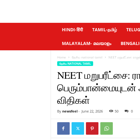
N
HINDI-हिंदी
TAMIL-தமிழ்
TELUGU
e
w
MALAYALAM- മലയാളം
BENGALI-ব
s
f
Home
தேசிய national tamil
NEET மறுபரீட்சை: ராஜஸ
e
தேசிய NATIONAL TAMIL
e
NEET மறுபரீட்சை: 
l
.
பெரும்பான்மையுடன் ஆ
c
o
விதிகள்
m
By
newsfeel
-
June 22, 2026
50
0