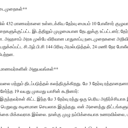
நடைமுறைகள்**
ில் 432 மாணவர்களை உள்ளடக்கிய தேர்வு மையம் 10 போலீசார் குழுவால
றைகளுக்குட்பட்ட இடத்திலும் முழுமையான தேடலுக்கு உட்பட்டனர்; தே
ந்தன. அஹசாம் அரசு முன்பே விரிவான பாதுகாப்பு நடைமுறைகளை அறிவித
றுக்கப்பட்ட சி.ஆர்.பி.சி 144 பிரிவு அமல்படுத்தல், 24 மணி நேர போல
பெற்றன.
ல் மாணவர்களின் அனுபவங்கள்**
ை மற்றும் திடப்படுத்தல் கலந்திருக்கிறது. மே 3 தேர்வு ரத்தானதனால
்ந்த 19 வயது முகமது யாசின் கூறினார்:
இருந்தவர்கள் கிட்ட இந்த மே 3 தேர்வு ரத்து ஒரு பெரிய அதிர்ச்சியாக இ
ம் பெறுவது கடினமான செயலாக இருந்தது. என் அனைத்து திட்டங்களு
கை மிக்கவராக இல்லை. நான்கு முழு நம்பிக்கையாக உணரவில்லை, மற்ற