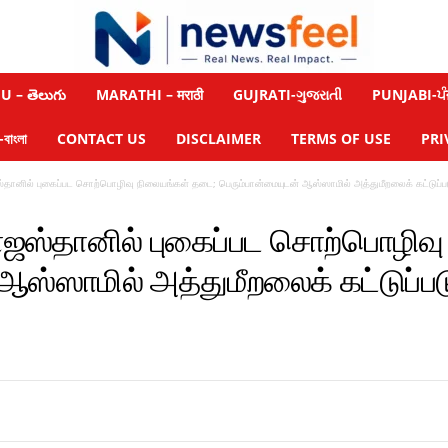
 – తెలుగు
MARATHI – मराठी
GUJRATI-ગુજરાતી
PUNJABI-ਪੰ
াংলা
CONTACT US
DISCLAIMER
TERMS OF USE
PRI
்தானில் புகைப்பட சொற்பொழிவு நிலையங்கள் தடை; பெரும்பான்மையுடன் ஆஸ்ஸாமில் அத்துமீறலைக் கட்டுப்படுத்
ராஜஸ்தானில் புகைப்பட சொற்பொழிவ
ஸ்ஸாமில் அத்துமீறலைக் கட்டுப்படுத