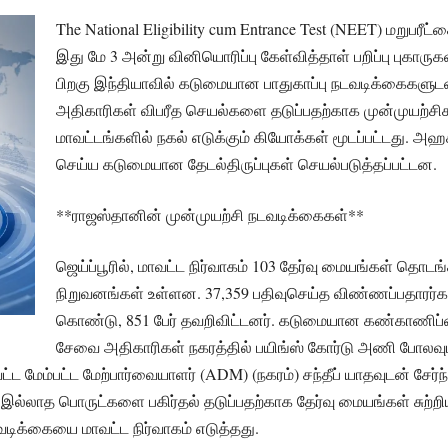
The National Eligibility cum Entrance Test (NEET) மறுபரீட
இது மே 3 அன்று வினியொரிப்பு கேள்வித்தாள் பறிப்பு புகாருகள
பிறகு இந்தியாவில் கடுமையான பாதுகாப்பு நடவடிக்கைகளுடன்
அதிகாரிகள் விபரீத செயல்களை தடுப்பதற்காக முன்முயற்சிகள
மாவட்டங்களில் நகல் எடுக்கும் கியோக்கள் மூடப்பட்டது. அஹச
செய்ய கடுமையான தேடல்திருப்புகள் செயல்படுத்தப்பட்டன.
**ராஜஸ்தானின் முன்முயற்சி நடவடிக்கைகள்**
ஜெய்ப்பூரில், மாவட்ட நிர்வாகம் 103 தேர்வு மையங்கள் தொடங்
நிறுவனங்கள் உள்ளன. 37,359 பதிவுசெய்த விண்ணப்பதாரர்களில
கொண்டு, 851 பேர் தவறிவிட்டனர். கடுமையான கண்காணிப்ப
சேவை அதிகாரிகள் நகரத்தில் பயிங்ஸ் கோர்டு அணி போலவும்
்ட மேம்பட்ட மேற்பார்வையாளர் (ADM) (நகரம்) சந்தீப் யாதவுடன் சேர
இல்லாத பொருட்களை பகிர்தல் தடுப்பதற்காக தேர்வு மையங்கள் சுற்றியு
ிக்கையை மாவட்ட நிர்வாகம் எடுத்தது.