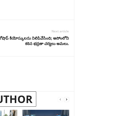
Next article
టోషాప్ కియోస్కులను నిలిపివేసింది; అసోంలోని
కఠిన భద్రతా చర్యలు అమలు.
UTHOR