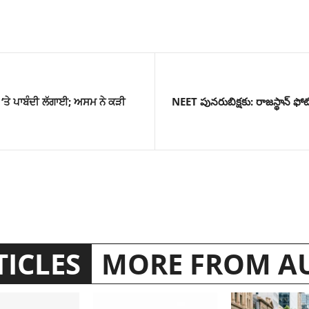
 ‘ਤੇ ਪਾਬੰਦੀ ਲੱਗਾਈ; ਅਸਮ ਨੇ ਕੜੀ
NEET పునరుబిక్షకు: రాజస్థాన్ ఫో
TICLES
MORE FROM A