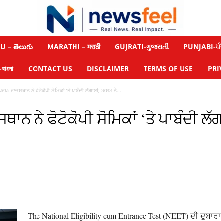
 – తెలుగు
MARATHI – मराठी
GUJRATI-ગુજરાતી
PUNJABI-ਪੰ
াংলা
CONTACT US
DISCLAIMER
TERMS OF USE
PRI
ਖ: ਰਾਜਸਥਾਨ ਨੇ ਫੋਟੋਕੋਪੀ ਸੋਮਿਕਾਂ ‘ਤੇ ਪਾਬੰਦੀ ਲੱਗਾਈ; ਅਸਮ ਨੇ...
ਨ ਨੇ ਫੋਟੋਕੋਪੀ ਸੋਮਿਕਾਂ ‘ਤੇ ਪਾਬੰਦੀ ਲ
The National Eligibility cum Entrance Test (NEET) ਦੀ ਦੁਬਾਰਾ 