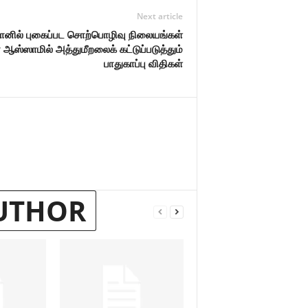
Next article
தானில் புகைப்பட சொற்பொழிவு நிலையங்கள்
ஆஸ்ஸாமில் அத்துமீறலைக் கட்டுப்படுத்தும்
பாதுகாப்பு விதிகள்
UTHOR