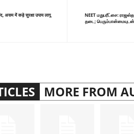
द, असम में कड़े सुरक्षा उपाय लागू
NEET மறுபரீட்சை: ராஜஸ்
தடை; பெரும்பான்மையுடன் 
TICLES
MORE FROM A