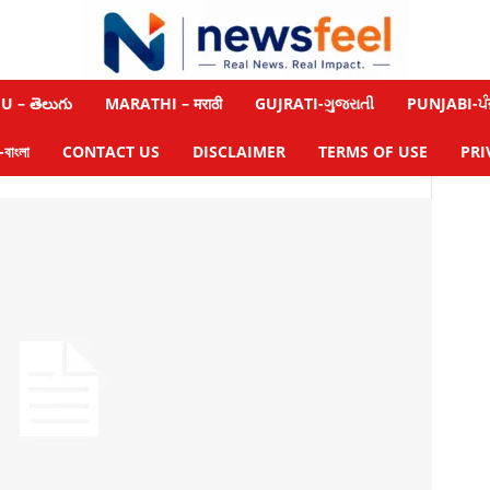
 – తెలుగు
MARATHI – मराठी
GUJRATI-ગુજરાતી
PUNJABI-ਪੰ
াংলা
CONTACT US
DISCLAIMER
TERMS OF USE
PRI