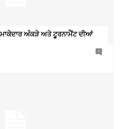
ਾਕੇਦਾਰ ਅੰਕੜੇ ਅਤੇ ਟੂਰਨਾਮੈਂਟ ਦੀਆਂ
0