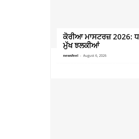
ਕੋਰੀਆ ਮਾਸਟਰਜ਼ 2026: ਧਮ
ਮੁੱਖ ਝਲਕੀਆਂ
newsfeel
-
August 6, 2026