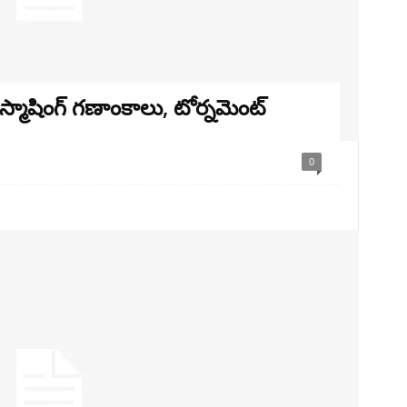
స్మాషింగ్ గణాంకాలు, టోర్నమెంట్
0