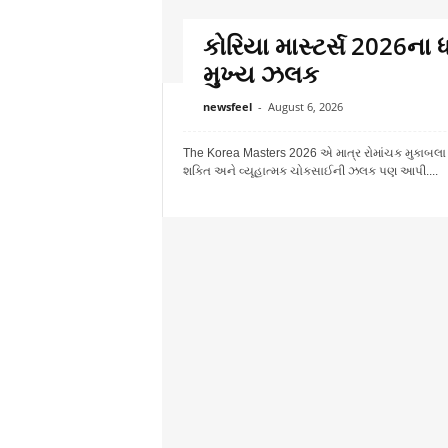
કોરિયા માસ્ટર્સ 2026ના ધ
મુખ્ય ઝલક
newsfeel
-
August 6, 2026
The Korea Masters 2026 એ માત્ર રોમાંચક મુકાબલા
શક્તિ અને વ્યૂહાત્મક ચોકસાઈની ઝલક પણ આપી....