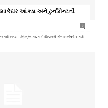
માકેદાર આંકડા અને ટુર્નામેન્ટની
0
 જ નથી આપ્યા—તેણે શ્રેષ્ઠ સ્તરના બેડમિન્ટનની ઓળખ દર્શાવતી અસલી