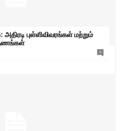
அதிரடி புள்ளிவிவரங்கள் மற்றும்
ருணங்கள்
0