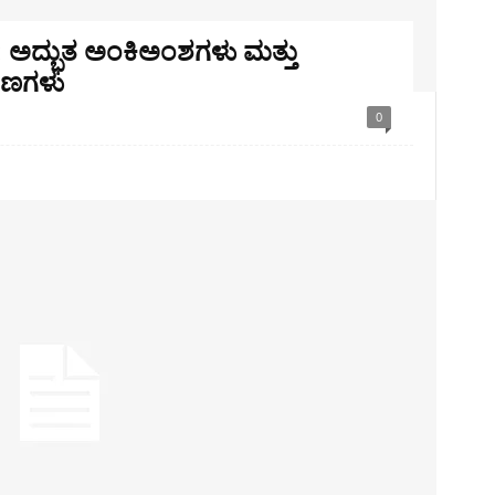
: ಅದ್ಭುತ ಅಂಕಿಅಂಶಗಳು ಮತ್ತು
್ಷಣಗಳು
0