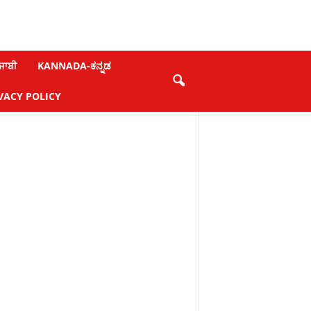
ਜਾਬੀ
KANNADA-ಕನ್ನಡ
VACY POLICY