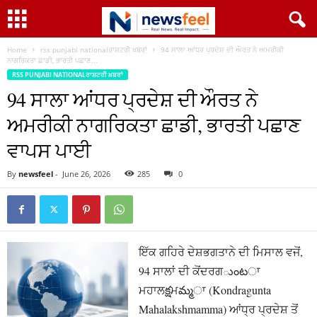
Home
rss punjabi nationalਰਾਸ਼ਟਰੀ ਖ਼ਬਰਾਂ
94 ਸਾਲਾ ਆਂਧਰ ਪ੍ਰਦੇਸ਼ ਦੀ ਔਰਤ ਨੇ ਅਮਰੀਕੀ
ਨਾਗਰਿਕਤਾ ਛਾਡੀ, ਭਾਰਤੀ ਪਛਾਣ...
RSS PUNJABI NATIONALਰਾਸ਼ਟਰੀ ਖ਼ਬਰਾਂ
94 ਸਾਲਾ ਆਂਧਰ ਪ੍ਰਦੇਸ਼ ਦੀ ਔਰਤ ਨੇ
ਅਮਰੀਕੀ ਨਾਗਰਿਕਤਾ ਛਾਡੀ, ਭਾਰਤੀ ਪਛਾਣ
ਵਾਪਸ ਪਾਈ
By
newsfeel
-
June 26, 2026
285
0
ਇੱਕ ਗਹਿਰੇ ਦੇਸ਼ਭਗਤਾਨੇ ਦੀ ਮਿਸਾਲ ਵਜੋਂ,
94 ਸਾਲਾਂ ਦੀ ਕੋਂਦਰਗుంటਾ
ਮਹਾਲక్షਮమ్మਾ (Kondragunta
Mahalakshmamma) ਆਂਧ੍ਰ ਪ੍ਰਦੇਸ਼ ਤੋਂ