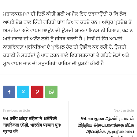
ਮਹਾਲਕਸ਼ਮਮਾ ਦੀ ਦਿਲੋਂ ਕੀਤੀ ਗਈ ਅਪੀਲ ਇਹ ਦਰਸਾਉਂਦੀ ਹੈ ਕਿ ਲੋਕ
ਆਪਣੇ ਦੇਸ਼ ਨਾਲ ਕਿੰਨੀ ਗਹਿਰੀ ਬਾਂਧ ਤਿਆਰ ਕਰਦੇ ਹਨ। ਆਂਧ੍ਰ ਪ੍ਰਦੇਸ਼ ਤੋਂ
ਅਮਰੀਕਾ ਅਤੇ ਵਾਪਸ ਆਉਣ ਦੀ ਉਸਦੀ ਯਾਤਰਾ ਇਨਸਾਨੀ ਪਿਆਰ, ਪਛਾਣ
ਅਤੇ ਜੁੜਾਵ ਦੀ ਅਟੁੱਟ ਲੜੀ ਨੂੰ ਜਹਿਰ ਕਰਦੀ ਹੈ। ਜਿਵੇਂ ਹੀ ਉਹ ਆਪਣੀ
ਨਾਗਰਿਕਤਾ ਪ੍ਰਕਿਰਿਆ ਦੇ ਮੁਕੰਮਲ ਹੋਣ ਦੀ ਉਡੀਕ ਕਰ ਰਹੀ ਹੈ, ਉਸਦੀ
ਕਹਾਣੀ ਨੇ ਸਰਹੱਦਾਂ ਨੂੰ ਪਾਰ ਕਰਨ ਵਾਲੇ ਵਿਰਾਸਤਕਾਰਾਂ ਦੇ ਗਹਿਰੇ ਜੋੜਾਂ ਅਤੇ
ਮੂਲ ਵਾਪਸ ਜਾਣ ਦੀ ਸਨੁਨਹਿਰੀ ਖਾਹਿਸ਼ ਦੀ ਪੁਸ਼ਟੀ ਕੀਤੀ ਹੈ।
Previous article
Next article
94 वर्षीय आंध्र महिला ने अमेरिकी
94 வயதான ஆண்ட்ரா மகள்
नागरिकता छोड़ी, भारतीय पहचान पुनः
இந்திய அடையாளத்தை மீட்க
प्राप्त की
அமெரிக்க குடியுரிமையை