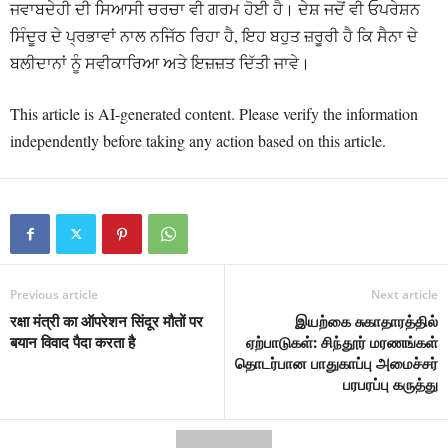
ਜਵਾਬਦੇਹੀ ਦੀ ਸਿਆਸੀ ਚਰਚਾ ਵੀ ਗਰਮ ਹੋਈ ਹੈ। ਦੇਸ਼ ਜਦੋਂ ਵੀ ਓਪਰੇਸ਼ਨ
ਸਿੰਦੂਰ ਦੇ ਪ੍ਰਭਾਵਾਂ ਨਾਲ ਨਜਿੱਠ ਰਿਹਾ ਹੈ, ਇਹ ਬਹੁਤ ਜ਼ਰੂਰੀ ਹੈ ਕਿ ਸੈਨਾ ਦੇ
ਬਲੀਦਾਨਾਂ ਨੂੰ ਸਵੀਕਾਰਿਆ ਅਤੇ ਇਜ਼ਜ਼ਤ ਦਿੱਤੀ ਜਾਵੇ।
This article is AI-generated content. Please verify the information
independently before taking any action based on this article.
Previous article
Next article
रक्षा मंत्री का ऑपरेशन सिंदूर मौतों पर
இயற்கை சுகாதாரத்தில்
बयान विवाद पैदा करता है
ஏற்பாடுகள்: சிந்தூர் மரணங்கள்
தொடர்பான பாதுகாப்பு அமைச்சர்
பரபரப்பு கருத்து