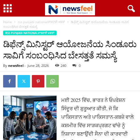
Home
rss punjabi nationalਰਾਸ਼ਟਰੀ ਖ਼ਬਰਾਂ
ಡಿಫೆನ್ಸ್ ಮಿನಿಸ್ಟರ್ ಆಯೋಜನೆಯ ಸಿಂಡೂರು ಸಾವಿಗೆ
ಸಂಬಂಧಿಸಿದ ಬೇಸತ್ತತೆ ಸಮಸ್ಯೆ
RSS PUNJABI NATIONALਰਾਸ਼ਟਰੀ ਖ਼ਬਰਾਂ
ಡಿಫೆನ್ಸ್ ಮಿನಿಸ್ಟರ್ ಆಯೋಜನೆಯ ಸಿಂಡೂರು
ಸಾವಿಗೆ ಸಂಬಂಧಿಸಿದ ಬೇಸತ್ತತೆ ಸಮಸ್ಯೆ
By
newsfeel
-
June 28, 2026
240
0
ਮਈ 2025 ਵਿੱਚ, ਭਾਰਤ ਨੇ ਓਪਰੇਸ਼ਨ
ਸਿੰਦੂਰ ਦੀ ਸ਼ੁਰੂਆਤ ਕੀਤੀ, ਜੋ ਕਿ
ਪਾਕਿਸਤਾਨ ਅਤੇ ਪਾਕਿਸਤਾਨ-ਕਬਜ਼ੇ ਵਾਲੇ
ਕਸ਼ਮੀਰ ਵਿੱਚ ਸਾੜਕਪ੍ਰਗਟ ਢਾਂਚੇ ਨੂੰ
ਨਿਸ਼ਾਨਾ ਬਣਾਉਂਦੀ ਸੈਨਾ ਦੀ ਕਾਰਵਾਈ