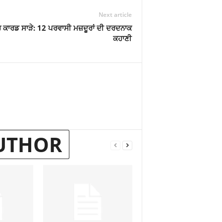
Next article
 ਕਾਰਡ ਸਾੜੇ: 12 ਪਰਵਾਸੀ ਮਜ਼ਦੂਰਾਂ ਦੀ ਦਰਦਨਾਕ
ਕਹਾਣੀ
UTHOR