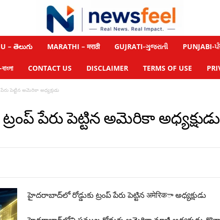
 – తెలుగు
MARATHI – मराठी
GUJRATI-ગુજરાતી
PUNJABI-ਪੰ
াংলা
CONTACT US
DISCLAIMER
TERMS OF USE
PRI
‌ పేరు పెట్టిన అమెరికా అధ్యక్షుడు
ట్రంప్‌ పేరు పెట్టిన అమెరికా అధ్యక్షుడు
హైదరాబాద్‌లో రోడ్డుకు ట్రంప్‌ పేరు పెట్టిన अमेरिकా అధ్యక్షుడు
హైదరాబాద్‌లోని ప్రముఖ రోడ్డుకు అమెరికా మాజీ అధ్యక్షుడు డొనాల్డ్ 