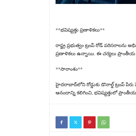
**భవిష్యత్తు ప్రణాళికలు**
రాష్ట్ర ప్రభుత్వం ట్రంప్‌ రోడ్‌ పరిసరాలన
ప్రణాళికలు ఉన్నాయి. ఈ చర్యలు ప్రాంతీయ
**సారాంశం**
హైదరాబాద్‌లోని రోడ్డుకు డొనాల్డ్ ట్రంప్‌
ఆనందాన్ని కలిగించి, భవిష్యత్తులో ప్రాంత