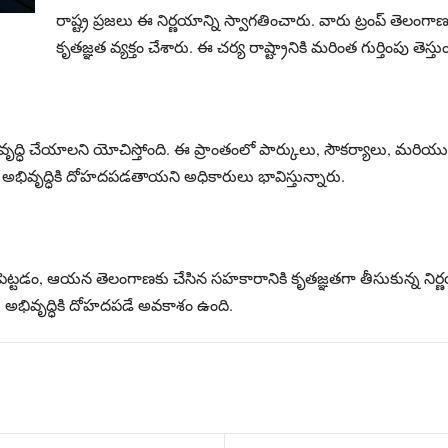
రాష్ట్ర ప్రజలు ఈ నిర్ణయాన్ని స్వాగతించారు. వారు ట్రంప్‌ తెలం
కృతజ్ఞత వ్యక్తం చేశారు. ఈ చర్య రాష్ట్రానికి మరింత గుర్తింపు త
ు అభివృద్ధి చేయాలని యోచిస్తోంది. ఈ ప్రాంతంలో పార్కులు, సౌకర్యాలు, మరి
 అభివృద్ధికి దోహదపడతాయని అధికారులు భావిస్తున్నారు.
 పేరు పెట్టడం, ఆయన తెలంగాణకు చేసిన సహకారానికి కృతజ్ఞతగా తీసుకున్న నిర
ీయ అభివృద్ధికి దోహదపడే అవకాశం ఉంది.