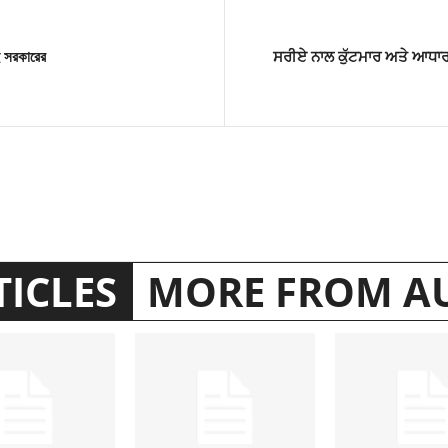
দু সরকারের
ਸਰੀਏ ਨਾਲ ਕੁੱਟਮਾਰ ਅਤੇ ਆਧਾਰ
TICLES
MORE FROM A