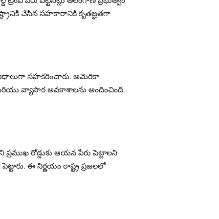
్ట్రానికి చేసిన సహకారానికి కృతజ్ఞతగా
క విధాలుగా సహకరించారు. అమెరికా
 మరియు వ్యాపార అవకాశాలను అందించింది.
ని ప్రముఖ రోడ్డుకు ఆయన పేరు పెట్టాలని
ు పెట్టారు. ఈ నిర్ణయం రాష్ట్ర ప్రజలలో