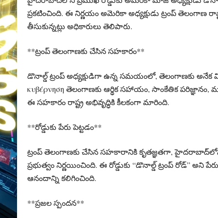
ప్రకటించింది. ఈ నిర్ణయం అమెరికా అధ్యక్షుడు ట్రంప్‌ తెలంగాణ రాష
తీసుకున్నట్లు అధికారులు తెలిపారు.
**ట్రంప్‌ తెలంగాణకు చేసిన సహకారం**
డొనాల్డ్ ట్రంప్‌ అధ్యక్షుడిగా ఉన్న సమయంలో, తెలంగాణకు అనే
κυβέρνηση తెలంగాణకు ఆర్థిక సహాయం, సాంకేతిక పరిజ్ఞానం,
ఈ సహకారం రాష్ట్ర అభివృద్ధికి కీలకంగా మారింది.
**రోడ్డుకు పేరు పెట్టడం**
ట్రంప్‌ తెలంగాణకు చేసిన సహకారానికి కృతజ్ఞతగా, హైదరాబాద్‌లో
ప్రభుత్వం నిర్ణయించింది. ఈ రోడ్డుకు “డొనాల్డ్ ట్రంప్‌ రోడ్” అని పేర
ఆనందాన్ని కలిగించింది.
**ప్రజల స్పందన**