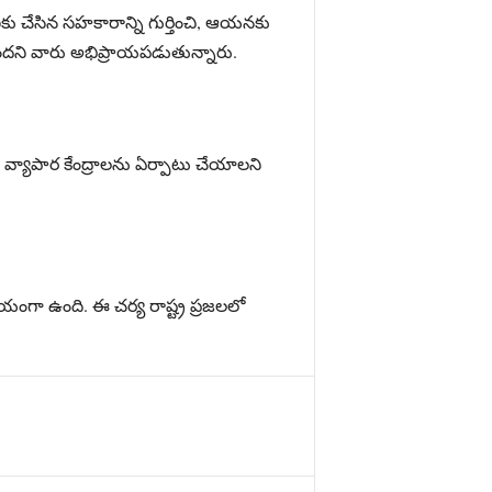
గాణకు చేసిన సహకారాన్ని గుర్తించి, ఆయనకు
ెస్తుందని వారు అభిప్రాయపడుతున్నారు.
యు వ్యాపార కేంద్రాలను ఏర్పాటు చేయాలని
్ణయంగా ఉంది. ఈ చర్య రాష్ట్ర ప్రజలలో