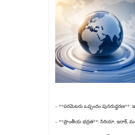
– **పరమెటరు ఒప్పందం పునరుద్ధరణ**: ఇ
– **ప్రాంతీయ భద్రత**: సిరియా, ఇరాక్, మర