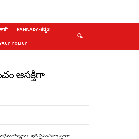
ਜਾਬੀ
KANNADA-ಕನ್ನಡ
VACY POLICY
పంచం ఆసక్తిగా
రారంభమయ్యాయి, ఇది ప్రపంచవ్యాప్తంగా