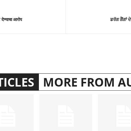
देण्याचा आरोप
ਡਰੱਗ ਗੈਂਗਾਂ 
TICLES
MORE FROM A