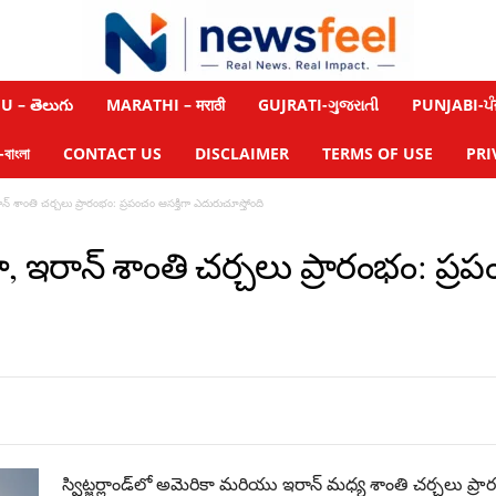
 – తెలుగు
MARATHI – मराठी
GUJRATI-ગુજરાતી
PUNJABI-ਪੰ
াংলা
CONTACT US
DISCLAIMER
TERMS OF USE
PRI
ఇరాన్ శాంతి చర్చలు ప్రారంభం: ప్రపంచం ఆసక్తిగా ఎదురుచూస్తోంది
ికా, ఇరాన్ శాంతి చర్చలు ప్రారంభం: ప్ర
స్విట్జర్లాండ్‌లో అమెరికా మరియు ఇరాన్ మధ్య శాంతి చర్చలు ప్