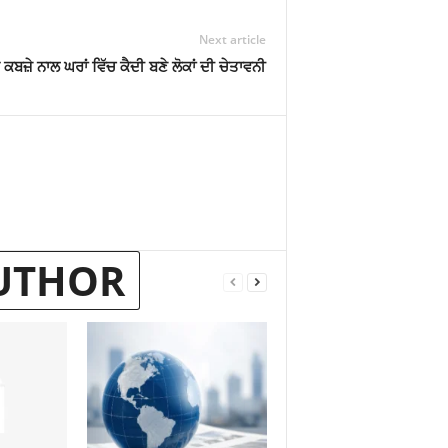
Next article
ਦੇ ਕਬਜ਼ੇ ਨਾਲ ਘਰਾਂ ਵਿੱਚ ਕੈਦੀ ਬਣੇ ਲੋਕਾਂ ਦੀ ਚੇਤਾਵਨੀ
UTHOR