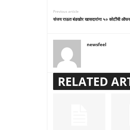
Previous article
संजय राऊत बंडखोर खासदारांना ५० कोटींची ऑफर 
newsfeel
RELATED AR