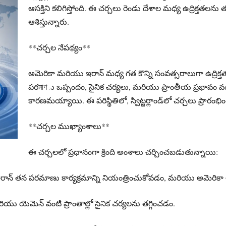
ఆసక్తిని కలిగిస్తోంది. ఈ చర్చలు రెండు దేశాల మధ్య ఉద్రిక్తతలను త
ఆశిస్తున్నారు.
**చర్చల నేపథ్యం**
అమెరికా మరియు ఇరాన్ మధ్య గత కొన్ని సంవత్సరాలుగా ఉద్రిక్త
పరমাণు ఒప్పందం, సైనిక చర్యలు, మరియు ప్రాంతీయ ప్రభావం వం
కారణమయ్యాయి. ఈ పరిస్థితిలో, స్విట్జర్లాండ్‌లో చర్చలు ప్రారం
**చర్చల ముఖ్యాంశాలు**
ఈ చర్చలలో ప్రధానంగా క్రింది అంశాలు చర్చించబడుతున్నాయి:
రాన్ తన పరమాణు కార్యక్రమాన్ని నియంత్రించుకోవడం, మరియు అమెరికా
ియు యెమెన్ వంటి ప్రాంతాల్లో సైనిక చర్యలను తగ్గించడం.