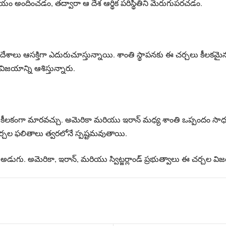
ాయం అందించడం, తద్వారా ఆ దేశ ఆర్థిక పరిస్థితిని మెరుగుపరచడం.
ేశాలు ఆసక్తిగా ఎదురుచూస్తున్నాయి. శాంతి స్థాపనకు ఈ చర్చలు కీలకమైనది
విజయాన్ని ఆశిస్తున్నారు.
ు కీలకంగా మారవచ్చు. అమెరికా మరియు ఇరాన్ మధ్య శాంతి ఒప్పందం సాధ్
ర్చల ఫలితాలు త్వరలోనే స్పష్టమవుతాయి.
అడుగు. అమెరికా, ఇరాన్, మరియు స్విట్జర్లాండ్ ప్రభుత్వాలు ఈ చర్చల విజ