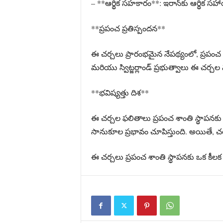
– **ఆర్థిక సహకారం**: ఇరాన్‌కు ఆర్థిక సహ
**ప్రపంచ ప్రతిస్పందన**
ఈ చర్చలు ప్రారంభమైన నేపథ్యంలో, ప్రపంచ ద
మరియు స్విట్జర్లాండ్ ప్రభుత్వాలు ఈ చర్చల 
**భవిష్యత్తు దిశ**
ఈ చర్చల ఫలితాలు ప్రపంచ శాంతి స్థాపనక
సానుకూల ప్రభావం చూపిస్తుంది. అయితే, చ
ఈ చర్చలు ప్రపంచ శాంతి స్థాపనకు ఒక కీలక 