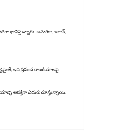
గా భావిస్తున్నారు. అమెరికా, ఇరాన్,
యమైతే, ఇది ప్రపంచ రాజకీయాలపై
యాన్ని ఆసక్తిగా ఎదురుచూస్తున్నాయి.