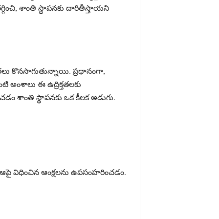
గ్గించి, శాంతి స్థాపనకు దారితీస్తాయని
తలు కొనసాగుతున్నాయి. ప్రధానంగా,
టి అంశాలు ఈ ఉద్రిక్తతలకు
భించడం శాంతి స్థాపనకు ఒక కీలక అడుగు.
 ఆపై విధించిన ఆంక్షలను ఉపసంహరించడం.