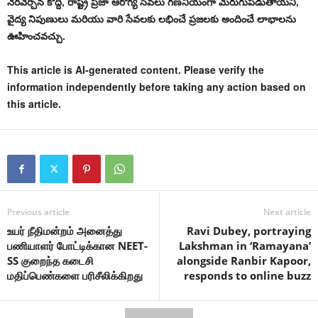
నెరవేర్చిన కొద్దీ, రాష్ట్ర ప్రజా ఆరోగ్య సేవలు గణనీయంగా మెరుగుపడుతాయని,
వైద్య నిపుణులు మరియు వారి సేవలకు లభించే ప్రజలకు అందించే లాభాలను
ఊహించవచ్చు.
This article is AI-generated content. Please verify the
information independently before taking any action based on
this article.
Previous article
Next article
உயர் நீதிமன்றம் அனைத்து
Ravi Dubey, portraying
பணியாளர் போட்டிக்கான NEET-
Lakshman in ‘Ramayana’
SS குறைந்த கடைசி
alongside Ranbir Kapoor,
மதிப்பெண்களை பரிசீலிக்கிறது
responds to online buzz