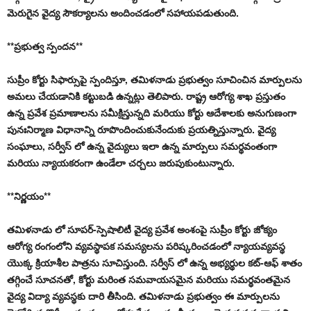
మెరుగైన వైద్య సౌకర్యాలను అందించడంలో సహాయపడుతుంది.
**ప్రభుత్వ స్పందన**
సుప్రీం కోర్టు సిఫార్సుపై స్పందిస్తూ, తమిళనాడు ప్రభుత్వం సూచించిన మార్పులను
అమలు చేయడానికి కట్టుబడి ఉన్నట్లు తెలిపారు. రాష్ట్ర ఆరోగ్య శాఖ ప్రస్తుతం
ఉన్న ప్రవేశ ప్రమాణాలను సమీక్షిస్తున్నది మరియు కోర్టు ఆదేశాలకు అనుగుణంగా
పునఃనిర్మాణ విధానాన్ని రూపొందించుకునేందుకు ప్రయత్నిస్తున్నారు. వైద్య
సంఘాలు, సర్వీస్ లో ఉన్న వైద్యులు ఇలా ఉన్న మార్పులు సమర్థవంతంగా
మరియు న్యాయకరంగా ఉండేలా చర్చలు జరుపుకుంటున్నారు.
**నిర్ణయం**
తమిళనాడు లో సూపర్-స్పెషాలిటీ వైద్య ప్రవేశ అంశంపై సుప్రీం కోర్టు జోక్యం
ఆరోగ్య రంగంలోని వ్యవస్థాపక సమస్యలను పరిష్కరించడంలో న్యాయవ్యవస్థ
యొక్క క్రియాశీల పాత్రను సూచిస్తుంది. సర్వీస్ లో ఉన్న అభ్యర్థుల కట్-ఆఫ్ శాతం
తగ్గించే సూచనతో, కోర్టు మరింత సమవాయసమైన మరియు సమర్థవంతమైన
వైద్య విద్యా వ్యవస్థకు దారి తీసింది. తమిళనాడు ప్రభుత్వం ఈ మార్పులను