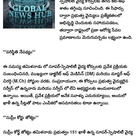
స్పెషాలిటీ వైద్య కోర్సులకు తగిన కట్-ఆఫ్
శాతం తగ్గింపు సూచించింది. ఈ సిఫార్సు
ద్వారా ప్రభుత్వ వైద్యులు ప్రత్యేకతలలో
అభివృద్ధి చెందుటకు సహాయపడటం,
తద్వారా రాష్ట్రంలో ప్రజా ఆరోగ్య సేవల
ప్రమాణాలను మెరుగుపర్చడం లక్ష్యంగా ఉంది.
**పరిస్థితి నేపథ్యం**
ఈ సమస్య తమిళనాడు లో సూపర్-స్పెషాలిటీ వైద్య కోర్సులకు ప్రవేశ ప్రక్రియకు
సంబంధించినది, ముఖ్యంగా డాక్టరేట్ ఆఫ్ మెడిసిన్ (DM) మరియు మాస్టర్ ఆఫ్
చిరర్గి (M.Ch) పోస్టుల వరకు. సంప్రదాయంగా, ఈ కోర్సులు ప్రభుత్వ వైద్యులైన
సర్వీస్ లో ఉన్నవారు మరియు సర్వీస్ లో లేని అభ్యర్థులకు అందుబాటులో
ఉన్నాయి. అయితే, ప్రవేశ ప్రక్రియలో అనేక సవాళ్ళు ఎదురయ్యాయి, అందులో
ఖాళీ ఉన్న సీట్లతో పాటు ఎంపికలో అసమానతలు కూడా ఉన్నాయి.
**సుప్రీం కోర్టు జోక్యం**
సుప్రీం కోర్ట్ జోక్యం తమిళనాడు ప్రభుత్వం 151 ఖాళీ ఉన్న సూపర్-స్పెషాలిటీ వైద్య