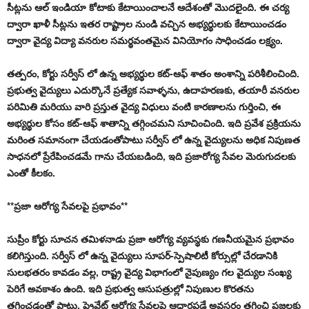
సీట్లను ఆల్ ఇండియా కోటాకు కేటాయించాలనే ఆదేశంతో మొదలైంది. ఈ చర్య
ద్వారా ఖాళీ సీట్లను ఇతర రాష్ట్రాల నుండి వచ్చిన అభ్యర్థులకు కేటాయించడం
ద్వారా వైద్య విద్యా వనరుల సమర్థవంతమైన వినియోగం సాధించడం లక్ష్యం.
తత్పరం, కోర్టు సర్వీస్ లో ఉన్న అభ్యర్థుల కట్-ఆఫ్ శాతం అంశాన్ని పరిశీలించింది.
ప్రభుత్వ వైద్యులు ఎదుర్కొనే ప్రత్యేక సవాళ్ళను, ఉదాహరణకు, తయారీ వనరుల
పరిమితి మరియు వారి ప్రస్తుత వైద్య విధులు వంటి కారణాలను గుర్తించి, ఈ
అభ్యర్థుల కోసం కట్-ఆఫ్ శాతాన్ని తగ్గించమని సూచించింది. ఇది ప్రవేశ ప్రక్రియను
మరింత సమానంగా చేయడంతోపాటు సర్వీస్ లో ఉన్న వైద్యులను అధిక నిపుణత
సాధనలో ప్రేరేపించడమే గాను చేయబడింది, ఇది ప్రజారోగ్య సేవల మెరుగుదలకు
ఎంతో కీలకం.
**ప్రజా ఆరోగ్య సేవలపై ప్రభావం**
సుప్రీం కోర్టు సూచన తమిళనాడు ప్రజా ఆరోగ్య వ్యవస్థకు గణనీయమైన ప్రభావం
కలిగిస్తుంది. సర్వీస్ లో ఉన్న వైద్యులు సూపర్-స్పెషాలిటీ కోర్సుల్లో చేరడానికి
సులభతరం కావడం వల్ల, రాష్ట్ర వైద్య విభాగంలో నైపుణ్యం గల వైద్యుల సంఖ్య
పెరిగే అవకాశం ఉంది. ఇది ప్రభుత్వ ఆసుపత్రుల్లో నిపుణుల కొరతను
తగ్గించడంతో పాటు, ప్రైవేట్ ఆరోగ్య సేవలపై ఆధారపడే అవసరం తగ్గించి ప్రజలకు