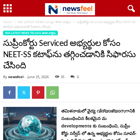
Home
RSS LATEST NEWS telugu తాజా వార్తలు
సుప్రీంకోర్టు Serviced అభ్యర్థుల కోసం NEET-SS
కటాఫ్‌ను తగ్గించడానికి సిఫారసు చేసింది
RSS LATEST NEWS TELUGU తాజా వార్తలు
సుప్రీంకోర్టు Serviced అభ్యర్థుల కోసం
NEET-SS కటాఫ్‌ను తగ్గించడానికి సిఫారసు
చేసింది
By
newsfeel
-
June 25, 2026
35
0
తమిళనాడులో వైద్య വിദ്യാഭ്യാസానికి
సంబంధించిన కీలకమైన మ
developments కు సంబంధించి, సుప్రీం
కోర్టు సర్వీస్ లో ఉన్న అభ్యర్ధుల కోసం సూపర్-