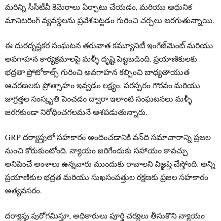
మరిన్ని సీసీటీవీ కెమెరాలు ఏర్పాటు చేయడం, మరియు ఆధునిక
మానిటరింగ్ వ్యవస్థలను ప్రవేశపెట్టడం గురించి చర్చలు జరగుతున్నాయి.
ఈ దురదృష్టకర సంఘటన తరువాత కమ్యూనిటీ ఇంగేజ్‌మెంట్ మరియు
అవగాహన కార్యక్రమాలపై మళ్ళీ దృష్టి పెట్టబడింది. ప్రయాణికులకు
భద్రతా ప్రోటోకాల్స్ గురించి అవగాహన కల్పించి బాధ్యతాయుత
ఆచరణలకు ప్రోత్సాహం ఇవ్వడం లక్ష్యం. పరస్పరం గౌరవం మరియు
జాగ్రత్తల సంస్కృతి పెంచడం ద్వారా ఇలాంటి సంఘటనలు మళ్ళీ
జరగకుండా నిరోధించగలమనే ఆశపడుతున్నారు.
GRP దర్యాప్తులో సహకారం అందించడానికి వన్‌ది సమాచారాన్ని ప్రజల
నుంచి కోరుకుంటోంది. న్యాయం జరిగేందుకు సహాయం కావచ్చు
అనిపించే అంశాలు ఉన్నవారు ముందుకు రావాలని విజ్ఞప్తి చేస్తోంది. అన్ని
ప్రయాణికుల భద్రత మరియు సుఖసంపత్తుల రక్షణకు ప్రజల సహకారం
అత్యవసరం.
దర్యాప్తు పురోగమిస్తూ, అధికారులు పూర్తి చర్యలు తీసుకొని న్యాయం