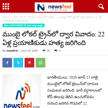
Home
RSS LATEST NEWS telugu తాజా వార్తలు
ముంబై లోకల్ ట్రైన్‌లో ద్వార వివాదం: 22 ఏళ్ల
ప్రయాణికుడు హత్య జరిగింది
RSS LATEST NEWS TELUGU తాజా వార్తలు
ముంబై లోకల్ ట్రైన్‌లో ద్వార వివాదం: 22
ఏళ్ల ప్రయాణికుడు హత్య జరిగింది
By
newsfeel
-
June 25, 2026
28
0
భారతీయులు: 2026 జూన్ 23 రాత్రి
ముంబైలో లోకల్ ట్రెయిన్‌లో దారుణ
సంఘటన జరిగింది. భారీ వర్షాకాలంలో
కోచ్ తలుపు తెరిచి ఉంచుకోవడం
గురించి జరిగిన గొడవలో 22