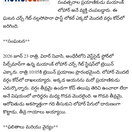
సంవత్సరాల ప్రయాణికుడు మయాంక్
లోహార్ అనే వ్యక్తి చంపబడ్డారు. ఈ
ఘటన చర్చ్ గేట్-నల్లసోపారా ఫాస్ట్ లోకల్ ఎక్కడో మొదటి వర్గం కోచ్‌లో
జరిగింది.
**సంఘటన**
2026 జూన్ 23 రాత్రి, విరార్ నివాసి, అంధేరీలోని వెస్ట్‌సైడ్ స్టోర్‌లో
సేల్స్‌మాన్‌గా ఉన్న మయాంక్ లోహార్ చర్చ్ గేట్ స్టేషన్‌లో ట్రెయిన్
ఎక్కారు. రాత్రి 10:05కి ట్రెయిన్ ప్రయాణం ప్రారంభమైంది, లోహార్ మొదటి
వర్గం కోచ్‌లో దాఖలయ్యారు. అక్కడ ఆయనను మరో ప్రయాణికుడు
ఎదుర్కొన్నారు. వర్షం తీవ్రమై ఉండగా కోచ్ తలుపు తెరిచి ఉంచాలా లేదా
అనే విషయంలో వారిద్దరం మధ్య గొడవ మొదలైంది. ఆ గొడవ తీవ్రమై,
ఆరోపితుడు అకస్మాత్తుగా గది తీసుకుని లోహార్ పేగులో దారుణంగా
కొట్టాడు, తీవ్ర గాయాలు అయ్యాయి.
**ఫలితాలు మరియు వైద్యం**