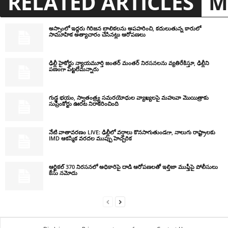
RELATED ARTICLES
M
అస్సాంలో ఇద్దరు గిరిజన బాలికలను అపహరించి, కదులుతున్న కారులో
సామూహిక అత్యాచారం చేసినట్లు ఆరోపణలు
ఢిల్లీ హైకోర్టు న్యాయమూర్తి జంతర్ మంతర్ నిరసనలను వ్యతిరేకిస్తూ, ఢిల్లీని
పణంగా పెట్టలేమన్నారు
గుడ్ల భయం, స్వాతంత్ర్య సమరయోధుల వ్యాఖ్యలపై మహువా మొయిత్రాకు
సుప్రీంకోర్టు ఊరట నిరాకరించింది
నేటి వాతావరణం LIVE: ఢిల్లీలో వర్షాలు కొనసాగుతుండగా, నాలుగు రాష్ట్రాలకు
IMD ఆకస్మిక వరదల ముప్పు హెచ్చరిక
ఆర్టికల్ 370 నిరసనలో అధికారిపై దాడి ఆరోపణలతో ఇల్తిజా ముఫ్తీపై పోలీసులు
కేసు నమోదు