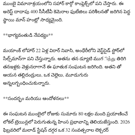
ముంబై విమానాశ్రయంలోని సహార్ కార్గో కాంప్లెక్స్‌లో పని చేస్తారు. ఈ
అరెస్ట్ దాదాపు 400 సీసీటీవీ కెమెరాల ఫుటేజిలు పరిశీలనతో జరిగిన పెద్ద
స్థాయి మాన్ హంట్లో సాధ్యమైంది.
**భాగ్యవంతుడి నేపథ్యం**
మయాంక్ లోహార్ 22 ఏళ్ల విరార్ నివాసి, అంధేరీలోని వెస్ట్‌సైడ్ స్టోర్‌లో
సేల్స్‌మాన్‌గా పని చేస్తున్నారు. అతను తన డ్యూటి ముగித்து తిరిగి
తనఇళ్లకు వెళ్లునరాగానే ఈ ఘాతుక సంఘటన జరిగింది. అతని తో
ఆయన తల్లిదండ్రులు, ఒక చెల్లెలు, మూడుగురు
అన్నలగ్బంధించుకున్నారు.
**సందర్భం మరియు ఆందోళనలు**
ఈ సంఘటన ముంబైలో రోజుకు సుమారు 80 లక్షల మంది ప్రయాణించే
లోకల్ ట్రెయిన్లలో పెరుగుతున్న హింస ప్రభావాన్ని తెలియజేస్తుంది. 2026
ఫిబ్రవరిలో మలాడ్ స్టేషన్ దగ్గర ఒక 32 సంవత్సరాల లెక్చరర్