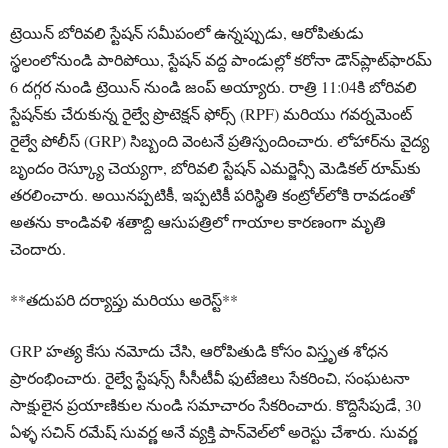
ట్రెయిన్ బోరివలి స్టేషన్ సమీపంలో ఉన్నప్పుడు, ఆరోపితుడు
స్థలంలోనుండి పారిపోయి, స్టేషన్ వద్ద పాండుల్లో కరోనా డౌన్‌ప్లాట్‌ఫారమ్
6 దగ్గర నుండి ట్రెయిన్ నుండి జంప్ అయ్యారు. రాత్రి 11:04కి బోరివలి
స్టేషన్‌కు చేరుకున్న రైల్వే ప్రొటెక్షన్ ఫోర్స్ (RPF) మరియు గవర్నమెంట్
రైల్వే పోలీస్ (GRP) సిబ్బంది వెంటనే ప్రతిస్పందించారు. లోహార్‌ను వైద్య
బృందం రెస్క్యూ చెయ్యగా, బోరివలి స్టేషన్ ఎమర్జెన్సీ మెడికల్ రూమ్‌కు
తరలించారు. అయినప్పటికీ, ఇప్పటికీ పరిస్థితి కంట్రోల్‌లోకి రావడంతో
అతను కాండివళి శతాబ్ది ఆసుపత్రిలో గాయాల కారణంగా మృతి
చెందారు.
**తదుపరి దర్యాప్తు మరియు అరెస్ట్**
GRP హత్య కేసు నమోదు చేసి, ఆరోపితుడి కోసం విస్తృత శోధన
ప్రారంభించారు. రైల్వే స్టేషన్స్ సీసీటీవీ ఫుటేజిలు సేకరించి, సంఘటనా
సాక్షులైన ప్రయాణికుల నుండి సమాచారం సేకరించారు. కొద్దిసేపుడే, 30
ఏళ్ళ సచిన్ రమేష్ సువర్ణ అనే వ్యక్తి పాన్‌వెల్‌లో అరెస్టు చేశారు. సువర్ణ