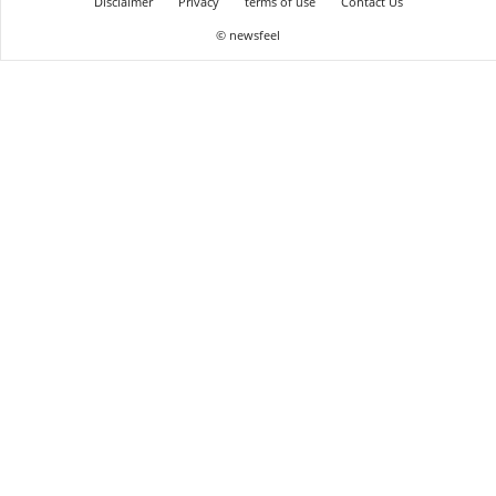
Disclaimer
Privacy
terms of use
Contact Us
© newsfeel