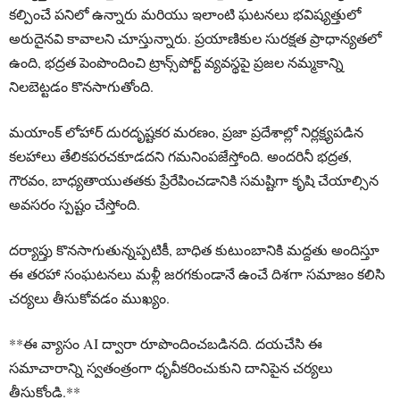
కల్పించే పనిలో ఉన్నారు మరియు ఇలాంటి ఘటనలు భవిష్యత్తులో
అరుదైనవి కావాలని చూస్తున్నారు. ప్రయాణికుల సురక్షత ప్రాధాన్యతలో
ఉంది, భద్రత పెంపొందించి ట్రాన్స్‌పోర్ట్ వ్యవస్థపై ప్రజల నమ్మకాన్ని
నిలబెట్టడం కొనసాగుతోంది.
మయాంక్ లోహార్ దురదృష్టకర మరణం, ప్రజా ప్రదేశాల్లో నిర్లక్ష్యపడిన
కలహాలు తేలికపరచకూడదని గమనింపజేస్తోంది. అందరినీ భద్రత,
గౌరవం, బాధ్యతాయుతతకు ప్రేరేపించడానికి సమష్టిగా కృషి చేయాల్సిన
అవసరం స్పష్టం చేస్తోంది.
దర్యాప్తు కొనసాగుతున్నప్పటికీ, బాధిత కుటుంబానికి మద్దతు అందిస్తూ
ఈ తరహా సంఘటనలు మళ్లీ జరగకుండానే ఉంచే దిశగా సమాజం కలిసి
చర్యలు తీసుకోవడం ముఖ్యం.
**ఈ వ్యాసం AI ద్వారా రూపొందించబడినది. దయచేసి ఈ
సమాచారాన్ని స్వతంత్రంగా ధృవీకరించుకుని దానిపైన చర్యలు
తీసుకోండి.**