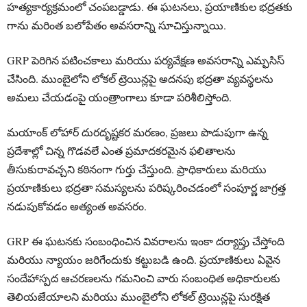
హత్యకార్యక్రమంలో చంపబడ్డాడు. ఈ ఘటనలు, ప్రయాణికుల భద్రతకు
గాను మరింత బలోపేతం అవసరాన్ని సూచిస్తున్నాయి.
GRP పెరిగిన పటించకాలు మరియు పర్యవేక్షణ అవసరాన్ని ఎమ్ఫసిస్
చేసింది. ముంబైలోని లోకల్ ట్రెయిన్లపై అదనపు భద్రతా వ్యవస్థలను
అమలు చేయడంపై యంత్రాంగాలు కూడా పరిశీలిస్తోంది.
మయాంక్ లోహార్ దురదృష్టకర మరణం, ప్రజలు పొడుపుగా ఉన్న
ప్రదేశాల్లో చిన్న గొడవలే ఎంత ప్రమాదకరమైన ఫలితాలను
తీసుకురావచ్చని కఠినంగా గుర్తు చేస్తుంది. ప్రాధికారులు మరియు
ప్రయాణికులు భద్రతా సమస్యలను పరిష్కరించడంలో సంపూర్ణ జాగ్రత్త
నడుపుకోవడం అత్యంత అవసరం.
GRP ఈ ఘటనకు సంబంధించిన వివరాలను ఇంకా దర్యాప్తు చేస్తోంది
మరియు న్యాయం జరిగేందుకు కట్టుబడి ఉంది. ప్రయాణికులు ఏవైన
సందేహాస్పద ఆచరణలను గమనించి వారు సంబంధిత అధికారులకు
తెలియజేయాలని మరియు ముంబైలోని లోకల్ ట్రెయిన్లపై సురక్షిత