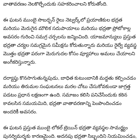
వాతావరణం నెలకొల్పేందుకు సహకరించాలని కోరుతోంది.
ఈ ఘటన ముంబై సొబర్బన్ రైలు నెట్వర్క్‌లో ప్రయాణికుల భద్రత
మరియు మెరుగైన మౌలిక సదుపాయాలు మరియు భద్రతా ప్రోటోకాల్ల
అవసరం గురించి సమగ్ర చర్చలను జన్మించింది. యాజమాన్యులు ప్రస్తుత
భద్రతా చర్యల సమగ్రమైన సమీక్షను కోరుతున్నారు మరియు రైల్వే వ్యవస్థ
మొత్తం భద్రతా పరంగా మెరుగుదల కోసం వ్యూహాలు అమలు చేయాలని
అంగీకరిస్తున్నారు.
దర్యాప్తు కొనసాగుతున్నపుడు, బాధిత కుటుంబానికి మద్దతు కల్పించడం
మరియు తిరుమల సంఘటనలు మరల చోటు చేసుకోవకుండా జాగ్రత్త
పడటం ప్రధాన లక్షణంగా ఉంది. సమాజం కలిసి పనిచేసేందుకు కఠిన
కావలసిన సమయమిది, భద్రతా వాతావరణాన్ని పెంపొందించడం
అందరికీ అవసరం.
ఈ ఘటన ప్రస్తుత ముంబై లోకల్ ట్రెయిన్ భద్రతా వ్యవస్థల సామర్థ్యం
పునర్విమర్శకు కారణమైంది. అదనపు భద్రతా సిబ్బందిని నియమించడం,