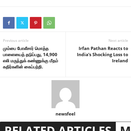
Previous article
Next article
மும்பை போலீசார் மொத்த
Irfan Pathan Reacts to
பாளையைத் தடுப்பது, 14,900
India’s Shocking Loss to
எலி மருந்துக் கண்ணுக்கு மீதம்
Ireland
கதிர்களின் கைப்பற்றி.
newsfeel
RELATED ARTICLES
M