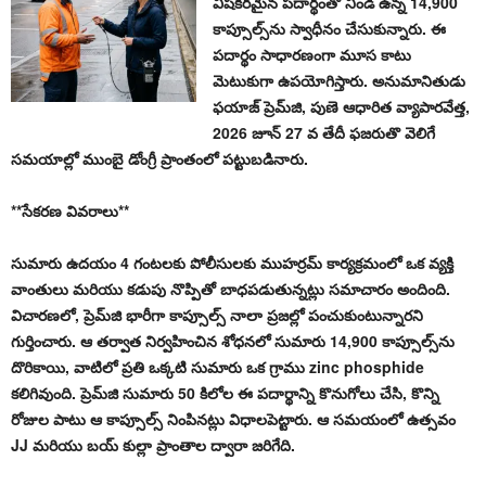
విషకరమైన పదార్థంతో నిండి ఉన్న 14,900
కాప్సూల్స్‌ను స్వాధీనం చేసుకున్నారు. ఈ
పదార్థం సాధారణంగా మూస కాటు
మెటుకుగా ఉపయోగిస్తారు. అనుమానితుడు
ఫయాజ్ ప్రెమ్‌జి, పుణె ఆధారిత వ్యాపారవేత్త,
2026 జూన్ 27 వ తేదీ ఫజరుతొ వెలిగే
సమయాల్లో ముంబై డోంగ్రీ ప్రాంతంలో పట్టుబడినారు.
**సేకరణ వివరాలు**
సుమారు ఉదయం 4 గంటలకు పోలీసులకు ముహర్రమ్ కార్యక్రమంలో ఒక వ్యక్తి
వాంతులు మరియు కడుపు నొప్పితో బాధపడుతున్నట్లు సమాచారం అందింది.
విచారణలో, ప్రెమ్‌జి భారీగా కాప్సూల్స్‌ నాలా ప్రజల్లో పంచుకుంటున్నారని
గుర్తించారు. ఆ తర్వాత నిర్వహించిన శోధనలో సుమారు 14,900 కాప్సూల్స్‌ను
దొరికాయి, వాటిలో ప్రతి ఒక్కటి సుమారు ఒక గ్రాము zinc phosphide
కలిగివుంది. ప్రెమ్‌జి సుమారు 50 కిలోల ఈ పదార్థాన్ని కొనుగోలు చేసి, కొన్ని
రోజుల పాటు ఆ కాప్సూల్స్ నింపినట్లు విధాలపెట్టారు. ఆ సమయంలో ఉత్సవం
JJ మరియు బయ్ కుల్లా ప్రాంతాల ద్వారా జరిగేది.