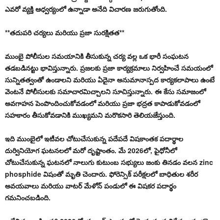
ఎవరో వ్యక్తి ఆధ్వర్యంలో ఉన్నాడా అనేది విచారణ జరుగుతోంది.
**తదుపరి చర్యలు మరియు ప్రజా సురక్షితత**
ముంబై పోలీసుల సమయానికి తీసుకున్న చర్య వల్ల ఒక భారీ సంఘటన
తడబడినట్టు భావిస్తున్నారు. ప్రజలకు ప్రజా కార్యక్రమాలు నిర్వహించే సమయంలో
సున్నితత్వంతో ఉండాలని మరియు ఏదైనా అనుమానాస్పద కార్యకలాపాలు ఉంటే
వెంటనే పోలీసులకు సమాచారమిచ్చాలని సూచిస్తున్నారు. ఈ కేసు సమాజంలో
అవగాహన పెంపొందించుకోవడంలో మరియు ప్రజా భద్రత కాపాడుకోవడంలో
సహకారం తీసుకోవడానికి ముఖ్యమని మరొకసారి తెలియజేస్తుంది.
ఇది ముంబైలో ఇటీవల చోటుచేసుకున్న పదేపదే విషకాంతక పదార్థాల
దుర్వినియోగ ఘటనలలో మరో దృష్టాంతం. మే 2026లో, పైధోనీలో
చోటుచేసుకున్న ఘటనలో నాలుగు కుటుంబ సభ్యులు జంకు తినడం వలన zinc
phosphide విషంతో మృతి చెందారు. ఫోరెన్సిక్ పరీక్షలలో బాధితుల శరీర
అవయవాలు మరియు వాటర్ మేళోన్ పండులో ఈ విషకర పదార్థం
గమనించబడింది.