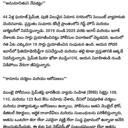
**అనుమానితుని నేపథ్యం**
44 ఏళ్ల ఫయాజ్ ప్రెమ్‌జి, పుణె విలువైన విమాన నగరంలోని పెయింట్ వ్యాపారంకు
చెందినవాడు. ప్రస్తుతం సుమారు డోంగ్రీ ప్రాంతంలోని గెస్ట్ హౌస్ మరియు
డార్మిటరీలో నివసిస్తున్నాడు. 2019 నుండి 2025 వరకు ఇరాన్ మరియు ఇరాక్
దేశాలకు పలు సార్లు ప్రయాణించినట్లు పోలీసుల విచారణలో వెల్లడవది, ఇందులో
గత ఏట ఎక్కువగా 19 సార్లు ప్రయాణించిన సంఘటన ఉంది. ఆయన సోదరి
ఇరాన్‌లో ఫిజియోథెరపిస్ట్‌గా పనిచేస్తుంది మరియు తల్లి కూడా ప్రస్తుతానికి అక్కడే
నివసిస్తున్నారు. ప్రెమ్‌జి షియా ఖోజా ముస్లిం이며, ఆయన వివాహితుడి నుండి
విడిపోయి వేరుగా జీవిస్తున్నారు.
**కానూను చర్యలు మరియు ఆరోపణలు**
ముంబై పోలీసులు ప్రెమ్‌జిపై భారతీయ న్యాయ సంహిత (BNS) సెక్షన్లు 109,
110, మరియు 123 కింద కేసు నమోదు చేశారు, దీనిలో విషపూరిత చర్యలు
మరియు హత్యాయత్నం ఆరోపణలు ఉన్నాయి. పోలీసులు అతని మొబైల్ ఫోన్,
డిజిటల్ రికార్డులు, ఆర్థిక లావాదేవీలు మరియు సంబంధులను పరిశీలిస్తున్నారు,
అతను ఒంటరిగా కదా లేదా ఎవరైనా వ్యక్తి లేదా సంస్థ ప్రభావంలో ఉన్నాడా అనేది
తెలుసుకునేందుకు. ఈ కుట్ర పెద్ద నెట్‌వర్క్‌తో సంబంధముందా లేదా అతను