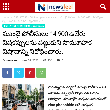
Home
RSS LATEST NEWS telugu తాజా వార్తలు
ముంబై పోలీసులు 14,900 ఉలేరు విషకప్పులను
పట్టుకుని సామూహిక విషాదాన్ని నిరోధించారు.
RSS LATEST NEWS TELUGU తాజా వార్తలు
ముంబై పోలీసులు 14,900 ఉలేరు
విషకప్పులను పట్టుకుని సామూహిక
విషాదాన్ని నిరోధించారు.
By
newsfeel
-
June 28, 2026
234
0
గురుత్వమైన చర్యలో, ముంబై పోలీసులు ఒక
అవకాశం ఉన్న భారీ విషకాంతక కుట్రను
అరికట్టారు. ముహర్రమ్ ఉత్సవం సమయంలో
zinc phosphide అనే అత్యంత