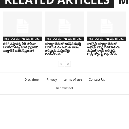
RSS LATEST NEWS telugu తాజా వార్తలు
RSS LATEST NEWS telugu తాజా వార్తలు
RSS LATEST NEWS telugu తాజా వార్తలు
తిరిగి వస్తానన్న షేక్ హసీనా:
భూకబ్జా కేసులో అభిషేక్ బెనర్జీ
సాల్బోనీ భూకబ్జా కేసులో
పరారీలో ఉన్న మాజీ ప్రధానిని
సహాయకుడు సుమిత్ రాయ్
అభిషేక్ బెనర్జీ సహాయకుడు
బంగ్లాదేశ్ అంగీకరిస్తుందా?
అరెస్టును సుప్రీంకోర్టు
సుమిత్ రాయ్ అరెస్టుపై
నిలిపివేసింది
సుప్రీంకోర్టు స్టే విధించింది
Disclaimer
Privacy
terms of use
Contact Us
© newsfeel