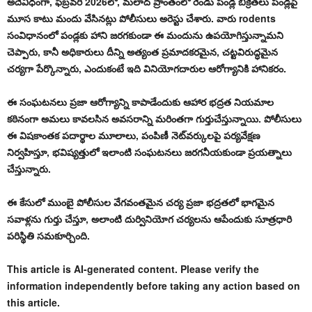
అదేవిధంగా, ఫిబ్రవరి 2026లో, మలాద్ ప్రాంతంలో రెండు పండ్ల బిక్రేతలు పండ్లపై
మూస కాటు మందు వేసినట్లు పోలీసులు అరెస్టు చేశారు. వారు rodents
సంవిధానంలో పండ్లకు హాని జరగకుండా ఈ మందును ఉపయోగిస్తున్నామని
చెప్పారు, కానీ అధికారులు దీన్ని అత్యంత ప్రమాదకరమైన, చట్టవిరుద్ధమైన
చర్యగా పేర్కొన్నారు, ఎందుకంటే ఇది వినియోగదారుల ఆరోగ్యానికి హానికరం.
ఈ సంఘటనలు ప్రజా ఆరోగ్యాన్ని కాపాడేందుకు ఆహార భద్రత నియమాల
కఠినంగా అమలు కావలసిన అవసరాన్ని మరింతగా గుర్తుచేస్తున్నాయి. పోలీసులు
ఈ విషకాంతక పదార్థాల మూలాలు, పంపిణీ నెట్‌వర్కులపై పర్యవేక్షణ
నిర్వహిస్తూ, భవిష్యత్తులో ఇలాంటి సంఘటనలు జరగనీయకుండా ప్రయత్నాలు
చేస్తున్నారు.
ఈ కేసులో ముంబై పోలీసుల వేగవంతమైన చర్య ప్రజా భద్రతలో భాగమైన
సవాళ్లను గుర్తు చేస్తూ, అలాంటి దుర్వినియోగ చర్యలను ఆపేందుకు సూత్రధారి
పరిస్థితి సమకూర్చింది.
This article is AI-generated content. Please verify the
information independently before taking any action based on
this article.