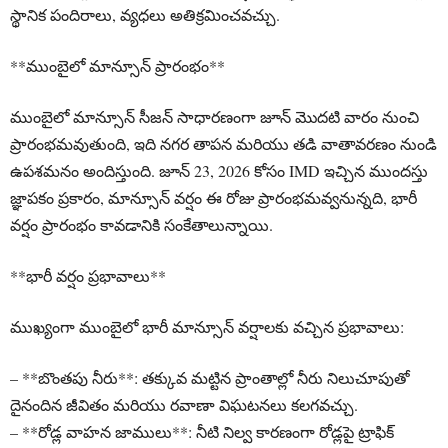
స్థానిక పందిరాలు, వ్యధలు అతిక్రమించవచ్చు.
**ముంబైలో మాన్సూన్ ప్రారంభం**
ముంబైలో మాన్సూన్ సీజన్ సాధారణంగా జూన్ మొదటి వారం నుంచి
ప్రారంభమవుతుంది, ఇది నగర తాపన మరియు తడి వాతావరణం నుండి
ఉపశమనం అందిస్తుంది. జూన్ 23, 2026 కోసం IMD ఇచ్చిన ముందస్తు
జ్ఞాపకం ప్రకారం, మాన్సూన్ వర్షం ఈ రోజు ప్రారంభమవ్వనున్నది, భారీ
వర్షం ప్రారంభం కావడానికి సంకేతాలున్నాయి.
**భారీ వర్షం ప్రభావాలు**
ముఖ్యంగా ముంబైలో భారీ మాన్సూన్ వర్షాలకు వచ్చిన ప్రభావాలు:
– **బొంతపు నీరు**: తక్కువ మట్టిన ప్రాంతాల్లో నీరు నిలుచూపుతో
దైనందిన జీవితం మరియు రవాణా విఘటనలు కలగవచ్చు.
– **రోడ్ల వాహన జాములు**: నీటి నిల్వ కారణంగా రోడ్లపై ట్రాఫిక్