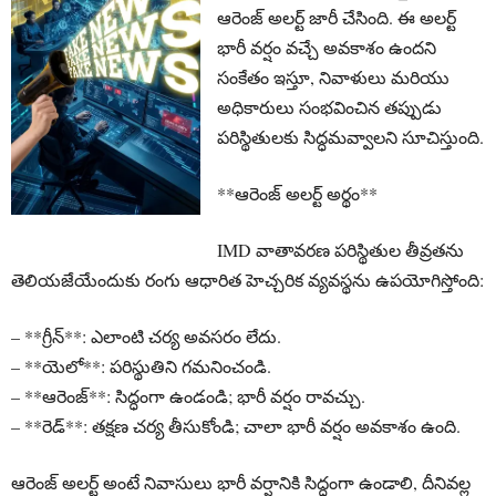
ఆరెంజ్ అలర్ట్ జారీ చేసింది. ఈ అలర్ట్
భారీ వర్షం వచ్చే అవకాశం ఉందని
సంకేతం ఇస్తూ, నివాళులు మరియు
అధికారులు సంభవించిన తప్పుడు
పరిస్థితులకు సిద్ధమవ్వాలని సూచిస్తుంది.
**ఆరెంజ్ అలర్ట్ అర్థం**
IMD వాతావరణ పరిస్థితుల తీవ్రతను
తెలియజేయేందుకు రంగు ఆధారిత హెచ్చరిక వ్యవస్థను ఉపయోగిస్తోంది:
– **గ్రీన్**: ఎలాంటి చర్య అవసరం లేదు.
– **యెలో**: పరిస్థుతిని గమనించండి.
– **ఆరెంజ్**: సిద్ధంగా ఉండండి; భారీ వర్షం రావచ్చు.
– **రెడ్**: తక్షణ చర్య తీసుకోండి; చాలా భారీ వర్షం అవకాశం ఉంది.
ఆరెంజ్ అలర్ట్ అంటే నివాసులు భారీ వర్షానికి సిద్ధంగా ఉండాలి, దీనివల్ల