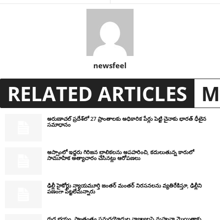
newsfeel
RELATED ARTICLES
M
అరుణాచల్ ప్రదేశ్‌లో 27 ప్రాంతాలకు అధికారిక పేర్లు పెట్టి చైనాకు భారత్ ధీటైన
సమాధానం
అస్సాంలో ఇద్దరు గిరిజన బాలికలను అపహరించి, కదులుతున్న కారులో
సామూహిక అత్యాచారం చేసినట్లు ఆరోపణలు
ఢిల్లీ హైకోర్టు న్యాయమూర్తి జంతర్ మంతర్ నిరసనలను వ్యతిరేకిస్తూ, ఢిల్లీని
పణంగా పెట్టలేమన్నారు
గుడ్ల భయం, స్వాతంత్ర్య సమరయోధుల వ్యాఖ్యలపై మహువా మొయిత్రాకు