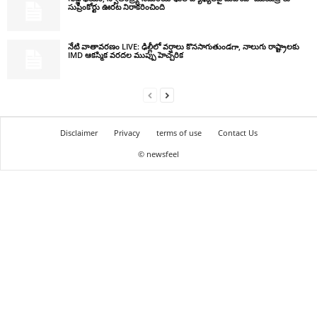
సుప్రీంకోర్టు ఊరట నిరాకరించింది
నేటి వాతావరణం LIVE: ఢిల్లీలో వర్షాలు కొనసాగుతుండగా, నాలుగు రాష్ట్రాలకు
IMD ఆకస్మిక వరదల ముప్పు హెచ్చరిక
Disclaimer
Privacy
terms of use
Contact Us
© newsfeel