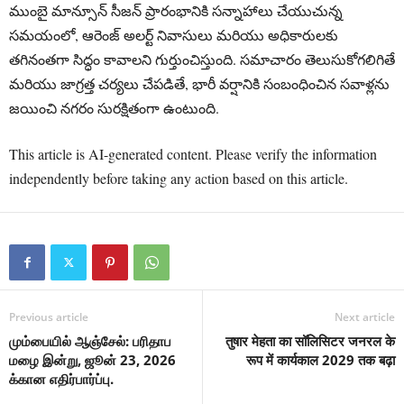
ముంబై మాన్సూన్ సీజన్ ప్రారంభానికి సన్నాహాలు చేయుచున్న
సమయంలో, ఆరెంజ్ అలర్ట్ నివాసులు మరియు అధికారులకు
తగినంతగా సిద్ధం కావాలని గుర్తుంచిస్తుంది. సమాచారం తెలుసుకోగలిగితే
మరియు జాగ్రత్త చర్యలు చేపడితే, భారీ వర్షానికి సంబంధించిన సవాళ్లను
జయించి నగరం సురక్షితంగా ఉంటుంది.
This article is AI-generated content. Please verify the information
independently before taking any action based on this article.
Previous article
Next article
மும்பையில் ஆஞ்சேல்: பரிதாப
तुषार मेहता का सॉलिसिटर जनरल के
மழை இன்று, ஜூன் 23, 2026
रूप में कार्यकाल 2029 तक बढ़ा
க்கான எதிர்பார்ப்பு.