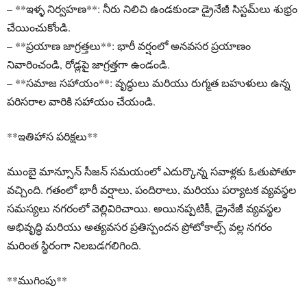
– **ఇళ్ళ నిర్వహణ**: నీరు నిలిచి ఉండకుండా డ్రైనేజీ సిస్టమ్‌లు శుభ్రం
చేయించుకోండి.
– **ప్రయాణ జాగ్రత్తలు**: భారీ వర్షంలో అనవసర ప్రయాణం
నివారించండి, రోడ్లపై జాగ్రత్తగా ఉండండి.
– **సమాజ సహాయం**: వృద్ధులు మరియు రుగ్మత బహుళులు ఉన్న
పరిసరాల వారికి సహాయం చేయండి.
**ఇతిహాస పరిక్షలు**
ముంబై మాన్సూన్ సీజన్ సమయంలో ఎదుర్కొన్న సవాళ్లకు ఓతుపోతూ
వచ్చింది. గతంలో భారీ వర్షాలు, పందిరాలు, మరియు పర్యాటక వ్యవస్థల
సమస్యలు నగరంలో వెల్లివిరిచాయి. అయినప్పటికీ, డ్రైనేజీ వ్యవస్థల
అభివృద్ధి మరియు అత్యవసర ప్రతిస్పందన ప్రోటోకాల్స్ వల్ల నగరం
మరింత స్థిరంగా నిలబడగలిగింది.
**ముగింపు**