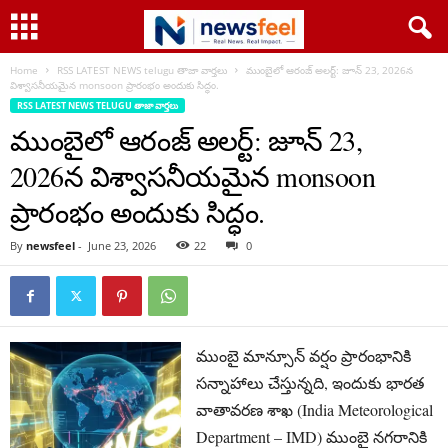
Home
RSS LATEST NEWS telugu తాజా వార్తలు
ముంబైలో ఆరంజ్ అలర్ట్: జూన్ 23, 2026న
విశ్వాసనీయమైన monsoon ప్రారంభం అందుకు సిద్ధం.
RSS LATEST NEWS TELUGU తాజా వార్తలు
ముంబైలో ఆరంజ్ అలర్ట్: జూన్ 23,
2026న విశ్వాసనీయమైన monsoon
ప్రారంభం అందుకు సిద్ధం.
By
newsfeel
-
June 23, 2026
22
0
ముంబై మాన్సూన్ వర్షం ప్రారంభానికి
సన్నాహాలు చేస్తున్నది, ఇందుకు భారత
వాతావరణ శాఖ (India Meteorological
Department – IMD) ముంబై నగరానికి