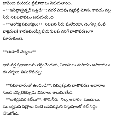
జామ్‌లు మరియు ప్రమాదాలు పెరుగుతాయి.
– **ఇన్‌ఫ్రాస్ట్రక్చర్ ఒత్తిడి**: నగర చెరువు వ్యవస్థ మోసం కావడం వల్ల
నీరు నిలిచిపోవటం జరుగుతుంది.
– **ఆరోగ్య సమస్యలు**: నిలిచిన నీరు మలేరియా, డెంగ్యూ వంటి
వ్యాధులకి కారణమయ్యే పురుగులకు పెరిగే వాతావరణంగా
మారుతుంది.
**తయారీ చర్యలు**
భారీ వర్ష ప్రభావాలను తగ్గించేందుకు, నివాసులు మరియు అధికారులు
ఈ చర్యలు తీసుకోవచ్చు:
– **సమాచారంతో ఉండండి**: నమ్మకమైన వాతావరణ ఆధారాల
నుండి ఎప్పటికప్పుడు వివరాలు తెలుసుకోండి.
– **అత్యవసర కిట్‌లు**: తాగునీరు, నిల్వ ఆహారం, మందులు,
ముఖ్యమైన పత్రాలు వంటి అవసరమైన వస్తువులతో కిట్ సిద్ధం
చేసుకోండి.