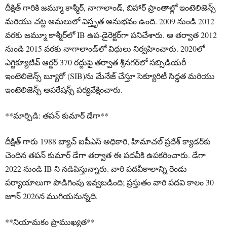
దీక్షిత్ గారికి జమ్మూ కాశ్మీర్, నాగాలాండ్, బిహార్ ప్రాంతాల్లో ఇంటెలిజెన్స్
మరియు చట్ట అమలులో విస్తృత అనుభవం ఉంది. 2009 నుండి 2012
వరకు జమ్మూ కాశ్మీర్‌లో IB ఉప-డైరెక్టర్‌గా పనిచేశారు. ఆ తర్వాత 2012
నుండి 2015 వరకు నాగాలాండ్‌లో విధులు నిర్వహించారు. 2020లో
ఎగ్జిక్యూటివ్ ఆర్డర్ 370 రద్దుపై తర్వాత శ్రీనగర్‌లో సబ్సిడియరీ
ఇంటెలిజెన్స్ బ్యూరో (SIB)ను మేనేజ్ చేస్తూ సెక్యూరిటీ సిద్ధత మరియు
ఇంటెలిజెన్స్ ఆపరేషన్స్ పర్యవేక్షించారు.
**మార్పిడి: తపన్ కుమార్ డేగా**
దీక్షిత్ గారు 1988 బ్యాచ్ ఐపీఎస్ అధికారి, హిమాచల్ ప్రదేశ్ క్యాడర్‌కు
చెందిన తపన్ కుమార్ డేగా తర్వాత ఈ పదవీకి ఉపకరించారు. డేగా
2022 నుండి IB ని నడిపిస్తున్నారు. వారి పదవీకాలాన్ని రెండు
పర్యాయాలుగా పొడిగింపు ఇవ్వబడింది; ప్రస్తుతం వారి పదవి కాలం 30
జూన్ 2026న ముగియనున్నది.
**నియామకం ప్రాముఖ్యత**