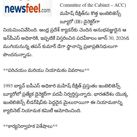
Committee of the Cabinet – ACC)
మహేష్ దీక్షిత్‌ను కొత్త ఇంటెలిజెన్స్
బ్యూరో (IB) డైరెక్టర్‌గా
నియమించివేసింది. ఆంధ్ర ప్రదేశ్ క్యాడర్‌కు చెందిన అనుభవజ్ఞుడైన ఆ
ఇన్‌పీఎస్ అధికారికి, ఇప్పటికే విస్తరించిన పదవీకాలం జూన్ 30, 2026న
ముగియనున్న తపన్ కుమార్ డేగా స్థానాన్ని ప్రజాప్రతినిధులుగా
పొందనున్నాడు.
**పరిచయం మరియు నియామకం వివరాలు**
1993 బ్యాచ్ ఐపీఎస్ అధికారి మహేష్ దీక్షిత్ ప్రస్తుతం ఇంటెలిజెన్స్
బ్యూరోలో ప్రత్యేక డైరెక్టర్‌గా పదవీ నిర్వర్తిస్తున్నారు. భారతదేశం యొక్క
ఇంటెలిజెన్స్ లీడర్‌షిప్‌కు పెద్దదైన మైలురాయిగా ఈ నియామకాన్ని
క్యాబినెట్ నియామక కమిటీ ఆమోదించింది.
**కార్యనిర్వాహక విశేషాలు**