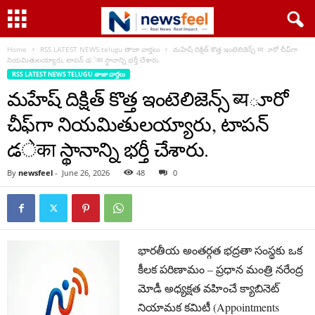
Home
RSS LATEST NEWS telugu తాజా వార్తలు
మహేష్ దిక్షిత్ కొత్త ఇంటెలిజెన్స్ ब्यూరో చీఫ్‌గా
నియమితులయ్యారు, టాపన్ డेका స్థానాన్ని భర్తీ చేశారు.
RSS LATEST NEWS TELUGU తాజా వార్తలు
మహేష్ దిక్షిత్ కొత్త ఇంటెలిజెన్స్ ब्यూరో
చీఫ్‌గా నియమితులయ్యారు, టాపన్
డेका స్థానాన్ని భర్తీ చేశారు.
By
newsfeel
-
June 26, 2026
48
0
భారతీయ అంతర్గత భద్రతా సంస్థకు ఒక
కీలక పరిణామం – ప్రధాన మంత్రి నరేంద్ర
మోడీ అధ్యక్షత వహించే క్యాబినెట్
నియామక కమిటీ (Appointments