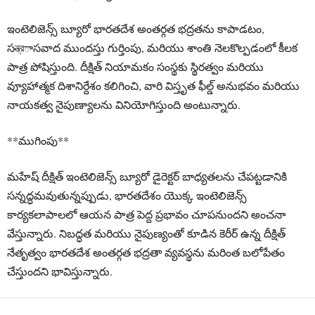
ఇంటెలిజెన్స్ బ్యూరో భారతదేశ అంతర్గత భద్రతను కాపాడటం,
సন্ত্রాసవాద ముందస్తు గుర్తింపు, మరియు శాంతి నెలకొల్పడంలో కీలక
పాత్ర పోషిస్తుంది. దీక్షిత్ నియామకం సంస్థకు స్థిరత్వం మరియు
వ్యూహాత్మక దిశానిర్దేశం కలిగించి, వారి విస్తృత ఫీల్డ్ అనుభవం మరియు
నాయకత్వ నైపుణ్యాలను వినియోగిస్తుంది అంటున్నారు.
**ముగింపు**
మహేష్ దీక్షిత్ ఇంటెలిజెన్స్ బ్యూరో డైరెక్టర్ బాధ్యతలను చేపట్టడానికి
సన్నద్ధమవుతున్నప్పుడు, భారతదేశం యొక్క ఇంటెలిజెన్స్
కార్యకలాపాలలో ఆయన పాత్ర పెద్ద ప్రభావం చూపనుందని అంచనా
వేస్తున్నారు. నిబద్ధత మరియు నైపుణ్యంతో కూడిన కెరీర్ ఉన్న దీక్షిత్
నేతృత్వం భారతదేశ అంతర్గత భద్రతా వ్యవస్థను మరింత బలోపేతం
చేస్తుందని భావిస్తున్నారు.