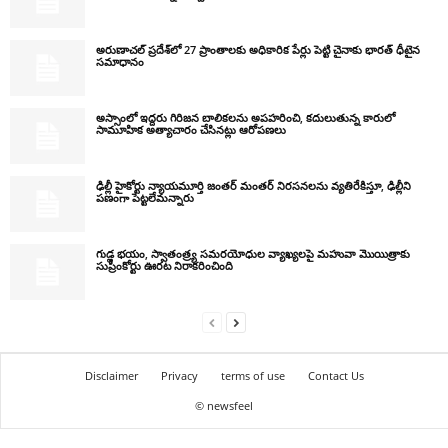
అరుణాచల్ ప్రదేశ్‌లో 27 ప్రాంతాలకు అధికారిక పేర్లు పెట్టి చైనాకు భారత్ ధీటైన
సమాధానం
అస్సాంలో ఇద్దరు గిరిజన బాలికలను అపహరించి, కదులుతున్న కారులో
సామూహిక అత్యాచారం చేసినట్లు ఆరోపణలు
ఢిల్లీ హైకోర్టు న్యాయమూర్తి జంతర్ మంతర్ నిరసనలను వ్యతిరేకిస్తూ, ఢిల్లీని
పణంగా పెట్టలేమన్నారు
గుడ్ల భయం, స్వాతంత్ర్య సమరయోధుల వ్యాఖ్యలపై మహువా మొయిత్రాకు
సుప్రీంకోర్టు ఊరట నిరాకరించింది
Disclaimer
Privacy
terms of use
Contact Us
© newsfeel