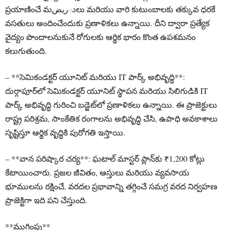
ప్రయాణించే మريضులు మరియు వారి కుటుంబాలకు తక్కువ ధరకే
వసతులు అందించేందుకు ప్రణాళికలు ఉన్నాయి. దీని ద్వారా ప్రత్యేక
వైద్యం పొందాలనుకునే రోగులకు ఆర్థిక భారం కొంత ఉపశమనం
కలుగుతుంది.
– **సెమికండక్టర్ యూనిట్ మరియు IT పార్క్ అభివృద్ధి**:
దుర్గాపూర్‌లో సెమికండక్టర్ యూనిట్ స్థాపన మరియు సిలిగుడికి IT
పార్క్ అభివృద్ధి గురించి బడ్జెట్‌లో ప్రణాళికలు ఉన్నాయి. ఈ ప్రాజెక్టులు
రాష్ట్ర పరిశ్రమ, సాంకేతిక రంగాలను అభివృద్ధి చేసి, ఉపాధి అవకాశాలు
సృష్టిస్తూ ఆర్థిక వృద్ధికి పురోగతి ఇస్తాయి.
– **వాన పరిష్కార చర్య**: ఘటాల్ మాస్టర్ ప్లాన్‌కు ₹1,200 కోట్లు
కేటాయించారు. ప్రజల జీవితం, ఆస్తులు మరియు వ్యవసాయ
భూములను రక్షించే, వరదల ప్రభావాన్ని తగ్గించే సమగ్ర వరద నిర్వహణ
ప్రాజెక్టిగా ఇది పని చేస్తుంది.
**ముగింపు**