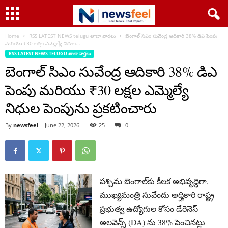
Home
RSS LATEST NEWS telugu తాజా వార్తలు
బెంగాల్ సిఎం సువేంద్ర ఆదికారి 38% డిఎ పెంపు
మరియు ₹30 లక్షల ఎమ్మెల్యే నిధుల...
RSS LATEST NEWS TELUGU తాజా వార్తలు
బెంగాల్ సిఎం సువేంద్ర ఆదికారి 38% డిఎ
పెంపు మరియు ₹30 లక్షల ఎమ్మెల్యే
నిధుల పెంపును ప్రకటించారు
By
newsfeel
-
June 22, 2026
25
0
పశ్చిమ బెంగాల్‌కు కీలక అభివృద్ధిగా,
ముఖ్యమంత్రి సువేందు అద్హికారి రాష్ట్ర
ప్రభుత్వ ఉద్యోగుల కోసం డేరెనెస్
అలవెన్స్ (DA) ను 38% పెంచినట్లు