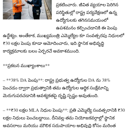
ప్రకటించారు. జీవిత వ్యయాల పెరిగిన
పరిస్థితుల్లో రాష్ట్ర పర్యవేక్షణలో ఉన్న
ఉద్యోగులకు తగినసమయంలో
ఉపశమనం కల్పించడానికి ఈ పెంపు
ఉద్దేశ్యం. అంతేకాక, ముఖ్యమంత్రి ఎమ్మెల్యేల కూ సంవత్సరపు నిధులలో
₹30 లక్షల పెంపు కూడా ఆమోదించారు, ఇది స్థానిక అభివృద్ధి
కార్యక్రమాలకు బలం ఏర్పరచే అవకాశముంది.
**ప్రకటన ముఖ్యాంశాలు**
– **38% DA పెంపు**: రాష్ట్ర ప్రభుత్వ ఉద్యోగుల DA ను 38%
పెంచడం ద్వారా ప్రభుత్వానికి తమ ఉద్యోగుల ఆర్థిక సంక్షేమాన్ని
మెరుగుపరచడానికి ఆవశ్యకతపై దృష్టి స్పష్టం అవుతుంది.
– **₹30 లక్షల MLA నిధుల పెంపు**: ప్రతి ఎమ్మెల్యే సంవత్సరానికి ₹30
లక్షల నిధులు పెంచబడ్డాయి, దీనివల్ల తమ నియోజకవర్గాల్లో స్థానిక
అవసరాలు మరియు మౌలిక సదుపాయాల అభివృద్ధి కోసం మరింత