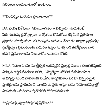
వనరులు అందుబాటులో ఉంటాయి.
**సందర్భం మరియు ప్రాభావాలు**
DA పెంపు విశేషంగా సమయోచితంగా వచ్చింది, ఎందుకంటే
పెరుగుతున్న ద్రవ్యోల్బణం ఉద్యోగుల కొనుగోలు శక్తి మీద ప్రతికూల
ప్రభావం చూపుతోంది. ఈ పెంపును అమలు చేయడం ద్వారా ప్రభుత్వం
ద్రవ్యోల్బణ స్రవంతులకు ఎదురుదెబ్బల ను తగ్గించి ఉద్యోగులు వారి
జీవన ప్రమాణాలను నిలుపుకోవాలనుకుంటోంది.
MLA నిధుల పెంపు సూత్రీకృత అభివృద్ధికి ప్రత్యక్ష పుంజం కలుగజేస్తుంది.
ఎక్కువ ఆర్థిక వనరులు కలిగి, ఎమ్మెల్యేలు మౌలిక సదుపాయాల
అభివృద్ధి నుంచి సామాజిక సంక్షేమ కార్యక్రమాల వరకూ విస్తృతమైన
ప్రాజెక్టులను ప్రారంభించి, వాటిని మద్దతు ఇస్తూ తమ నియోజకవర్గాల్లో
ఎదుగుదల మరియు పురోగతికి దోహదపడతారు.
**ప్రభుత్వ వ్యూహాత్మక దృష్టికోణం**