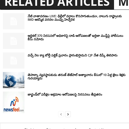
RELATED ARTICLES
M
నేటి వాతావరణం LIVE: ఢిల్లీలో వర్షాలు కొనసాగుతుండగా, నాలుగు రాష్ట్రాలకు
IMD ఆకస్మిక వరదల ముప్పు హెచ్చరిక
ఆర్టికల్ 370 నిరసనలో అధికారిపై దాడి ఆరోపణలతో ఇల్తిజా ముఫ్తీపై పోలీసులు
కేసు నమోదు
వచ్చే నెల క్యా బోల్తీ పబ్లిక్ ప్రచారం ప్రారంభిస్తామని CJP నేత డిప్కే తెలిపారు
తెహల్కా వ్యవస్థాపకుడు తరుణ్ తేజ్‌పాల్ అత్యాచారం కేసులో 10 ఏళ్ల జైలు శిక్షకు
గురయ్యారు
జార్ఖండ్‌లో పరీక్షల అక్రమాల ఆరోపణలపై నిరసనలు తీవ్రతరం