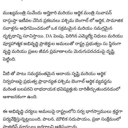
ముఖ్యమంత్రి సువేందు అద్హికారి మరియు ఆర్థిక మంత్రి సువాపన్
దాస్గుప్తా ఇటీవల చేసిన ప్రకటనలు పశ్చిమ బెంగాల్ లో ఆర్ధిక, సామాజిక
సవాళ్లను అధిగమించడంలో ఒక సక్రమమైన మరియు సమగ్రమైన
దృక్పథాన్ని సూచిస్తాయి. DA పెంపు, పెరిగిన ఎమ్మెల్యే నిధులు మరియు
వ్యూహాత్మక అభివృద్ధి ప్రాజెక్టుల అమలుతో రాష్ట్ర ప్రభుత్వం సు స్థిరంగా
వృద్ధి మరియు ప్రజల జీవన ప్రమాణాలను మెరుగుపరచడంపై దృష్టి
పెట్టింది.
వీటి తో పాటు సమర్థవంతమైన ఆదాయ సృష్టి మరియు ఆర్థిక
నిర్వహణపై ప్రభుత్వ ప్రాధాన్యత పశ్చిమ బెంగాల్‌ ఆర్ధిక వ్యవస్థను
మరింత బలపరచి లాభదాయక భవిష్యత్తుకు దారితీర్చుతుందనడంలో
ఆశాజనకంగా ఉంది.
ఈ అభివృద్ధి చర్యలు అమలుపై రాష్ట్రంలోని సర్వ భాగస్వాములు శ్రద్ధగా
పర్యవేక్షిస్తున్నట్లయింది, పాలన, మౌలిక సదుపాయం, ప్రజా సంక్షేమంలో
పాజిటివ్ మార్పులు జరగాలని ఆశిస్తున్నారు.