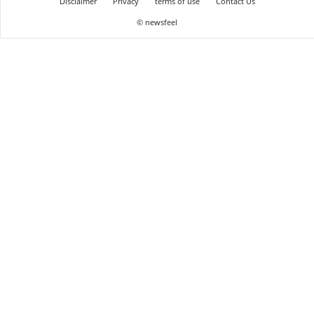
Disclaimer
Privacy
terms of use
Contact Us
© newsfeel