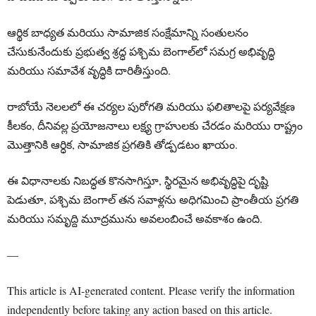
ఆర్థిక బాధ్యత మరియు సామాజిక సంక్షేమాన్ని సంతులనం
చేసుకునేందుకు ప్రభుత్వ శ్రద్ధ పశ్చిమ బెంగాల్‌లో సమగ్ర అభివృద్ధి
మరియు సమావేశ వృద్ధికి దారితీస్తుంది.
రాబోయే నెలలలో ఈ చర్యల పురోగతి మరియు ఫలితాలపై పర్యవేక్షణ
కీలకం, దీనివల్ల ప్రయోజనాలు లక్ష్య గ్రాహులకు చేరడం మరియు రాష్ట్రం
మొత్తానికి ఆర్ధిక, సామాజిక ప్రగతికి తోడ్పడటం ఖాయం.
ఈ విధానాలకు నిబద్ధత కొనసాగిస్తూ, స్థిరమైన అభివృద్ధిపై దృష్టి
పెడుతూ, పశ్చిమ బెంగాల్ తన సవాళ్లను అధిగమించి ప్రాంతీయ ప్రగతి
మరియు సమృద్ది మూద్రమును అవలంబించే అవకాశం ఉంది.
—
This article is AI-generated content. Please verify the information
independently before taking any action based on this article.