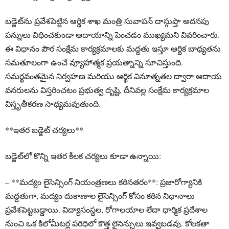
బడ్జెట్‌ను ప్రవేశపెట్టిన ఆర్థిక శాఖ మంత్రి సువాపన్ దాస్గుప్తా అదనపు
పన్నులు విధించకుండా ఆదాయాన్ని పెంచడం ముఖ్యమని వివరించారు.
ఈ విధానం పౌర సంక్షేమ కార్యక్రమాలకు మద్దతు ఇస్తూ ఆర్థిక బాధ్యతను
సమతూలంగా ఉంచే వ్యూహాత్మక ప్రయత్నాన్ని సూచిస్తుంది.
సమర్థవంతమైన నిర్వహణ మరియు ఆర్థిక వినూత్నతల ద్వారా ఆదాయ
వనరులను విస్తరించటం ప్రభుత్వ దృష్టి, దీనివల్ల సంక్షేమ కార్యక్రమాల
విస్తృతీకరణ సాధ్యమవుతుంది.
**ఇతర బడ్జెట్ చర్యలు**
బడ్జెట్‌లో కొన్ని ఇతర కీలక చర్యలు కూడా ఉన్నాయి:
– **మద్యం లైసెన్సింగ్ నియంత్రణలు కఠినతరం**: ప్రజారోగ్యానికి
మద్దతుగా, మద్యం దుకాణాల లైసెన్సింగ్ కోసం కఠిన నిధానాలు
ప్రవేశపెట్టబడ్డాయి. విద్యాసంస్థల, రోగాలయాల లేదా ధార్మిక ప్రదేశాల
నుంచి ఒక కిలోమీటర్ల పరిధిలో కొత్త లైసెన్సులు ఇవ్వబడవు. కోలకతా