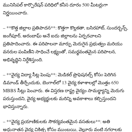
మునిసిపల్ కార్పొరేషన్‌ పరిధిలో కనీస దూరం 500 మీటర్లుగా
నిర్ణయించారు.
– **కొత్త జిల్లాల ప్రతిపాదన**: కొత్తగా కొల్లకతా, బసిరహాట్, సుందర్బన్స్,
జంగీపూర్, అరంబాఘ్ అనే ఐదు జిల్లాలను ఏర్పరచాలని
ప్రతిపాదించారు. ఈ పరిపాలనా మార్పు మెరుగైన ప్రభుత్వం మరియు
వనరుల పంపిణీని సాధించే లక్ష్యంతో, సమర్థవంతమైన పరిపాలన,
అభివృద్ధిని నిర్దేశిస్తుంది.
– **వైద్య విద్యా సీట్ల పెంపు**: మెడికల్ ప్రొఫెషనల్స్ కోసo పెరిగిన
డిమాండ్ తీర్చేందుకు, బెంగాల్‌లో 13 వైద్య కళాశాలల్లో మొత్తం 650
MBBS సీట్లు పెంచారు. ఈ విస్తరణ రాష్ట్ర వైద్యం సామర్థ్యాన్ని మెరుగు
పరుస్తుందని, వైద్య అభ్యర్థులకు మరిన్ని అవకాశాలు కల్పిస్తుందని
భావిస్తున్నారు.
– **వైద్య ప్రయాణికులకు సౌకర్యవంతమైన వసతులు**: అతి
అధునాతన వైద్య చికిత్స కోసం ముంబయి, వెల్లూరు వంటి నగరాలకు