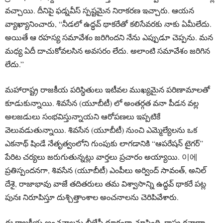
వచ్చాయి. దీనిపై ఫడ్నవీస్ స్పష్టమైన నిరాకరణ ఇచ్చారు. ఆయన
వ్యాఖ్యానించారు, “నీడలో ఉద్ధవ్ థాకరేతో కలిసేవరకు నాకు ఏమీలేదు.
అయితే ఆ రహస్య సమావేశం జరిగిందని నేను ఎప్పుడూ చెప్పను. మన
మధ్య ఏదీ దాచుకోవలసిన అవసరం లేదు. అలాంటి సమావేశం జరిగిన
లేదు.”
మహారాష్ట్ర రాజకీయ పరిస్ధితులు ఇటీవల ముఖ్యమైన పరిణామాలతో
కూడుకున్నాయి. శివసేన (యూబీటీ) లో అంతర్గత వనా పీడన వల్ల
అలజడులు సంభవిస్తున్నాయని ఆరోపణలు ఇప్పటికే
వెలువడుతున్నాయి. శివసేన (యూబీటీ) నుంచి ఎమ్మెల్యేలను ఒక
ఎకనాథ్ షిండే నేతృత్వంలోని గుంపుకు లాగడానికి “ఆపరేషన్ టైగర్”
పేరిట చర్యలు జరుగుతున్నట్లు వార్తలు ప్రచారం అయ్యాయి. 이에
ప్రతిస్పందనగా, శివసేన (యూబీటీ) ఎంపీలు అర్వింద్ సావంత్, అనిల్
దేశై, రాజాభావు వాజే తదితరులు తమ విశ్వాసాన్ని ఉద్ధవ్ థాకరే పట్ల
పునః నిరూపిస్తూ దుశ్చిత్తాంశాల అంచనాలను చెరిపివేశారు.
ఈ రాజకీయ అంచనాలను బీజేపీ దూరంగా చూసింది. రాష్ట్ర రవాణా