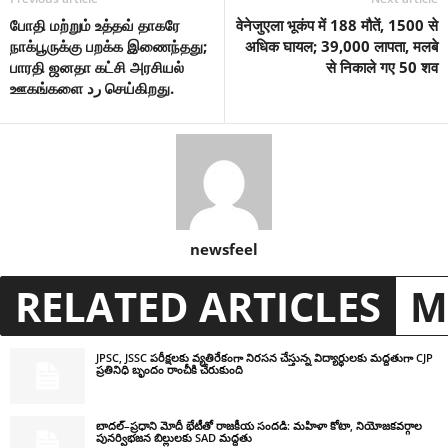
போதி மற்றும் உத்தவ் தாகரே
वेनेजुएला भूकंप में 188 मौतें, 1500 से
நாக்பூருக்கு பறக்க இணைந்தது;
अधिक घायल; 39,000 लापता, मलबे
பாரதி ஜனதா கட்சி அரசியல்
से निकाले गए 50 शव
ஊகங்களை رد செய்கிறது.
newsfeel
RELATED ARTICLES
M
JPSC, JSSC పరీక్షలకు వ్యతిరేకంగా నిరసన చేస్తున్న విద్యార్థులకు మద్దతుగా CJP
ప్రతినిధి బృందం రాంచీకి చేరుకుంది
బాదల్–ప్రధాని మోదీ భేటీతో రాజకీయ సందడి: మహిళా కోటా, నియోజకవర్గాల
పునర్విభజన బిల్లులకు SAD మద్దతు