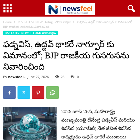
Home
RSS LATEST NEWS telugu తాజా వార్తలు
ఫడ్నవిస్, ఉద్దవ్ థాకరే నాగ్పూర్ కు విమానంలో;
BJP రాజకీయ గుసగుసను నివారించింది
RSS LATEST NEWS TELUGU తాజా వార్తలు
ఫడ్నవిస్, ఉద్దవ్ థాకరే నాగ్పూర్ కు
విమానంలో; BJP రాజకీయ గుసగుసను
నివారించింది
By
newsfeel
-
June 27, 2026
26
0
2026 జూన్ 26న, మహారాష్ట్ర
ముఖ్యమంత్రి దేవేంద్ర ఫడ్నవీస్ మరియు
శివసేన (యూబీటీ) నేత జీవిత శివసేన
అధ్యక్షుడు ఉద్ధవ్ థాకరే ముంబయి