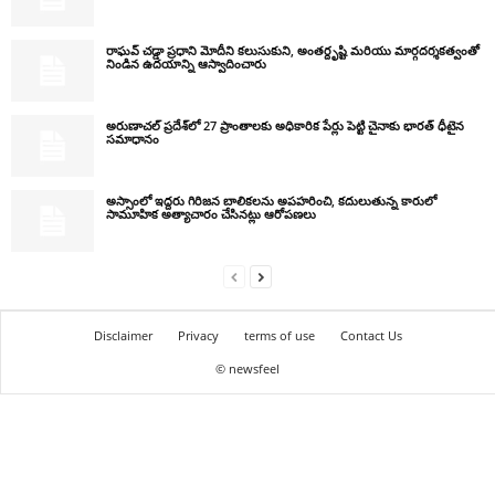
రాఘవ్ చడ్డా ప్రధాని మోదీని కలుసుకుని, అంతర్దృష్టి మరియు మార్గదర్శకత్వంతో
నిండిన ఉదయాన్ని ఆస్వాదించారు
అరుణాచల్ ప్రదేశ్‌లో 27 ప్రాంతాలకు అధికారిక పేర్లు పెట్టి చైనాకు భారత్ ధీటైన
సమాధానం
అస్సాంలో ఇద్దరు గిరిజన బాలికలను అపహరించి, కదులుతున్న కారులో
సామూహిక అత్యాచారం చేసినట్లు ఆరోపణలు
Disclaimer
Privacy
terms of use
Contact Us
© newsfeel