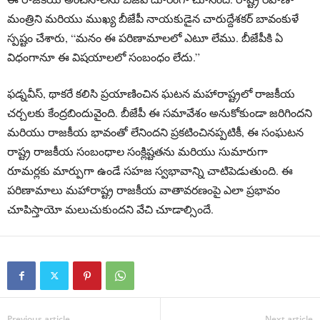
మంత్రిని మరియు ముఖ్య బీజేపీ నాయకుడైన చారుద్దేశకర్ బావంకుళే
స్పష్టం చేశారు, “మనం ఈ పరిణామాలలో ఎటూ లేము. బీజేపీకి ఏ
విధంగానూ ఈ విషయాలలో సంబంధం లేదు.”
ఫడ్నవీస్, థాకరే కలిసి ప్రయాణించిన ఘటన మహారాష్ట్రలో రాజకీయ
చర్చలకు కేంద్రబిందువైంది. బీజేపీ ఈ సమావేశం అనుకోకుండా జరిగిందని
మరియు రాజకీయ భావంతో లేనిందని ప్రకటించినప్పటికీ, ఈ సంఘటన
రాష్ట్ర రాజకీయ సంబంధాల సంక్లిష్టతను మరియు సుమారుగా
రూమర్లకు మార్పుగా ఉండే సహజ స్వభావాన్ని చాటిపెడుతుంది. ఈ
పరిణామాలు మహారాష్ట్ర రాజకీయ వాతావరణంపై ఎలా ప్రభావం
చూపిస్తాయో మలుచుకుందని వేచి చూడాల్సిందే.
Previous article
Next article