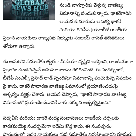
నుండి నాగ్పూర్‌కు వెళ్తున్న వాణిజ్య
విమానాన్ని పంచుకున్నారు. థాకరేగారిని
ఆయన కుమారుడు ఆదిత్య థాకరే
మరియు శివసేన (యూబీటీ) జాతీయ
ప్రధాన నాయకులు రాజ్యసభ సభ్యుడు సంజయ్ రావత్ తదితరులు
తోడుగా ఉన్నారు.
ఈ అనుకోని సమావేశం త్వరగా మీడియా దృష్టిని ఆకర్షించి, రాజకీయంగా
ప్రభావం ఉండవచ్చనే అనుమానాలను కలిగించింది. ఈ సందర్భంలో,
బీజేపీ ఎంఎల్సీ ప్రసాద్ లాడ్ స్పందిస్తూ విమానాన్ని పంచుకున్న విషయం
పై కాదు, థాకరే సాధారణ వాణిజ్య విమానంలో ప్రయాణించడంపై
ఆశ్చర్యం వ్యక్తం చేశారు. ఆయన చెప్పారు, “థాకరే సాధారణ వాణిజ్య
విమానంలో ప్రయాణించడానికే నాకు ఎక్కువ ఆశ్చర్యమైంది.”
ఫడ్నవీస్ మరియు థాకరే మధ్య సంభాషణలు రాజకీయ చర్చలకు
కారకమయ్యే సందర్భమేగా ఇదేమి కొత్త కాదు. ఈ సంవత్సరం
ప్రారంభంలో, ఇద్దరి నాయకులు గుప్త సమావేశం నిర్వహించారని రూమర్లు