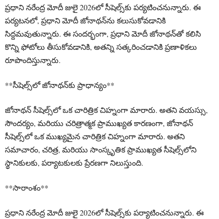
ప్ర‌ధాని న‌రేంద్ర మోదీ జులై 2026లో సీషెల్స్‌కు పర్య‌టించ‌నున్నారు. ఈ
పర్యటనలో, ప్ర‌ధాని మోదీ జోనాథ‌న్‌ను కలుసుకోవ‌డానికి
సిద్ద‌మవుతున్నారు. ఈ సంద‌ర్భంగా, ప్ర‌ధాని మోదీ జోనాథ‌న్‌తో కలిసి
కొన్ని ఫోటోలు తీసుకోవ‌డానికి, అత‌న్ని స‌త్క‌రించ‌డానికి ప్ర‌ణాళిక‌లు
రూపొందిస్తున్నారు.
**సీషెల్స్‌లో జోనాథ‌న్‌కు ప్రాధాన్యం**
జోనాథ‌న్ సీషెల్స్‌లో ఒక చారిత్రిక చిహ్నంగా మారారు. అత‌ని వయస్సు,
సౌందర్యం, మరియు చరిత్రాత్మక ప్రాముఖ్యత కారణంగా, జోనాథ‌న్
సీషెల్స్‌లో ఒక ముఖ్యమైన చారిత్రిక చిహ్నంగా మారారు. అత‌ని
స‌మాచారం, చరిత్ర, మరియు సాంస్కృతిక ప్రాముఖ్యత సీషెల్స్‌లోని
స్థానికుల‌కు, పర్యాట‌కుల‌కు ప్రేర‌ణ‌గా నిలుస్తుంది.
**సారాంశం**
ప్ర‌ధాని న‌రేంద్ర మోదీ జులై 2026లో సీషెల్స్‌కు పర్యాటించ‌నున్నారు. ఈ