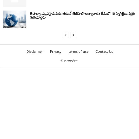
తెహల్కా వ్యవస్థాపకుడు తరుణ్ తేజ్‌పాల్ అత్యాచారం కేసులో 10 ఏళ్ల జైలు శిక్షకు
గురయ్యారు
Disclaimer
Privacy
terms of use
Contact Us
© newsfeel