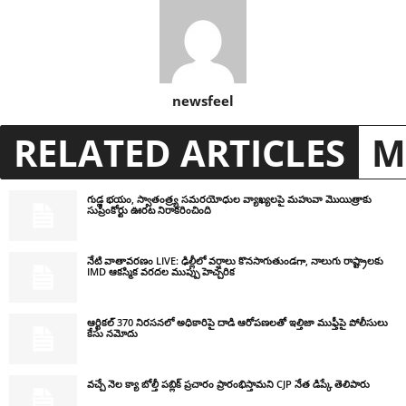
newsfeel
RELATED ARTICLES
M
గుడ్ల భయం, స్వాతంత్ర్య సమరయోధుల వ్యాఖ్యలపై మహువా మొయిత్రాకు
సుప్రీంకోర్టు ఊరట నిరాకరించింది
నేటి వాతావరణం LIVE: ఢిల్లీలో వర్షాలు కొనసాగుతుండగా, నాలుగు రాష్ట్రాలకు
IMD ఆకస్మిక వరదల ముప్పు హెచ్చరిక
ఆర్టికల్ 370 నిరసనలో అధికారిపై దాడి ఆరోపణలతో ఇల్తిజా ముఫ్తీపై పోలీసులు
కేసు నమోదు
వచ్చే నెల క్యా బోల్తీ పబ్లిక్ ప్రచారం ప్రారంభిస్తామని CJP నేత డిప్కే తెలిపారు