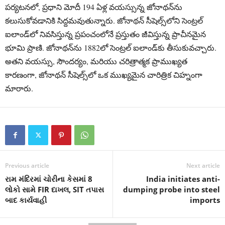
పర్యటనలో, ప్ర‌ధాని మోదీ 194 ఏళ్ల వయస్సున్న జోనాథ‌న్‌ను
కలుసుకోవ‌డానికి సిద్ద‌మవుతున్నారు. జోనాథ‌న్ సీషెల్స్‌లోని సెంట్రల్
ఐలాండ్‌లో నివ‌సిస్తున్న ప్రపంచంలోనే ప్ర‌స్తుతం జీవిస్తున్న ప్రాచీనమైన
భూమి ప్రాణి. జోనాథ‌న్‌ను 1882లో సెంట్రల్ ఐలాండ్‌కు తీసుకువ‌చ్చారు.
అత‌ని వయస్సు, సౌందర్యం, మరియు చరిత్రాత్మక ప్రాముఖ్యత
కారణంగా, జోనాథ‌న్ సీషెల్స్‌లో ఒక ముఖ్యమైన చారిత్రిక చిహ్నంగా
మారారు.
Previous article
Next article
રામ મંદિરમાં ચોરીના કેસમાં 8
India initiates anti-
લોકો સામે FIR દાખલ, SIT તપાસ
dumping probe into steel
બાદ કાર્યવાહી
imports