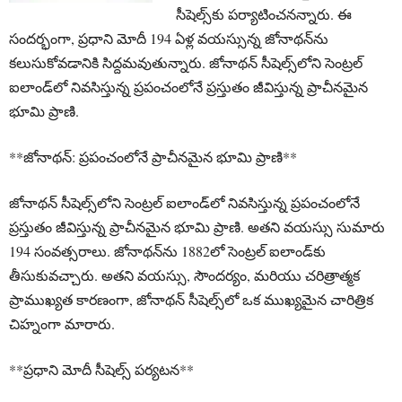
సీషెల్స్‌కు పర్యాటించ‌నన్నారు. ఈ
సంద‌ర్భంగా, ప్ర‌ధాని మోదీ 194 ఏళ్ల వయస్సున్న జోనాథ‌న్‌ను
కలుసుకోవ‌డానికి సిద్ద‌మవుతున్నారు. జోనాథ‌న్ సీషెల్స్‌లోని సెంట్రల్
ఐలాండ్‌లో నివ‌సిస్తున్న ప్రపంచంలోనే ప్ర‌స్తుతం జీవిస్తున్న ప్రాచీనమైన
భూమి ప్రాణి.
**జోనాథ‌న్: ప్రపంచంలోనే ప్రాచీనమైన భూమి ప్రాణి**
జోనాథ‌న్ సీషెల్స్‌లోని సెంట్రల్ ఐలాండ్‌లో నివ‌సిస్తున్న ప్రపంచంలోనే
ప్ర‌స్తుతం జీవిస్తున్న ప్రాచీనమైన భూమి ప్రాణి. అత‌ని వయస్సు సుమారు
194 సంవత్సరాలు. జోనాథ‌న్‌ను 1882లో సెంట్రల్ ఐలాండ్‌కు
తీసుకువ‌చ్చారు. అత‌ని వయస్సు, సౌందర్యం, మరియు చరిత్రాత్మక
ప్రాముఖ్యత కారణంగా, జోనాథ‌న్ సీషెల్స్‌లో ఒక ముఖ్యమైన చారిత్రిక
చిహ్నంగా మారారు.
**ప్ర‌ధాని మోదీ సీషెల్స్ పర్యటన**