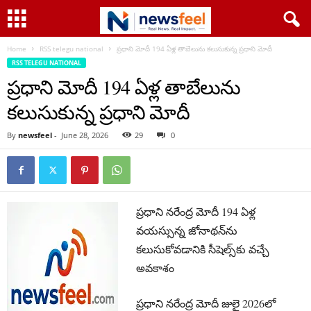
Home
RSS telegu national
ప్ర‌ధాని మోదీ 194 ఏళ్ల తాబేలును క‌లుసుకున్న ప్ర‌ధాని మోదీ
RSS TELEGU NATIONAL
ప్ర‌ధాని మోదీ 194 ఏళ్ల తాబేలును
క‌లుసుకున్న ప్ర‌ధాని మోదీ
By
newsfeel
-
June 28, 2026
29
0
ప్ర‌ధాని న‌రేంద్ర మోదీ 194 ఏళ్ల
వయస్సున్న జోనాథ‌న్‌ను
కలుసుకోవడానికి సీషెల్స్‌కు వచ్చే
అవకాశం
ప్ర‌ధాని న‌రేంద్ర మోదీ జులై 2026లో