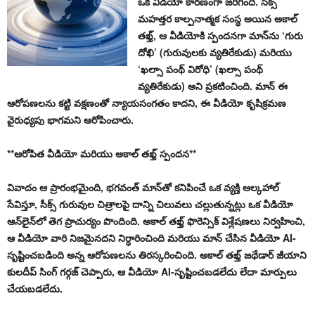
ఒక వీడియో కారణంగా జరిగింది. సీక్స్
మహత్తర కాల్పనాత్మక సంస్థ అయిన అకాల్
తఖ్త్, ఆ వీడియోకి స్పందనగా మాన్‌ను ‘గురు
దోఖి’ (గురువులకు వ్యతిరేకుడు) మరియు
‘ఖల్సా పంథ్ విరోధి’ (ఖల్సా పంథ్
వ్యతిరేకుడు) అని ప్రకటించింది. మాన్ ఈ
ఆరోపణలను కట్టి వక్షణంతో న్యాయసంగతం కాదని, ఈ వీడియో కృషిక్రమణ
వైరుధ్యపు భాగమని ఆరోపించారు.
**ఆరోపిత వీడియో మరియు అకాల్ తఖ్త్ స్పందన**
వివాదం ఆ ప్రారంభమైంది, భగవంత్ మాన్‌తో కనిపించే ఒక వ్యక్తి ఆల్కహాల్
సేవిస్తూ, సీక్స్ గురువుల చిత్రాలపై దాన్ని చిలువలు చల్లుతున్నట్లు ఒక వీడియో
ఆన్‌లైన్‌లో తెగ ప్రాచుర్యం పొందింది. అకాల్ తఖ్త్ ఫొరెన్సిక్ విశ్లేషణలు నిర్వహించి,
ఆ వీడియో వారి నిజమైనదని నిర్ధారించింది మరియు మాన్ చేసిన వీడియో AI-
సృష్టించబడింది అన్న ఆరోపణలను తిరస్కరించింది. అకాల్ తఖ్త్ జథేడార్ జీయాని
కులదీప్ సింగ్ గర్గజ్ చెప్పారు, ఆ వీడియో AI-సృష్టించబడలేదు లేదా మార్పులు
చేయబడలేదు.