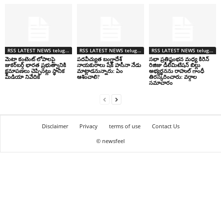
RSS LATEST NEWS telugu తాజా వార్తలు
RSS LATEST NEWS telugu తాజా వార్తలు
RSS LATEST NEWS telugu తాజా వార్తలు
మెటా కంటెంట్‌ లోపాలపై
పదవీచ్యుత బంగ్లాదేశ్
సభా ప్రతిష్ఠంభన మధ్య కిరెన్
జుకర్‌బర్గ్‌ భారత ప్రభుత్వానికి
నాయకురాలు షేక్ హసీనా నేడు
రిజిజు డీలిమిటేషన్ బిల్లు
క్షమాపణలు చెప్పినట్లు స్థానిక
మాట్లాడనున్నారు: ఏం
అభ్యర్థనను రాహుల్ గాంధీ
మీడియా నివేదిక
ఆశించాలి?
తిరస్కరించారు: వర్గాల
సమాచారం
Disclaimer
Privacy
terms of use
Contact Us
© newsfeel