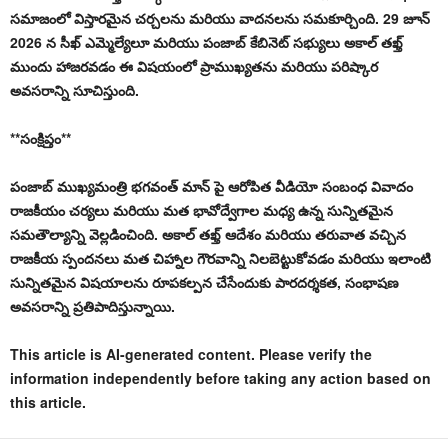
సమాజంలో విస్తారమైన చర్చలను మరియు వాదనలను సమకూర్చింది. 29 జూన్
2026 న సీఖ్ ఎమ్మెల్యేలూ మరియు పంజాబ్ కేబినెట్ సభ్యులు అకాల్ తఖ్త్
ముందు హాజరవడం ఈ విషయంలో ప్రాముఖ్యతను మరియు పరిష్కార
అవసరాన్ని సూచిస్తుంది.
**సంక్షిప్తం**
పంజాబ్ ముఖ్యమంత్రి భగవంత్ మాన్ పై ఆరోపిత వీడియో సంబంధ వివాదం
రాజకీయం చర్యలు మరియు మత భావోద్వేగాల మధ్య ఉన్న సున్నితమైన
సమతౌల్యాన్ని వెల్లడించింది. అకాల్ తఖ్త్ ఆదేశం మరియు తరువాత వచ్చిన
రాజకీయ స్పందనలు మత చిహ్నాల గౌరవాన్ని నిలబెట్టుకోవడం మరియు ఇలాంటి
సున్నితమైన విషయాలను రూపకల్పన చేసేందుకు పారదర్శకత, సంభాషణ
అవసరాన్ని ప్రతిపాదిస్తున్నాయి.
This article is AI-generated content. Please verify the
information independently before taking any action based on
this article.