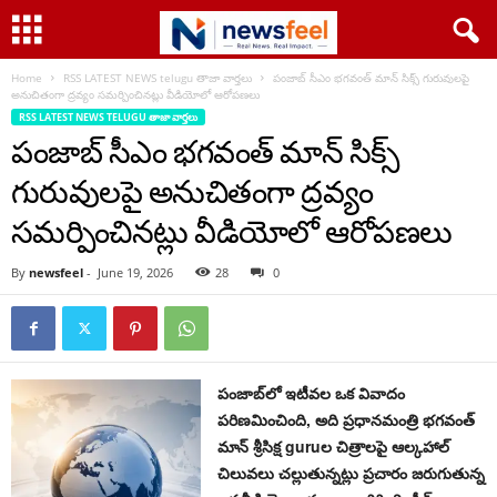
Home
RSS LATEST NEWS telugu తాజా వార్తలు
పంజాబ్ సీఎం భగవంత్ మాన్ సిక్స్ గురువులపై
అనుచితంగా ద్రవ్యం సమర్పించినట్లు వీడియోలో ఆరోపణలు
RSS LATEST NEWS TELUGU తాజా వార్తలు
పంజాబ్ సీఎం భగవంత్ మాన్ సిక్స్
గురువులపై అనుచితంగా ద్రవ్యం
సమర్పించినట్లు వీడియోలో ఆరోపణలు
By
newsfeel
-
June 19, 2026
28
0
పంజాబ్‌లో ఇటీవల ఒక వివాదం
పరిణమించింది, అది ప్రధానమంత్రి భగవంత్
మాన్ శ్రీసిక్ష guruల చిత్రాలపై ఆల్కహాల్
చిలువలు చల్లుతున్నట్లు ప్రచారం జరుగుతున్న