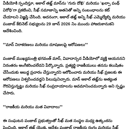
వీడియోకి స్పందిస్తూ, అకాల్ తఖ్త్ మాన్‌ను ‘గురు దోఖి’ మరియు ‘ఖల్సా పంథ్
విరోధి’గా ప్రకటించి, సీఖ్ సమాజాన్ని అతనితో అన్ని సంబంధాలను కట్
చేయాలని విజ్ఞప్తి చేసింది. అదనంగా, అకాల్ తఖ్త్ అన్ని సీఖ్ ఎమ్మెల్యేల్ని మరియు
పంజాబ్ కేబినెట్ సభ్యులను 29 జూన్ 2026 నిం ముందు హాజరుకానుకని
ఆదేశించింది.
**మాన్ నిరాకరణలు మరియు దూషణలపై ఆరోపణలు**
పంజాబ్ ముఖ్యమంత్రి భగవంత్ మాన్, వివాదాస్పద వీడియోలో వ్యక్తి ఆయననని
నిరంతరం అంగీకరించలేదని పేర్కొన్నారు. ప్రత్యర్థి రాజకీయులు తనను కలుషితం
చేసేందుకు అబద్ధ ప్రచారం చేస్తున్నారని ఆరోపించారు మరియు సీఖ్ ప్రజలకు ఈ
ఆరోపణలు విశ్వసించవద్దని పిలుపునిచ్చారు. మాన్ అకాల్ తఖ్త్‌ను అత్యంత
గౌరవిస్తున్నట్టు మరియు సీఖ్ సంప్రదాయాలను అవమానించమన్నారు అని స్పష్టం
చేసారు.
**రాజకీయ మరియు మత వివాదాలు**
ఈ సంఘటన పంజాబ్ ప్రభుత్వంతో సీఖ్ మత సంస్థల మధ్య ఉత్కంఠను
పెంచింది. అకాల్ తఖ్త్ యొక్క ఆదేశం పంజాబ్ రాజకీయ రంగం మరియు సీఖ్