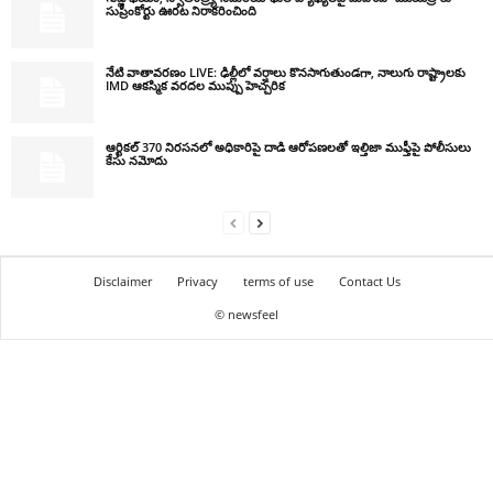
సుప్రీంకోర్టు ఊరట నిరాకరించింది
నేటి వాతావరణం LIVE: ఢిల్లీలో వర్షాలు కొనసాగుతుండగా, నాలుగు రాష్ట్రాలకు
IMD ఆకస్మిక వరదల ముప్పు హెచ్చరిక
ఆర్టికల్ 370 నిరసనలో అధికారిపై దాడి ఆరోపణలతో ఇల్తిజా ముఫ్తీపై పోలీసులు
కేసు నమోదు
Disclaimer
Privacy
terms of use
Contact Us
© newsfeel