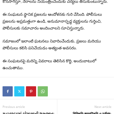
కొనసాగిస్తూ, నేరాలను నియంత్రించేందుకు చర్యలు తీసుకుంటున్నారు.
ఈ సంఘటన స్థానిక ప్రజలను ఆందోళనకు గురి చేసింది. పోలీసులు
ప్రజలను అప్రమత్తంగా ఉండి, అనుమానాస్పద్ధ వ్యక్తులను గుర్తించి,
పోలీసులకు సమాచారం అందించాలని సూచిస్తున్నారు.
సమాజంలో ఇలాంటి ఘటనలు నివారించేందుకు, ప్రజలు మరియు
పోలీసులు కలిసి పనిచేయడం అత్యంత అవసరం.
ఈ సంఘటనపై మరిన్ని వివరాలు తెలిసిన కొద్ది, అందుబాటులో
ఉంచుతాము.
Previous article
Next article
મહારાષ્ટ્રમાં ચોમાસાની શરૂઆત:
শিলিগুড়ি-জলপাইগুড়ি ও দুর্গাপুর-