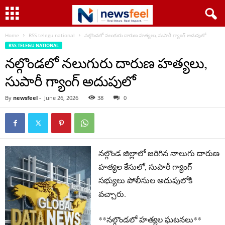
Home
RSS telegu national
నల్గొండలో నలుగురు దారుణ హత్యలు, సుపారీ గ్యాంగ్‌ అదుపులో
RSS TELEGU NATIONAL
నల్గొండలో నలుగురు దారుణ హత్యలు,
సుపారీ గ్యాంగ్‌ అదుపులో
By
newsfeel
-
June 26, 2026
38
0
నల్గొండ జిల్లాలో జరిగిన నాలుగు దారుణ
హత్యల కేసులో, సుపారీ గ్యాంగ్
సభ్యులు పోలీసుల అదుపులోకి
వచ్చారు.
**నల్గొండలో హత్యల ఘటనలు**