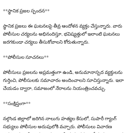
**స్థానిక ప్రజల స్పందన**
స్థానిక ప్రజలు ఈ ఘటనలపై తీవ్ర ఆందోళన వ్యక్తం చేస్తున్నారు. వారు
పోలీసుల చర్యలను అభినందిస్తూ, భవిష్యత్తులో ఇలాంటి ఘటనలు
జరగకుండా చర్యలు తీసుకోవాలని కోరుతున్నారు.
**పోలీసుల సూచనలు**
పోలీసులు ప్రజలను అప్రమత్తంగా ఉండి, అనుమానాస్పద వ్యక్తులను
గుర్తించి, పోలీసులకు సమాచారం అందించాలని సూచిస్తున్నారు. ఇలా
చేయడం ద్వారా, సమాజంలో నేరాలను నియంత్రించవచ్చు.
**సంక్షిప్తంగా**
నల్గొండ జిల్లాలో జరిగిన నాలుగు హత్యల కేసులో, సుపారీ గ్యాంగ్
సభ్యులు పోలీసుల అదుపులోకి వచ్చారు. పోలీసులు విచారణ