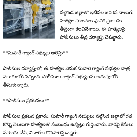
నల్గొండ జిల్లాలో ఇటీవల జరిగిన నాలుగు
హత్యల ఘటనలు స్థానిక ప్రజలను
తీవ్రంగా కలచివేశాయి. ఈ హత్యలపై
పోలీసులు తీవ్ర దర్యాప్తు చేపట్టారు.
**సుపారీ గ్యాంగ్ సభ్యుల అరెస్టు**
పోలీసుల దర్యాప్తులో, ఈ హత్యల వెనుక సుపారీ గ్యాంగ్ సభ్యుల పాత్ర
వెలుగులోకి వచ్చింది. పోలీసులు గ్యాంగ్ సభ్యులను అదుపులోకి
తీసుకున్నారు.
**పోలీసుల ప్రకటనలు**
పోలీసుల ప్రకటన ప్రకారం, సుపారీ గ్యాంగ్ సభ్యులు నల్గొండ జిల్లాలో గత
కొన్ని నెలలుగా హత్యలతో సంబంధం ఉన్నట్లు గుర్తించారు. వారిపై కేసులు
నమోదు చేసి, విచారణ కొనసాగిస్తున్నారు.