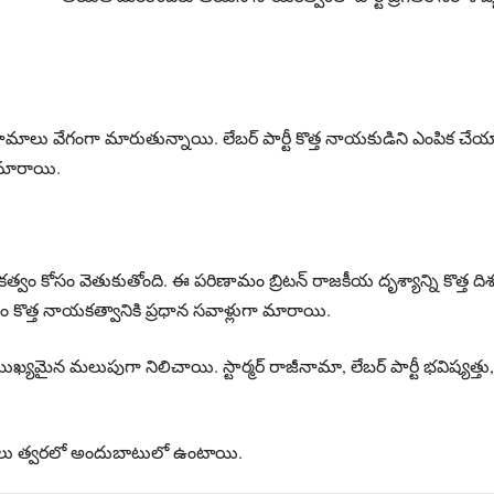
ిణామాలు వేగంగా మారుతున్నాయి. లేబర్‌ పార్టీ కొత్త నాయకుడిని ఎంపిక చేయాల్
 మారాయి.
 నాయకత్వం కోసం వెతుకుతోంది. ఈ పరిణామం బ్రిటన్‌ రాజకీయ దృశ్యాన్ని కొత్త 
డం కొత్త నాయకత్వానికి ప్రధాన సవాళ్లుగా మారాయి.
యమైన మలుపుగా నిలిచాయి. స్టార్మర్‌ రాజీనామా, లేబర్‌ పార్టీ భవిష్యత్తు, బ
షణలు త్వరలో అందుబాటులో ఉంటాయి.