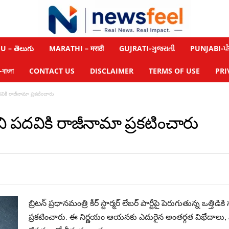
 – తెలుగు
MARATHI – मराठी
GUJRATI-ગુજરાતી
PUNJABI-ਪੰ
াংলা
CONTACT US
DISCLAIMER
TERMS OF USE
PRI
ాని పదవికి రాజీనామా ప్రకటించారు
‌ ప్రధాని పదవికి రాజీనామా ప్రకటించారు
బ్రిటన్‌ ప్రధానమంత్రి కీర్‌ స్టార్మర్‌ లేబర్‌ పార్టీపై పెరుగుతున్న ఒత్
ప్రకటించారు. ఈ నిర్ణయం ఆయనకు ఎదురైన అంతర్గత విభేదాలు, ప