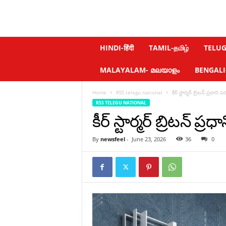
N
HINDI-हिंदी
TAMIL-தமிழ்
TELUGU
e
w
MALAYALAM- മലയാളം
BENGALI-ব
s
f
Home
RSS telegu national
కీర్‌ స్టార్మర్‌ బ్రిటన్‌ ప్రధ
e
RSS TELEGU NATIONAL
e
కీర్‌ స్టార్మర్‌ బ్రిటన్
l
.
c
By
newsfeel
-
June 23, 2026
36
0
o
m