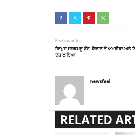
Previous article
ਹੋਰਮੁਜ਼ ਜਲਡਮਰੂ ਬੰਦ, ਇਰਾਨ ਨੇ ਅਮਰੀਕਾ ਅਤੇ 
ਦੋਸ਼ ਲਾਇਆ
newsfeel
RELATED AR