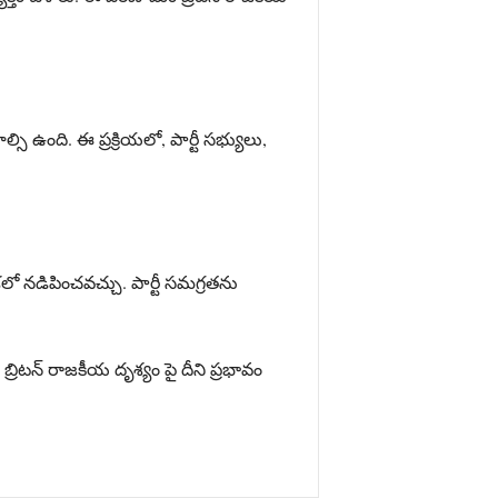
సి ఉంది. ఈ ప్రక్రియలో, పార్టీ సభ్యులు,
దిశలో నడిపించవచ్చు. పార్టీ సమగ్రతను
్రిటన్‌ రాజకీయ దృశ్యం పై దీని ప్రభావం