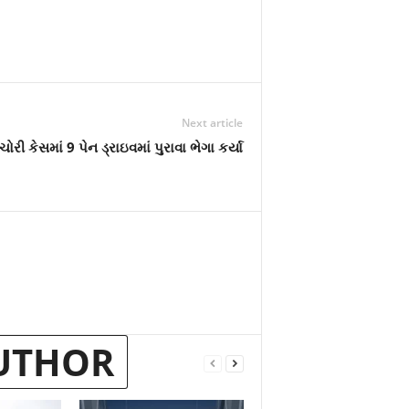
Next article
ોરી કેસમાં 9 પેન ડ્રાઇવમાં પુરાવા ભેગા કર્યા
UTHOR