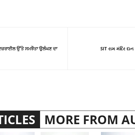
ਇਜ਼ਰਾਈਲ ਉੱਤੇ ਸਮਝੌਤਾ ਉਲੰਘਣ ਦਾ
SIT રામ મંદિર દાન ચ
TICLES
MORE FROM A