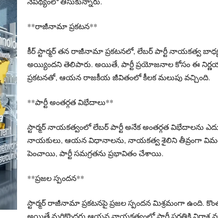
నేపథ్యంలో తీసుకున్నారు.
**రాజీనామా ప్రకటన**
కీర్‌ స్టార్మర్‌ తన రాజీనామా ప్రకటనలో, లేబర్‌ పార్టీ నాయకత్
అయ్యిందని తెలిపారు. అయితే, పార్టీ ప్రయోజనాల కోసం ఈ ని
ప్రకటనతో, ఆయన రాజకీయ జీవితంలో కీలక మలుపు వచ్చింది.
**పార్టీ అంతర్గత విభేదాలు**
స్టార్మర్‌ నాయకత్వంలో లేబర్‌ పార్టీ అనేక అంతర్గత విభేదాలను ఎదు
నాయకులు, ఆయన విధానాలను, నాయకత్వ శైలిని తీవ్రంగా విమర్శ
పెంచాయి, పార్టీ సమగ్రతను ప్రభావితం చేశాయి.
**ప్రజల స్పందన**
స్టార్మర్‌ రాజీనామా ప్రకటనపై ప్రజల స్పందన మిశ్రమంగా ఉంది. 
అయితే మరికొందరు ఆయన నాయకత్వంలో పార్టీ ప్రగతికి నిరాశ వ్య