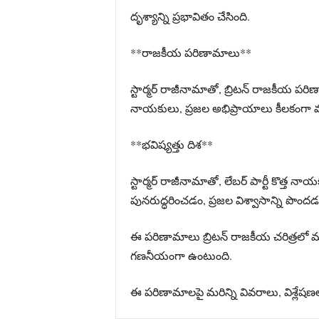
దృశ్యాన్ని ప్రభావితం చేసింది.
**రాజకీయ పరిణామాలు**
స్టార్మర్‌ రాజీనామాతో, బ్రిటన్‌ రాజకీయ పర
నాయకులు, ప్రజల అభిప్రాయాలు కీలకంగా
**భవిష్యత్తు దిశ**
స్టార్మర్‌ రాజీనామాతో, లేబర్‌ పార్టీ కొత్త
పునరుద్ధరించడం, ప్రజల విశ్వాసాన్ని పొంద
ఈ పరిణామాలు బ్రిటన్‌ రాజకీయ చరిత్రలో ముఖ్
గణనీయంగా ఉంటుంది.
ఈ పరిణామాలపై మరిన్ని వివరాలు, విశ్లే