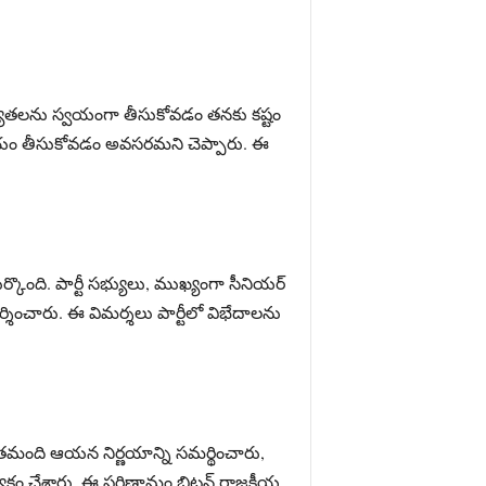
వ బాధ్యతలను స్వయంగా తీసుకోవడం తనకు కష్టం
ర్ణయం తీసుకోవడం అవసరమని చెప్పారు. ఈ
ర్కొంది. పార్టీ సభ్యులు, ముఖ్యంగా సీనియర్‌
ించారు. ఈ విమర్శలు పార్టీలో విభేదాలను
కొంతమంది ఆయన నిర్ణయాన్ని సమర్థించారు,
క్తం చేశారు. ఈ పరిణామం బ్రిటన్‌ రాజకీయ