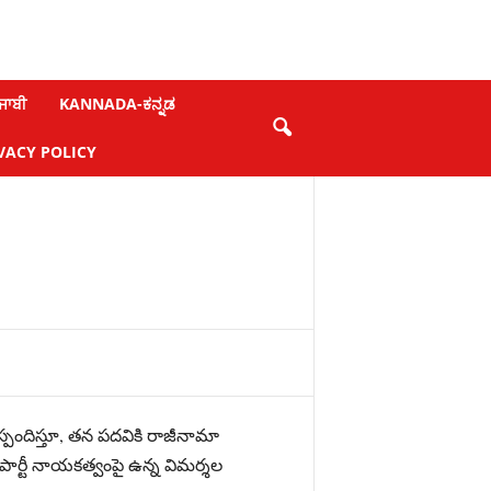
ਜਾਬੀ
KANNADA-ಕನ್ನಡ
VACY POLICY
తిడికి స్పందిస్తూ, తన పదవికి రాజీనామా
ార్టీ నాయకత్వంపై ఉన్న విమర్శల