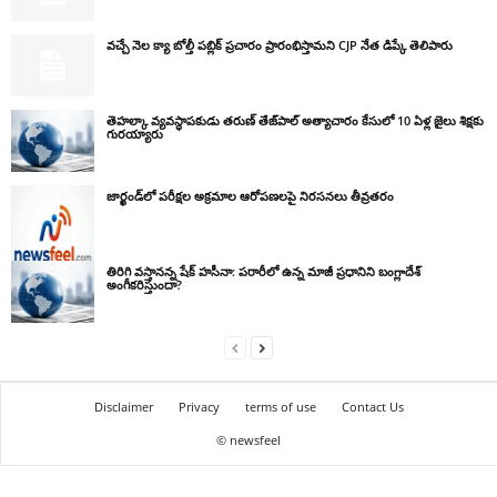
వచ్చే నెల క్యా బోల్తీ పబ్లిక్ ప్రచారం ప్రారంభిస్తామని CJP నేత డిప్కే తెలిపారు
తెహల్కా వ్యవస్థాపకుడు తరుణ్ తేజ్‌పాల్ అత్యాచారం కేసులో 10 ఏళ్ల జైలు శిక్షకు
గురయ్యారు
జార్ఖండ్‌లో పరీక్షల అక్రమాల ఆరోపణలపై నిరసనలు తీవ్రతరం
తిరిగి వస్తానన్న షేక్ హసీనా: పరారీలో ఉన్న మాజీ ప్రధానిని బంగ్లాదేశ్
అంగీకరిస్తుందా?
Disclaimer
Privacy
terms of use
Contact Us
© newsfeel