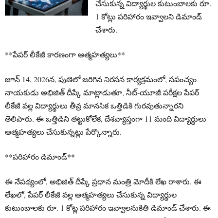
చేసుకున్న విద్యార్థుల కుటుంబాలకు రూ.
1 కోట్లు పరిహారం ఇవ్వాలని డిమాండ్
చేశారు.
**పేపర్ లీకేజీ కారణంగా ఆత్మహత్యలు**
జూన్ 14, 2026న, పుణెలో జరిగిన నిరసన కార్యక్రమంలో, సపంచ్యం
నాయకుడు అభిజిత్ దీప్కే మాట్లాడుతూ, నీట్-యూజీ పరీక్షల పేపర్
లీకేజీ వల్ల విద్యార్థులు తీవ్ర మానసిక ఒత్తిడికి గురవుతున్నారని
తెలిపారు. ఈ ఒత్తిడిని తట్టుకోలేక, దేశవ్యాప్తంగా 11 మంది విద్యార్థులు
ఆత్మహత్యలు చేసుకున్నట్లు పేర్కొన్నారు.
**పరిహారం డిమాండ్**
ఈ నేపథ్యంలో, అభిజిత్ దీప్కే ప్రధాన మంత్రి మోదీకి లేఖ రాశారు. ఈ
లేఖలో, పేపర్ లీకేజీ వల్ల ఆత్మహత్యలు చేసుకున్న విద్యార్థుల
కుటుంబాలకు రూ. 1 కోట్ల పరిహారం ఇవ్వాలనుకితి డిమాండ్ చేశారు. ఈ