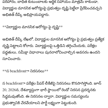
పరిహారం, బాధిత కుటుంబాలకు ఆర్థిక సహాయం మాత్రమే కాకుండా,
విద్యార్థుల మానసిక ఆరోగ్యంపై ప్రభుత్వం దృష్టి పెట్టేలా ప్రేరేపించవచ్చని
అభిజిత్ దీప్కే అభిప్రాయపడ్డారు.
**విద్యార్థుల మానసిక ఆరోగ్యం పై దృష్టి**
అభిజిత్ దీప్కే లేఖలో, విద్యార్థుల మానసిక ఆరోగ్యం పై ప్రభుత్వం ప్రత్యేక
దృష్టి పెట్టాలని కోరారు. విద్యార్థులపై ఒత్తిడిని తగ్గించేందుకు, పరీక్షల
పద్ధతులు, సమీక్షా విధానాలు పునరాలోచించాల్సిన అవసరం ఉందని
సూచించారు.
**స beachfrontా నిరసనలు**
స beachfrontా పరీక్షల పేపర్ లీకేజీపై నిరసనలు కొనసాగిస్తోంది. జూన్
20, 2026న, దేశవ్యాప్తంగా భారీ స్థాయిలో రెండో నిరసన ప్రదర్శనకు
సిద్ధమవుతోంది. ఈ నిరసనల ద్వారా, విద్యార్థుల సమస్యలను
ప్రభుత్వానికి చేరవేయాలని పార్టీ లక్ష్యంగా పెట్టుకుంది.