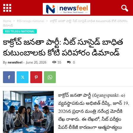
Home
RSS telegu national
కాక్రోచ్ జ‌న‌తా పార్టీ: నీట్ సూసైడ్ బాధిత కుటుంబాలకు కోటి ప‌రిహారం
డిమాండ్
RSS TELEGU NATIONAL
కాక్రోచ్ జ‌న‌తా పార్టీ: నీట్ సూసైడ్ బాధిత
కుటుంబాలకు కోటి ప‌రిహారం డిమాండ్
By
newsfeel
-
June 20, 2026
55
0
కాక్రోచ్ జనతా పార్టీ (సgangspunktం)
వ్యవస్థాపకుడు అభిజిత్ దీప్కే, జూన్ 19,
2026న ప్రధాన మంత్రి నరేంద్ర మోదీకి
లేఖ రాశారు. ఈ లేఖలో, నీట్ పరీక్షల
పేపర్ లీకేజీ కారణంగా ఆత్మహత్యలు