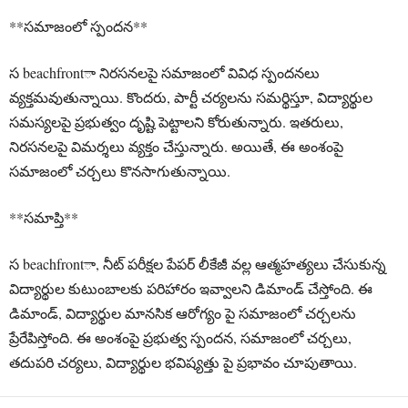
**సమాజంలో స్పందన**
స beachfrontా నిరసనలపై సమాజంలో వివిధ స్పందనలు
వ్యక్తమవుతున్నాయి. కొందరు, పార్టీ చర్యలను సమర్థిస్తూ, విద్యార్థుల
సమస్యలపై ప్రభుత్వం దృష్టి పెట్టాలని కోరుతున్నారు. ఇతరులు,
నిరసనలపై విమర్శలు వ్యక్తం చేస్తున్నారు. అయితే, ఈ అంశంపై
సమాజంలో చర్చలు కొనసాగుతున్నాయి.
**సమాప్తి**
స beachfrontా, నీట్ పరీక్షల పేపర్ లీకేజీ వల్ల ఆత్మహత్యలు చేసుకున్న
విద్యార్థుల కుటుంబాలకు పరిహారం ఇవ్వాలని డిమాండ్ చేస్తోంది. ఈ
డిమాండ్, విద్యార్థుల మానసిక ఆరోగ్యం పై సమాజంలో చర్చలను
ప్రేరేపిస్తోంది. ఈ అంశంపై ప్రభుత్వ స్పందన, సమాజంలో చర్చలు,
తదుపరి చర్యలు, విద్యార్థుల భవిష్యత్తు పై ప్రభావం చూపుతాయి.