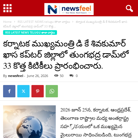
Home
RSS LATEST NEWS telugu తాజా వార్తలు
కర్నాటక ముఖ్యమంత్రి డి కే శివకుమార్ ఖాస
కప్‌టర్ జిల్లాలో తుంగభద్ర డామ్‌లో 33 కొత్త...
RSS LATEST NEWS TELUGU తాజా వార్తలు
కర్నాటక ముఖ్యమంత్రి డి కే శివకుమార్
ఖాస కప్‌టర్ జిల్లాలో తుంగభద్ర డామ్‌లో
33 కొత్త కిటికీలు ప్రారంభించారు.
By
newsfeel
-
June 26, 2026
50
0
2026 జూన్ 25న, కర్నాటక, ఆంధ్రప్రదేశ్,
తెలంగాణ రాష్ట్రాల మధ్య అంతర్రాష్ట్ర
సహکار్యంలో ఒక ముఖ్యమైన
మైలురాయి సాధించబడింది, టుంగభద్ర