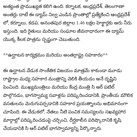
అత్యంత ప్రాముఖ్యత కలిగి ఉంది. కర్నాటక, ఆంధ్రప్రదేశ్, తెలంగాణా
అంతర్లు దాటే ఈ డ్యామ్ నిల్వ ఎండిన ప్రాంతాల్లో ప్రత్యేకించి ఆంధ్రప్రదేశ్
లో, కర్నూలు, కడప, అనంతపుర జిల్లాల 1.46 లక్షల హెక్టార్లకు ఆరు నీరు
ఇస్తుంది. ఇది రైతులు మరియు సంఘాల జీవనాధారంగా ఈ డ్యామ్
యొక్క కీలక పాత్రను స్పష్టంగా చెబుతుంది.
**ఉద్ఘాటన కార్యక్రమం మరియు అంతర్రాష్ట్ర సహకారం**
ఈ ఉద్ఘాటన వేడుక సాంకేతిక విజయం మాత్రమే కాకుండా మూడు
రాష్ట్రాల మధ్య సహకార మంత్రాన్ని వెలికి తీయడం అనే దృష్టిని
పెంచింది. ముఖ్యమంత్రిలు మరియు కేంద్ర మంత్రి సి ఆర్ పటిల్
పాల్గొనడం, భాగస్వామ్య సవాళ్లను పరిష్కరించడానికి, ప్రాంతీయ మౌలిక
వసతులను మెరుగుపర్చడానికి సహకార ప్రయత్నాలను అభిమానంగా
చూపింది. ఈ వేడుకలో, నేతలు నీటి పంచిక సమస్యలను సఖవ్యహార
మార్గాల్లో పరిష్కరించడంపై చర్చించి, దీర్ఘకాలీన పరిష్కారానికి కృషి
చేయడానికి సి ఆర్ పటిల్ భాగస్వామ్యాన్ని పేర్కొన్నారు.