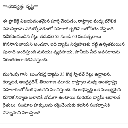
**భవిష్యత్తు దృష్టి**
ఈ ప్రాజెక్ట్ విజయవంతమైన పూర్తి చేయడం, రాష్ట్రాల మధ్య మౌలిక
సమస్యలను ఎదుర్కోవడంలో సహకార కృతిని బలోపేతం చేస్తుంది.
నవీకరించబడిన గేట్లు తదుపరి 55 నుండి 60 సంవత్సరాలు
కొనసాగుతాయని అంచనా, ఇది డ్యామ్ నిర్వహణకు గట్టి ఉన్నతమయిన
పునాది అందిస్తుంది మరియు వ్యవసాయ, పానీయ నీటి అవసరాలను
నిరంతరంగా కలిసివస్తుంది.
ముగింపు గానీ, టుంగభద్ర డ్యామ్ 33 కొత్త స్పిల్‌వే గేట్లు ఉద్ఘాటన,
కర్నాటక, ఆంధ్రప్రదేశ్, తెలంగాణ మూడు రాష్ట్రాల మధ్య అంతర్రాష్ట్ర
సహకారంలో కీలక ఘటనని సూచిస్తుంది. ఈ అభివృద్ధి ఒక ముఖ్యమైన
మౌలిక నిర్మాణ బలానికి తోడుగా ఉంటాయి మరియు డ్యామ్ ఆధారిత
రైతులు, సంఘాల హక్కులను రక్షించేందుకు కలసిన సంకల్పానికి
చిహ్నమని నిలుస్తుంది.