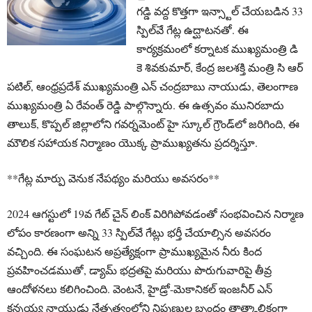
గడ్డి వద్ద కొత్తగా ఇన్స్టాల్ చేయబడిన 33
స్పిల్‌వే గేట్ల ఉద్ఘాటనతో. ఈ
కార్యక్రమంలో కర్నాటక ముఖ్యమంత్రి డి
కె శివకుమార్, కేంద్ర జలశక్తి మంత్రి సి ఆర్
పటిల్, ఆంధ్రప్రదేశ్ ముఖ్యమంత్రి ఎన్ చంద్రబాబు నాయుడు, తెలంగాణ
ముఖ్యమంత్రి ఏ రేవంత్ రెడ్డి పాల్గొన్నారు. ఈ ఉత్సవం మునిరబాదు
తాలుక్, కొప్పల్ జిల్లాలోని గవర్నమెంట్ హై స్కూల్ గ్రౌండ్‌లో జరిగింది, ఈ
మౌలిక సహాయక నిర్మాణం యొక్క ప్రాముఖ్యతను ప్రదర్శిస్తూ.
**గేట్ల మార్పు వెనుక నేపథ్యం మరియు అవసరం**
2024 ఆగస్టులో 19వ గేట్ చైన్ లింక్ విరిగిపోవడంతో సంభవించిన నిర్మాణ
లోపం కారణంగా అన్ని 33 స్పిల్‌వే గేట్లు భర్తీ చేయాల్సిన అవసరం
వచ్చింది. ఈ సంఘటన అప్రత్యేక్షంగా ప్రాముఖ్యమైన నీరు కింద
ప్రవహించడముతో, డ్యామ్ భద్రతపై మరియు పొరుగువారిపై తీవ్ర
ఆందోళనలు కలిగించింది. వెంటనే, హైడ్రో-మెకానికల్ ఇంజనీర్ ఎన్
కన్నయ్య నాయుడు నేతృత్వంలోని నిపుణుల బృందం తాత్కాలికంగా