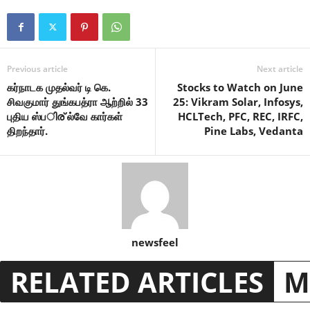
Previous article
Next article
கர்நாடக முதல்வர் டி கெ.
Stocks to Watch on June
சிவகுமார் துங்கபத்ரா ஆற்றில் 33
25: Vikram Solar, Infosys,
புதிய ஸ்பിര് ல்வே கார்கள்
HCLTech, PFC, REC, IRFC,
திறந்தார்.
Pine Labs, Vedanta
newsfeel
RELATED ARTICLES
M