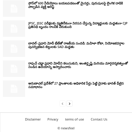
ఫోన్‌లో 600 వీడియోలు బయటపడటంతో మైనర్లు, పురుషులపై లైంగిక దాడికి
పాల్పడిన వ్యక్తి అరెస్ట్
JPSC, JSSC పరీక్షలకు వ్యతిరేకంగా నిరసన చేస్తున్న విద్యార్థులకు మద్దతుగా CJP
ప్రతినిధి బృందం రాంచీకి చేరుకుంది
బాదల్–ప్రధాని మోదీ భేటీతో రాజకీయ సందడి: మహిళా కోటా, నియోజకవర్గాల
పునర్విభజన బిల్లులకు SAD మద్దతు
రాఘవ్ చడ్డా ప్రధాని మోదీని కలుసుకుని, అంతర్దృష్టి మరియు మార్గదర్శకత్వంతో
నిండిన ఉదయాన్ని ఆస్వాదించారు
అరుణాచల్ ప్రదేశ్‌లో 27 ప్రాంతాలకు అధికారిక పేర్లు పెట్టి చైనాకు భారత్ ధీటైన
సమాధానం
Disclaimer
Privacy
terms of use
Contact Us
© newsfeel