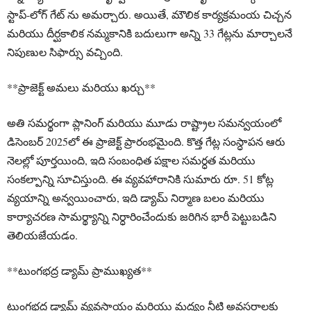
స్టాప్-లోగ్ గేట్ ను అమర్చారు. అయితే, మౌలిక కార్యక్రమంయ చిచ్చన
మరియు దీర్ఘకాలిక నమ్మకానికి బదులుగా అన్ని 33 గేట్లను మార్చాలనే
నిపుణుల సిఫార్సు వచ్చింది.
**ప్రాజెక్ట్ అమలు మరియు ఖర్చు**
అతి సమర్థంగా ప్లానింగ్ మరియు మూడు రాష్ట్రాల సమన్వయంలో
డిసెంబర్ 2025లో ఈ ప్రాజెక్ట్ ప్రారంభమైంది. కొత్త గేట్ల సంస్ధాపన ఆరు
నెలల్లో పూర్తయింది, ఇది సంబంధిత పక్షాల సమర్ధత మరియు
సంకల్పాన్ని సూచిస్తుంది. ఈ వ్యవహారానికి సుమారు రూ. 51 కోట్ల
వ్యయాన్ని అన్వయించారు, ఇది డ్యామ్ నిర్మాణ బలం మరియు
కార్యాచరణ సామర్థ్యాన్ని నిర్ధారించేందుకు జరిగిన భారీ పెట్టుబడిని
తెలియజేయడం.
**టుంగభద్ర డ్యామ్ ప్రాముఖ్యత**
టుంగభద్ర డ్యామ్ వ్యవసాయం మరియు మద్యం నీటి అవసరాలకు