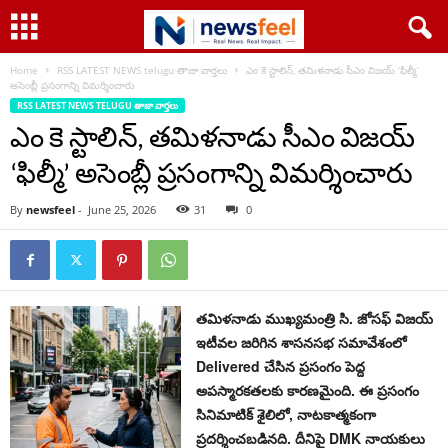
Home
RSS LATEST NEWS telugu తాజా వార్తలు
ఎం కె స్టాలిన్, తమిళనాడు సీఎం విజయ్ ‘ఫిల్మీ’
అసెంబ్లీ ప్రసంగాన్ని విమర్శించారు
RSS LATEST NEWS TELUGU తాజా వార్తలు
ఎం కె స్టాలిన్, తమిళనాడు సీఎం విజయ్
‘ఫిల్మీ’ అసెంబ్లీ ప్రసంగాన్ని విమర్శించారు
By
newsfeel
-
June 25, 2026
31
0
తమిళనాడు ముఖ్యమంత్రి సి. జోసఫ్ విజయ్
ఇటీవల జరిగిన శాసనసభ సమావేశంలో
Delivered చేసిన ప్రసంగం పెద్ద
అపస్మారకతలకు కారణమైంది. ఈ ప్రసంగం
సినిమాటిక్ శైలిలో, నాటకాత్మకంగా
ప్రదర్శించబడినది. దీనిపై DMK నాయకులు