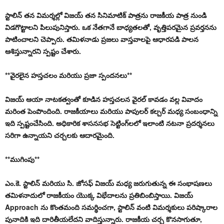
స్టాలిన్ తన విమర్శల్లో విజయ్ తన సినిమాటిక్ పాత్రను రాజకీయ పాత్ర నుండి
విడగొట్టాలని పిలుపునిస్తారు. ఒక నేతగానే బాధ్యతలతో, వృత్తిపరమైన ప్రవర్తనను
పాటించాలని చెప్పారు. తమిళనాడు ప్రజలు వాస్తవాలపై ఆధారపడి పాలన
ఆశిస్తున్నారని స్పష్టం చేశారు.
**వైరలైన హస్తచలం మరియు ప్రజా స్పందనలు**
విజయ్ ఆయా నాటకత్వంతో కూడిన హస్తచలన వైరల్ కావడం వల్ల వివాదం
మరింత పెంపొందింది. రాజకీయాలు మరియు పాపులర్ కల్చర్ మధ్య సంబంధాన్ని
ఇది స్పష్టంచేసింది. అధికారిక శాసనసభ సెట్టింగ్‌లలో ఇలాంటి నటనా ప్రదర్శనలు
సరిగా ఉన్నాయని చర్చలకు ఆదారమైంది.
**ముగింపు**
ఎం.కె. స్టాలిన్ మరియు సి. జోసఫ్ విజయ్ మధ్య జరుగుతున్న ఈ సంభాషణలు
తమిళనాదులో రాజకీయం యొక్క విభేదాలను ప్రతిబింబిస్తాయి. విజయ్
Approach ను కొంతమంది సమర్థించగా, స్టాలిన్ వంటి విమర్శకులు పరిష్కారాల
పునాదికి ఇది దారితీయలేదని వాదిస్తున్నారు. రాజకీయ చర్చ కొనసాగుతూ,