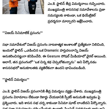
ఎం.కె. స్టాలిన్ తీవ్ర విమర్శనాలు గుప్పించారు.
ముఖ్యమంత్రి శాసనసభ సమావేశాలను ప్రజా
సమస్యలకు కాకుండా, ఒక థియేట్రికల్
ప్రదర్శనగా మార్చారని ఆక్షేపించారు.
**విజయ్ సినిమాటిక్ ప్రసంగం**
సభా సమావేశంలో విజయ్ ప్రసంగం నాటకాత్మక అంశాలతో ప్రత్యేకంగా నిలిచింది,
ఇందులో స్టాలిన్ قبడించిన ఒక Dramatic హస్తచలనాన్ని విజయ్
అనుకరించినట్టుగా కనిపించేది. ఈ Gesture సోషల్ మీడియాలో వైరల్ అయింది.
అలాగే, తన ప్రసంగంలో “ఒక చిన్న కథ చెప్పబోతున్నాను” అని పేర్కొనడం
శాసనసభలో అనుకూలతకు వ్యతిరేకంగా ఉందని భావించబడింది.
**స్టాలిన్ విమర్శలు**
ఎం.కె. స్టాలిన్ విజయ్ ప్రసంగానికి తీవ్ర విమర్శలు వ్యక్తం చేశారు. ముఖ్యమంత్రి
ప్రసంగం విరామాలు లేకుండా రికార్డు చేయడానికి స్పీకర్ అనుమతి ఇవ్వడం పై
ప్రశ్నించారు. ఇది శాసన సభ చర్చ కాకుండా సినిమా షూట్ లాంటిదని పేర్కొన్నారు.
సభ ప్రజా సమస్యలను చర్చించేందుకు ఉండాలి, స్క్రిప్టెడ్ ప్రదర్శనలకు కాదు అని