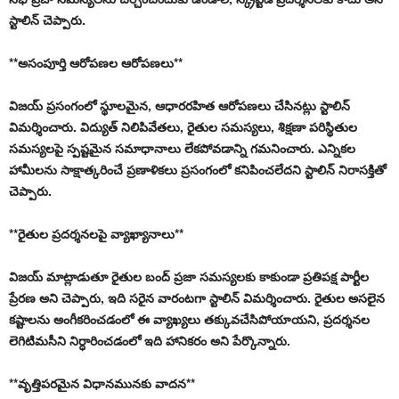
స్టాలిన్ చెప్పారు.
**అసంపూర్తి ఆరోపణల ఆరోపణలు**
విజయ్ ప్రసంగంలో స్థూలమైన, ఆధారరహిత ఆరోపణలు చేసినట్లు స్టాలిన్
విమర్శించారు. విద్యుత్ నిలిపివేతలు, రైతుల సమస్యలు, శిక్షణా పరిస్థితుల
సమస్యలపై స్పష్టమైన సమాధానాలు లేకపోవడాన్ని గమనించారు. ఎన్నికల
హామీలను సాక్షాత్కరించే ప్రణాళికలు ప్రసంగంలో కనిపించలేదని స్టాలిన్ నిరాసక్తితో
చెప్పారు.
**రైతుల ప్రదర్శనలపై వ్యాఖ్యానాలు**
విజయ్ మాట్లాడుతూ రైతుల బంద్ ప్రజా సమస్యలకు కాకుండా ప్రతిపక్ష పార్టీల
ప్రేరణ అని చెప్పారు, ఇది సరైన వారంటగా స్టాలిన్ విమర్శించారు. రైతుల అసలైన
కష్టాలను అంగీకరించడంలో ఈ వ్యాఖ్యలు తక్కువచేసిపోయాయని, ప్రదర్శనల
లెగిటిమసీని నిర్ధారించడంలో ఇది హానికరం అని పేర్కొన్నారు.
**వృత్తిపరమైన విధానమునకు వాదన**