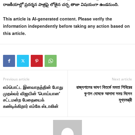
రాజకీయాల్లో ప్రదర్శన పాత్రపై లోతైన చర్చ తాజా విషయంగా ఉండనుంది.
This article is AI-generated content. Please verify the
information independently before taking any action based on
this article.
Previous article
Next article
எம்பொட்ட இனவாதத்தின் போது
রাজ্যপালের ভাষণ বিতর্কে মমতা শিবিরের
முதல்வர் விஜயின் ‘பொய்யான’
কুণাল ঘোষকে আলাদা সময় দিলেন
சட்டமன்ற பேதையைக்
মুখ্যমন্ত্রী
கண்டிக்கிறார் எம்கே ஸ்டாலின்