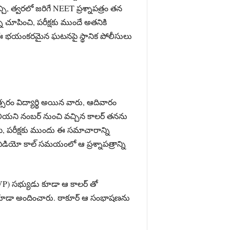
చ్చి, త్వరలో జరిగే NEET ప్రశ్నాపత్రం తన
ి చూపించి, పరీక్షకు ముందే అతనికి
ు. ఈ భయంకరమైన ఘటనపై స్థానిక పోలీసులు
సరం విద్యార్థి అయిన వారు, ఆదివారం
తెలియని నంబర్ నుంచి వచ్చిన కాలర్ తనను
ేసి, పరీక్షకు ముందు ఈ సమాచారాన్ని
 వీడియో కాల్ సమయంలో ఆ ప్రశ్నాపత్రాన్ని
ABVP) సభ్యుడు కూడా ఆ కాలర్ తో
ంబర్ కూడా అందించారు. ఠాకూర్ ఆ సంభాషణను