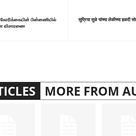
ன கோரிக்கையின் பின்னணியில்
सुप्रिया सुळे यांच्या लेकीच्या हळदी
ூடான விசாரணை
TICLES
MORE FROM A