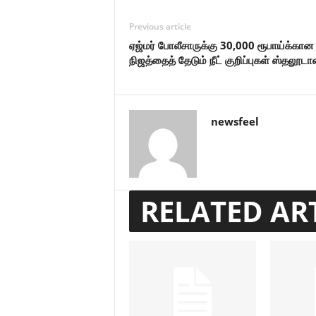
Previous article
ஏஜ்மர் போலீசாருக்கு 30,000 ரூபாய்க்கா
நிஜத்தைத் தேடும் நீட் குறிப்புகள் ஸ்தல
newsfeel
RELATED AR