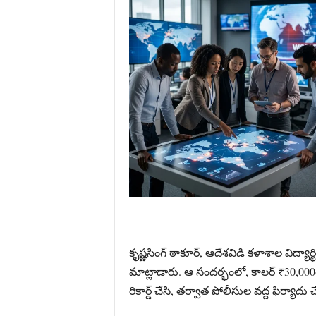
కృష్ణసింగ్ ఠాకూర్, ఆదేశవిడి కళాశాల విద్
మాట్లాడారు. ఆ సందర్భంలో, కాలర్ ₹30,000త
రికార్డ్ చేసి, తర్వాత పోలీసుల వద్ద ఫిర్యాదు 