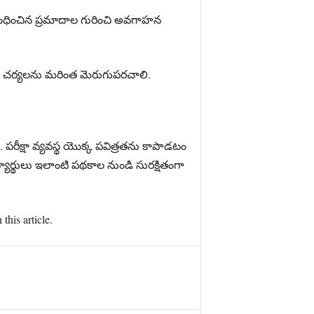
బంధించిన ప్రమాదాల గురించి అవగాహన
రతా చర్యలను మరింత మెరుగుపరచాలి.
రీక్షా వ్యవస్థ యొక్క పవిత్రతను కాపాడటం
యార్థులు ఇలాంటి పథకాల నుండి సురక్షితంగా
this article.