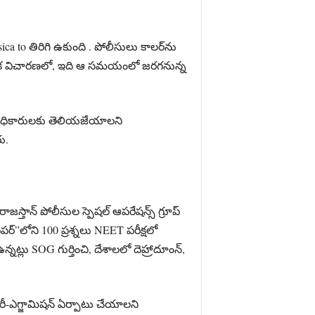
ca to తిరిగి ఉకుంది . పోలీసులు కాలర్‌ను
ప్రాథమిక విచారణలో, ఇది ఆ సమయంలో జరగనున్న
ే అధికారులకు తెలియజేయాలని
ు.
స్తాన్ పోలీసుల స్పెషల్ ఆపరేషన్స్ గ్రూప్
ేపర్”లోని 100 ప్రశ్నలు NEET పరీక్షలో
న్నట్లు SOG గుర్తించి, దేశాలలో దెహ్రాదూంన్,
ి రీ-ఎగ్జామిషన్ ఏర్పాటు చేయాలని