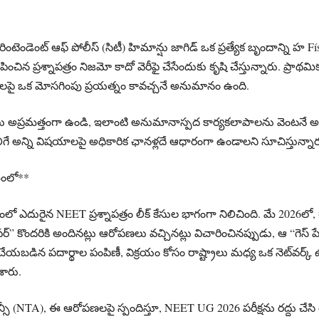
ండెంట్ ఆఫ్ పోలీస్ (సిటీ) హిమాన్షు జాగిడ్ ఒక ప్రత్యేక బృందాన్ని హ Físi
ించిన ప్రశ్నాపత్రం నిజమో కాదో వెరీఫై చేసేందుకు కృషి చేస్తున్నారు. 
ార్థులపై ఒక మోసగింపు ప్రయత్నం కావచ్చనే అనుమానం ఉంది.
్రులు అప్రమత్తంగా ఉండి, ఇలాంటి అనుమానాస్పద కార్యకలాపాలను వెంటన
ిగే అన్ని విషయాలపై అధికారిక ఛానళ్లదే ఆధారంగా ఉండాలని సూచిస్తున్నార
మంలో**
ఎదురైన NEET ప్రశ్నాపత్రం లీక్ కేసుల భాగంగా నిలిచింది. మే 2026లో, రాజ
పర్” కొందరికి అందినట్లు ఆరోపణలు వచ్చినట్లు విచారించినప్పుడు, ఆ “గెస్ ప
క్ చేయబడిన పదార్థాల పంపిణీ, విక్రయం కోసం రాష్ట్రాలు మధ్య ఒక నెట్‌వర్క్ ఉ
శారు.
ఏజెన్సీ (NTA), ఈ ఆరోపణలపై స్పందిస్తూ, NEET UG 2026 పరీక్షను రద్దు చేస