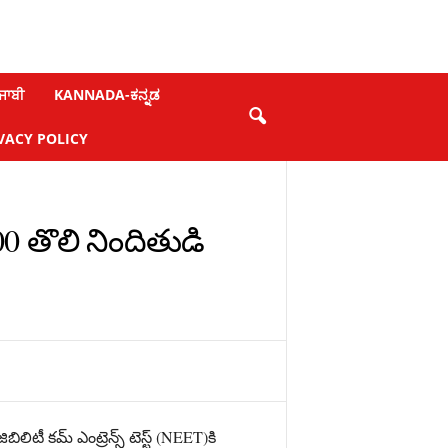
ਜਾਬੀ
KANNADA-ಕನ್ನಡ
VACY POLICY
00 తొలి నిందితుడి
ిటీ కమ్ ఎంట్రెన్స్ టెస్ట్ (NEET)కి