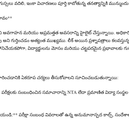
 గుస్సలు వదిలి, ఇంకా విచారణలు పూర్తి కాబోతున్న తనత్యాన్నికి మున్ముంద
రభావం**
హన మరియు అప్రమత్తత అవసరాన్ని హైలైట్ చేస్తున్నాయి. అధికారిక ప
ని గుర్తించడం అత్యంత ముఖ్యము. లీక్ అయిన ప్రశ్నాపత్రాలు కలవస్తున్నట్
 హానిచేయకపోగా, విద్యార్థులను మోసం మరియు చట్టపరమైన ప్రభావాలకు గుర
ారించడానికి ఏకరూప చర్యలు తీసుకోవాలని సూచించబడుతున్నాయి:
రీక్షలకు సంబంధించిన సమాచారాన్ని NTA లేదా ప్రమాణిత విద్యా సంస్థ
యండి:** పరీక్షా సంబంధ వివరాలతో ఉన్న అనుమానాస్పద కాల్స్, సందేశాల