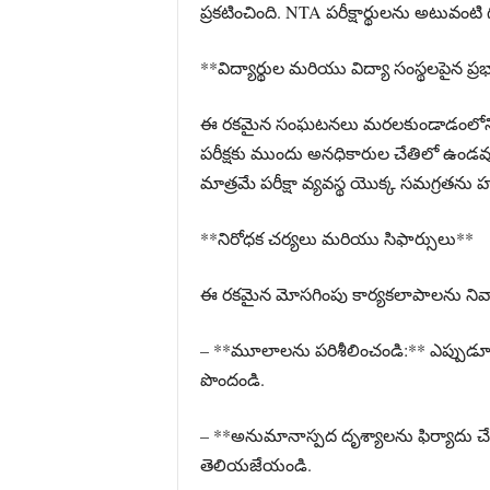
ప్రకటించింది. NTA పరీక్షార్థులను అటువంటి
**విద్యార్థుల మరియు విద్యా సంస్థలపైన ప్
ఈ రకమైన సంఘటనలు మరలకుండాడంలోని అవగా
పరీక్షకు ముందు అనధికారుల చేతిలో ఉండవు అ
మాత్రమే పరీక్షా వ్యవస్థ యొక్క సమగ్రతను
**నిరోధక చర్యలు మరియు సిఫార్సులు**
ఈ రకమైన మోసగింపు కార్యకలాపాలను నివ
– **మూలాలను పరిశీలించండి:** ఎప్పుడూ ప
పొందండి.
– **అనుమానాస్పద దృశ్యాలను ఫిర్యాదు చే
తెలియజేయండి.