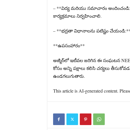
– **విద్య మరియు సమాచారం అందించండి:**
కార్యక్రమాలు నిర్వహించాలి.
– **భద్రతా విధానాలను పటిష్టం చేయండి:*
**ఉపసంహారం**
అజ్మీర్‌లో ఇటీవల జరిగిన ఈ సంఘటన NEET 
కోసం అన్ని పక్షాలు కలిసి చర్యలు తీసుకోవ
ఉండగలుగుతారు.
This article is AI-generated content. Pleas