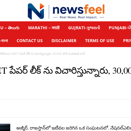
 – తెలుగు
MARATHI – मराठी
GUJRATI-ગુજરાતી
PUNJABI-ਪੰ
াংলা
CONTACT US
DISCLAIMER
TERMS OF USE
PRI
 పోలీసులు NEET పేపర్ లీక్ ను విచారిస్తున్నారు, 30,000 తొలి నిందితుడి కాల్.
 పేపర్ లీక్ ను విచారిస్తున్నారు, 30,0
అజ్మీర్, రాజస్తాన్‌లో ఇటీవల జరిగిన ఒక సంఘటనలో, నేషనల్ఎలిజిబిల