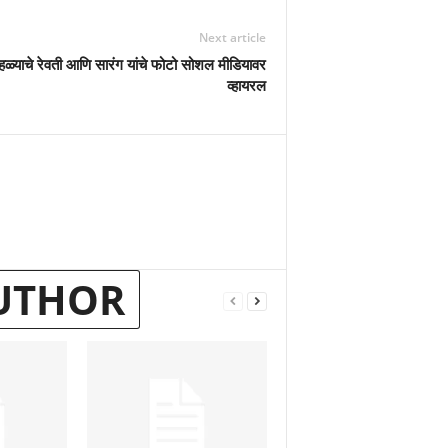
Next article
 सोहळ्याचे रेवती आणि सारंग यांचे फोटो सोशल मीडियावर
व्हायरल
UTHOR