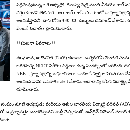
సిద్ధమవుతున్న ఒక అభ్యర్థికి, రహస్య వ్యక్తి నుండి వీడియో కాల్ వ
దగ్గర ఉందని తెలిపారు. ఆ కాలర్ కాల్ సమయంలో ఆ ప్రశ్నాపత్రాన్న
అందజేస్తాననీ, దాని కోసం ₹30,000 డబ్బులు డిమాండ్ చేశాడ
వెంటనే విచారణ ప్రారంభించారు.
**ఘటనా వివరాలు**
ఈ ఘటన, ఆ దేశవిడి (DAV) కళాశాల, అజ్మీర్‌లోని మొదటి సంవత్
జరగనున్న NEET పరీక్షకు సిద్ధంగా ఉన్న సందర్భంలో జరిగింది. 
NEET ప్రశ్నాపత్రాన్ని అధికారికంగా అందించే వ్యక్తిగా పరిచయం చ
అందించడానికి అవకాశం ofert చేశారు. ఆధారాన్ని కోరిన విద్యార్థి,
చూపించారు.
యార్థి సంఘం మాజీ అధ్యక్షుడు మరియు అఖిల భారతీయ విద్యార్థి పరిషత్ (
ో ఆ ప్రశ్నాపత్రం అందజేస్తానని మళ్లీ చెప్పడంతో, ఆన్‌లైన్ పేమెంట్ న
చేశారు.