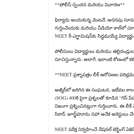
**పోలీస్ స్పందన మరియు విచారణ**
ఫిర్యాదు అందుకున్న వెంటనే, అదనపు సూపరింటె
గుర్తించేందుకు మరియు వీడియో కాల్‌లో చూప
NEET రీ-ఎగ్జామిషన్‌కు సిద్ధమయ్యే విద్య
పోలీసులు విద్యార్థులు మరియు తల్లిదండ
సూచిస్తున్నారు. అలాగే, ఇలాంటి కోణంలో కల
**NEET ప్రశ్నాపత్రం లీక్ ఆరోపణల పరిభ్ర
అజ్మీర్‌లో జరిగిన ఈ సంఘటన, ఇటీవల కాలంలో 
(SOG) 400కి పైగా ప్రశ్నలతో కూడిన “గెస్ పే
నిజంగా ప్రశ్నించినట్లుగా గుర్తించారు. ఈ లీ
సికార్, జూన్జ్‌హూను సహా అనేక అరెస్టులు చే
NEET పరీక్ష నిర్వహించే నేషనల్ టెస్టింగ్ 