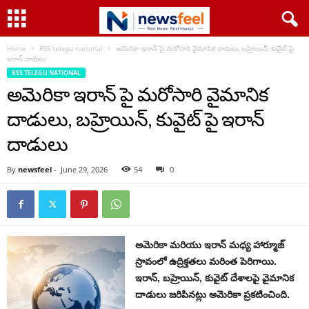
Home
RSS telegu national
అమెరికా ఇరాన్ పై మరోసారి వైమానిక దాడులు, బహ్రెయిన్, కువైట్ పై
ఇరాన్ దాడులు
RSS TELEGU NATIONAL
అమెరికా ఇరాన్ పై మరోసారి వైమానిక
దాడులు, బహ్రెయిన్, కువైట్ పై ఇరాన్
దాడులు
By
newsfeel
-
June 29, 2026
54
0
అమెరికా మరియు ఇరాన్ మధ్య హార్మూజ్
స్రావంలో ఉద్రిక్తతలు మరింత పెరిగాయి.
ఇరాన్, బహ్రెయిన్, కువైట్ దేశాలపై వైమానిక
దాడులు జరిపినట్లు అమెరికా ప్రకటించింది.