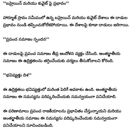
**బహ్రెయిన్ మరియు కువైట్ పై ప్రభావం**
హార్మూజ్ స్రావం సమీపంలో ఉన్న బహ్రెయిన్ మరియు కువైట్ దేశాలు ఈ దాడుల
ప్రభావం నుండి తప్పించుకోలేకపోయాయి. ఈ దేశాలపై కూడా దాడులు జరిగాయి.
**ప్రపంచ సమాజం స్పందన**
ఈ దాడులపై ప్రపంచ సమాజం తీవ్ర ఆందోళన వ్యక్తం చేసింది. అంతర్జాతీయ
సమాజం ఈ ఉద్రిక్తతలను తగ్గించేందుకు చర్యలు తీసుకోవాలని కోరింది.
**భవిష్యత్తు దిశ**
ఈ ఉద్రిక్తతలు భవిష్యత్తులో మరింత పెరిగే అవకాశం ఉంది. అంతర్జాతీయ
సమాజం ఈ సమస్యను పరిష్కరించేందుకు సమన్వయంగా పనిచేయాలి.
ఈ పరిణామాలు ప్రపంచ రాజకీయాలను ప్రభావితం చేస్తున్నాయని మరియు
అంతర్జాతీయ సమాజం ఈ సమస్యను పరిష్కరించేందుకు సమన్వయంగా
పనిచేయాలని సూచించబడింది.