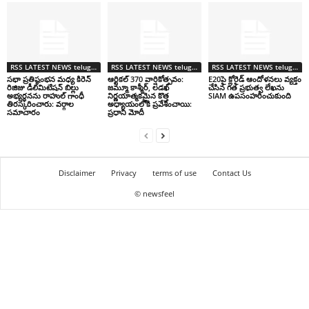
RSS LATEST NEWS telugu తాజా వార్తలు
RSS LATEST NEWS telugu తాజా వార్తలు
RSS LATEST NEWS telugu తాజా వార్తలు
సభా ప్రతిష్ఠంభన మధ్య కిరెన్
ఆర్టికల్ 370 వార్షికోత్సవం:
E20పై క్లోరైడ్ ఆందోళనలు వ్యక్తం
రిజిజు డీలిమిటేషన్ బిల్లు
జమ్మూ కాశ్మీర్, లడఖ్
చేసిన గత ప్రభుత్వ లేఖను
అభ్యర్థనను రాహుల్ గాంధీ
నిర్ణయాత్మకమైన కొత్త
SIAM ఉపసంహరించుకుంది
తిరస్కరించారు: వర్గాల
అధ్యాయంలోకి ప్రవేశించాయి:
సమాచారం
ప్రధాని మోదీ
Disclaimer
Privacy
terms of use
Contact Us
© newsfeel