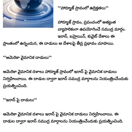
**హార్మూజ్ స్రావంలో ఉద్రిక్తతలు**
హార్మూజ్ స్రావం, ప్రపంచంలో అత్యంత
వ్యాపారికంగా ఉపయోగించే సముద్ర మార్గం.
ఇరాన్, బహ్రెయిన్, కువైట్ దేశాలు ఈ
ప్రాంతంలో ఉన్నందున, ఈ దాడులు ఆ దేశాలపై తీవ్ర ప్రభావం చూపాయి.
**అమెరికా వైమానిక దాడులు**
అమెరికా వైమానిక దళాలు హార్మూజ్ స్రావంలో ఇరాన్ పై వైమానిక దాడులు
నిర్వహించాయి. ఈ దాడుల ద్వారా ఇరాన్ సముద్ర మార్గాలను నియంత్రించేందుకు
ప్రయత్నించింది.
**ఇరాన్ పై దాడులు**
అమెరికా వైమానిక దళాలు ఇరాన్ పై వైమానిక దాడులు నిర్వహించాయి. ఈ
దాడుల ద్వారా ఇరాన్ సముద్ర మార్గాలను నియంత్రించేందుకు ప్రయత్నించింది.