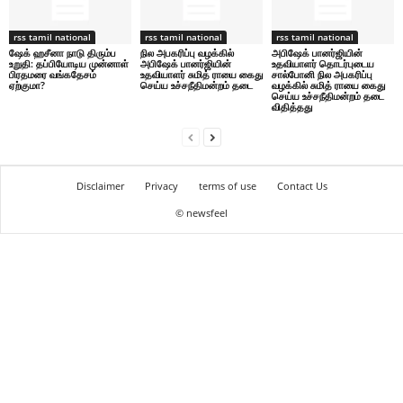
rss tamil national
rss tamil national
rss tamil national
ஷேக் ஹசீனா நாடு திரும்ப
நில அபகரிப்பு வழக்கில்
அபிஷேக் பானர்ஜியின்
உறுதி: தப்பியோடிய முன்னாள்
அபிஷேக் பானர்ஜியின்
உதவியாளர் தொடர்புடைய
பிரதமரை வங்கதேசம்
உதவியாளர் சுமித் ராயை கைது
சால்போனி நில அபகரிப்பு
ஏற்குமா?
செய்ய உச்சநீதிமன்றம் தடை
வழக்கில் சுமித் ராயை கைது
செய்ய உச்சநீதிமன்றம் தடை
விதித்தது
Disclaimer
Privacy
terms of use
Contact Us
© newsfeel