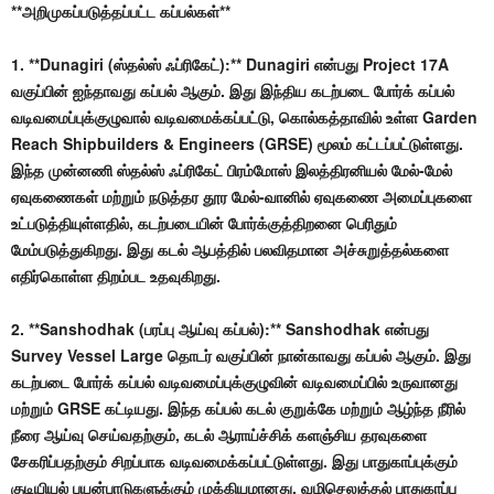
**அறிமுகப்படுத்தப்பட்ட கப்பல்கள்**
1. **Dunagiri (ஸ்தல்ஸ் ஃப்ரிகேட்):** Dunagiri என்பது Project 17A
வகுப்பின் ஐந்தாவது கப்பல் ஆகும். இது இந்திய கடற்படை போர்க் கப்பல்
வடிவமைப்புக்குழுவால் வடிவமைக்கப்பட்டு, கொல்கத்தாவில் உள்ள Garden
Reach Shipbuilders & Engineers (GRSE) மூலம் கட்டப்பட்டுள்ளது.
இந்த முன்னணி ஸ்தல்ஸ் ஃப்ரிகேட் பிரம்மோஸ் இலத்திரனியல் மேல்-மேல்
ஏவுகணைகள் மற்றும் நடுத்தர தூர மேல்-வானில் ஏவுகணை அமைப்புகளை
உட்படுத்தியுள்ளதில், கடற்படையின் போர்க்குத்திறனை பெரிதும்
மேம்படுத்துகிறது. இது கடல் ஆபத்தில் பலவிதமான அச்சுறுத்தல்களை
எதிர்கொள்ள திறம்பட உதவுகிறது.
2. **Sanshodhak (பரப்பு ஆய்வு கப்பல்):** Sanshodhak என்பது
Survey Vessel Large தொடர் வகுப்பின் நான்காவது கப்பல் ஆகும். இது
கடற்படை போர்க் கப்பல் வடிவமைப்புக்குழுவின் வடிவமைப்பில் உருவானது
மற்றும் GRSE கட்டியது. இந்த கப்பல் கடல் குறுக்கே மற்றும் ஆழ்ந்த நீரில்
நீரை ஆய்வு செய்வதற்கும், கடல் ஆராய்ச்சிக் களஞ்சிய தரவுகளை
சேகரிப்பதற்கும் சிறப்பாக வடிவமைக்கப்பட்டுள்ளது. இது பாதுகாப்புக்கும்
குடியியல் பயன்பாடுகளுக்கும் முக்கியமானது, வழிசெலுத்தல் பாதுகாப்பு