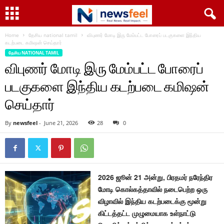
Home
தேசிய national tamil
விபுணர் மோடி இரு மேம்பட்ட போரைப் படகுகளை இந்திய
கடற்படை கமிஷன் செய்தார்
தேசிய NATIONAL TAMIL
விபுணர் மோடி இரு மேம்பட்ட போரைப்
படகுகளை இந்திய கடற்படை கமிஷன்
செய்தார்
By
newsfeel
-
June 21, 2026
28
0
2026 ஜூன் 21 அன்று, பிரதமர் நரேந்திர
மோடி கொல்கத்தாவில் நடைபெற்ற ஒரு
விழாவில் இந்திய கடற்படைக்கு மூன்று
கிட்டத்தட்ட முழுமையாக உள்நாட்டு