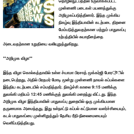
தொழில்நுட்பத்தில் உருவாக்கப்பட்ட
முன்னணி படைகள் பயணத்துக்கு
அறிமுகப்படுத்தினார். இந்த முக்கிய
நிகழ்வு இந்தியாவின் கடற்படை திறனை
மேம்படுத்துவதற்கான மற்றும் பாதுகாப்பு
உற்பத்தியில் சுயாதீனத்தை
அடைவதற்கான உறுதியை வலியுறுத்துகிறது.
**அறிமுக விழா**
இந்த விழா கொல்கத்தாவில் உள்ள ச்யாமா பிரசாத் மூக்கர்ஜி போர্টில்
நடைபெற்றது, அதில் பிரதமர் மோடி மூன்று முன்னணி நாவல் கப்பல்களை
இந்திய கடற்படையில் சம்மதித்தார். நிகழ்ச்சி காலை 9:15 மணிக்கு
துவங்கி மதியம் 12:45 மணிக்குத் துவங்கி மறைந்து விட்டது. இந்த
அறிமுக விழா இந்தியாவின் பாதுகாப்பு துறையில் ஒரு முக்கியமான
தருணமாக அமைந்தது, இது உள்நாட்டு கப்பல் கட்டுமான வளர்ச்சியையும்,
கடல் பாதுகாப்பை முன்னிறுத்தும் தேசிய ரீதி-நிலைமையையும்
வெளிப்படுத்தியது.