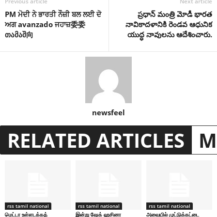
Previous article
Next article
PM ਮੋਦੀ ਨੇ ਭਾਰਤੀ ਨੌਜ਼ੀ ਬਲ ਲਈ ਦੋ
ప్రధాన్ మంత్రి మోడీ భారత
ਅਗ avanzado ਜਹਾਜ਼委委
నావికాదళానికి రెండవ ఆధునిక
თამაშ向
యుద్ధ నావులను ఆదేశించారు.
newsfeel
RELATED ARTICLES
M
rss tamil national
rss tamil national
rss tamil national
மெட்டா உள்ளடக்கத்
இன்று ஷேக் ஹசினா
அவையில் முட்டுக்கட்டை