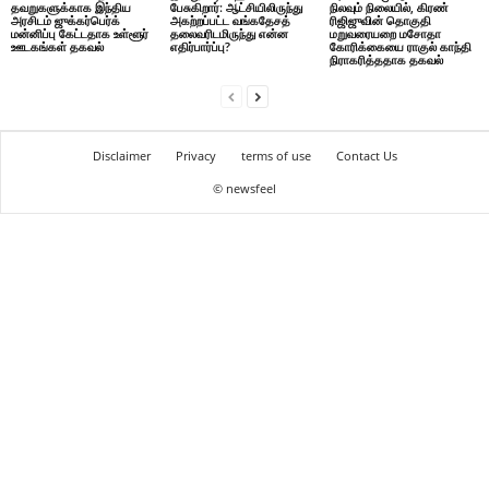
தவறுகளுக்காக இந்திய
பேசுகிறார்: ஆட்சியிலிருந்து
நிலவும் நிலையில், கிரண்
அரசிடம் ஜுக்கர்பெர்க்
அகற்றப்பட்ட வங்கதேசத்
ரிஜிஜுவின் தொகுதி
மன்னிப்பு கேட்டதாக உள்ளூர்
தலைவரிடமிருந்து என்ன
மறுவரையறை மசோதா
ஊடகங்கள் தகவல்
எதிர்பார்ப்பு?
கோரிக்கையை ராகுல் காந்தி
நிராகரித்ததாக தகவல்
Disclaimer
Privacy
terms of use
Contact Us
© newsfeel