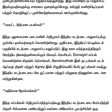
முன்முயற்சியையையும் உறுதிப்படுத்துகிறது. இது வெளிநாட்டு பாதுகாப்பு
இறக்குமதிகளுக்கு சாராமை குறைக்கும்போது, உள்ளூர் கண்டுபிடிப்புகள்
மற்றும் தொழில்நுட்ப முன்னேற்றங்களையும் ஊக்குவிக்கிறது.
**மாவட்ட ரீதியான பயன்கள்**
இந்த புதுமையான படைகளின் அறிமுகம் இந்திய கடற்படை பாதுகாப்புக்கு
முக்கிய தாக்கத்தைக் கொண்டுள்ளது. குறிப்பாக, இந்தியப் பெருங்கடல்
பகுதியில் கடற்படை பாதுகாப்பு வலுப்படும், இது உலக வர்த்தகத்திற்கும்
பிராந்திய நிலைத்தன்மைக்கும் மிகவும் அவசியம். Dunagiri கப்பல்
கொண்டுள்ள ஸ்தல்ஸ் அம்சங்கள், Sanshodhak இன் தடயங்கள் கடல்
ஆய்வுத் திறன் மற்றும் Agray இன் சிறுநீர்வெளிப் போர் நுட்பங்கள் கலந்து
இந்திய கடற்படையை மிக நுட்பமான மற்றும் பல்துறை திறனுள்ள படை என
மாற்றுகின்றன.
**எதிர்கால நோக்கங்கள்**
இந்த கப்பல்கள் அறிமுகப்படுத்தப்படுவது இந்திய கடற்படையை மேம்படுத்தி
அதன் சிக்கலான பணியாற்றும் வரம்பை விரிவாக்க முயற்சியின் ஒரு