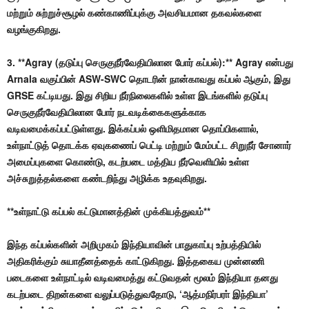
மற்றும் சுற்றுச்சூழல் கண்காணிப்புக்கு அவசியமான தகவல்களை
வழங்குகிறது.
3. **Agray (தடுப்பு செருகுநீர்வேதியிலான போர் கப்பல்):** Agray என்பது
Arnala வகுப்பின் ASW-SWC தொடரின் நான்காவது கப்பல் ஆகும், இது
GRSE கட்டியது. இது சிறிய நீர்நிலைகளில் உள்ள இடங்களில் தடுப்பு
செருகுநீர்வேதியிலான போர் நடவடிக்கைகளுக்காக
வடிவமைக்கப்பட்டுள்ளது. இக்கப்பல் ஒளிமிதமான தொப்பிகளால்,
உள்நாட்டுத் தொடக்க ஏவுகணைப் பெட்டி மற்றும் மேம்பட்ட சிறுநீர் சோனார்
அமைப்புகளை கொண்டு, கடற்படை மத்திய நீர்வெளியில் உள்ள
அச்சுறுத்தல்களை கண்டறிந்து அழிக்க உதவுகிறது.
**உள்நாட்டு கப்பல் கட்டுமானத்தின் முக்கியத்துவம்**
இந்த கப்பல்களின் அறிமுகம் இந்தியாவின் பாதுகாப்பு உற்பத்தியில்
அதிகரிக்கும் சுயாதீனத்தைக் காட்டுகிறது. இத்தகைய முன்னணி
படைகளை உள்நாட்டில் வடிவமைத்து கட்டுவதன் மூலம் இந்தியா தனது
கடற்படை திறன்களை வலுப்படுத்துவதோடு, ‘ஆத்மநிர்பரா் இந்தியா’